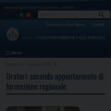
Skip
sabato 08 agosto 2026
San Domenico, sacerdote
to
content
CERCA
Facebook
Youtube
Parrocchie e Orari Messe
Contatti
Menu
13 Gennaio 2015
Oratori: secondo appuntamento di
formazione regionale