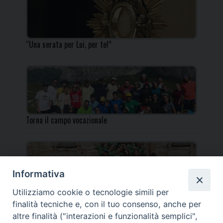
“Una serata per Lui, per te!”
Torna il campo vocazionale
Informativa
Utilizziamo cookie o tecnologie simili per
Torna il Campo Missionario Diocesano
finalità tecniche e, con il tuo consenso, anche per
altre finalità ("interazioni e funzionalità semplici",