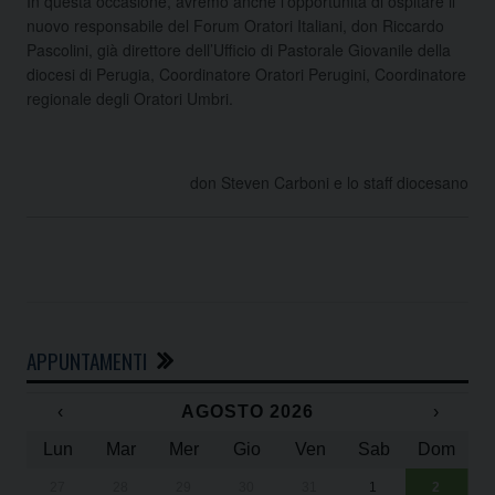
In questa occasione, avremo anche l’opportunità di ospitare il
nuovo responsabile del Forum Oratori Italiani, don Riccardo
Pascolini, già direttore dell’Ufficio di Pastorale Giovanile della
diocesi di Perugia, Coordinatore Oratori Perugini, Coordinatore
regionale degli Oratori Umbri.
don Steven Carboni e lo staff diocesano
APPUNTAMENTI
‹
AGOSTO 2026
›
Lun
Mar
Mer
Gio
Ven
Sab
Dom
27
28
29
30
31
1
2