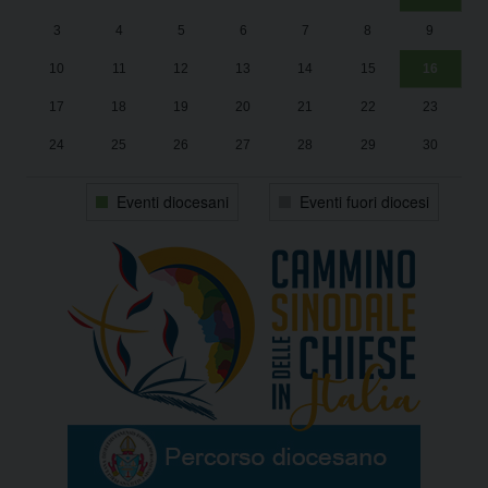
Un
25
3
4
5
6
7
8
9
1
Sa
10
11
12
13
14
15
16
17
18
19
20
21
22
23
24
25
26
27
28
29
30
31
1
2
3
4
5
6
Eventi diocesani
Eventi fuori diocesi