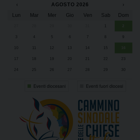
‹
AGOSTO 2026
›
Lun
Mar
Mer
Gio
Ven
Sab
Dom
27
28
29
30
31
1
2
Un
25
3
4
5
6
7
8
9
1
Sa
10
11
12
13
14
15
16
17
18
19
20
21
22
23
24
25
26
27
28
29
30
31
1
2
3
4
5
6
Eventi diocesani
Eventi fuori diocesi