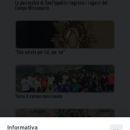
La parrocchia di Sant’Ippolito ringrazia i ragazzi del
Campo Missionario
“Una serata per Lui, per te!”
Torna il campo vocazionale
Informativa