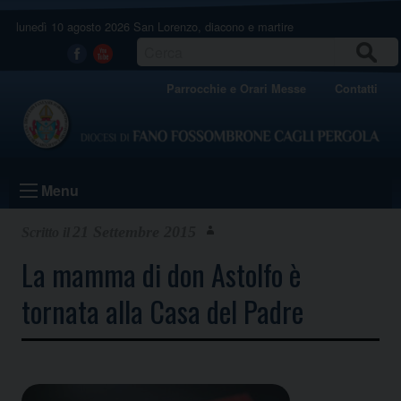
Skip
lunedì 10 agosto 2026
San Lorenzo, diacono e martire
to
content
CERCA
Facebook
Youtube
Parrocchie e Orari Messe
Contatti
Menu
21 Settembre 2015
La mamma di don Astolfo è
tornata alla Casa del Padre