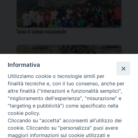
Torna il campo vocazionale
Informativa
Utilizziamo cookie o tecnologie simili per
Torna il Campo Missionario Diocesano
finalità tecniche e, con il tuo consenso, anche per
altre finalità ("interazioni e funzionalità semplici",
"miglioramento dell'esperienza", "misurazione" e
"targeting e pubblicità") come specificato nella
cookie policy.
_____________________________________________________
Cliccando su "accetta" acconsenti all'utilizzo dei
_____________________________
cookie. Cliccando su "personalizza" puoi avere
DIOCESI DI FANO FOSSOMBRONE CAGLI PERGOLA | Via Roma,
maggiori informazioni sui cookie utilizzati e