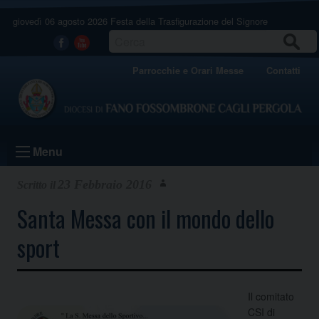
Skip
giovedì 06 agosto 2026
Festa della Trasfigurazione del Signore
to
content
CERCA
Facebook
Youtube
Parrocchie e Orari Messe
Contatti
Menu
23 Febbraio 2016
Santa Messa con il mondo dello
sport
Il comitato
CSI di