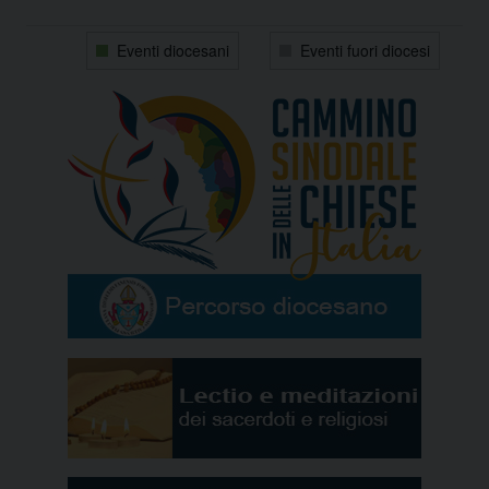
31
1
2
3
4
5
6
Eventi diocesani
Eventi fuori diocesi