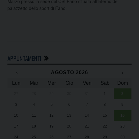
Marzo presso la sede del CSI Fano situata all’interno del
palazzetto dello sport di Fano.
APPUNTAMENTI
‹
AGOSTO 2026
›
Lun
Mar
Mer
Gio
Ven
Sab
Dom
27
28
29
30
31
1
2
Un
25
3
4
5
6
7
8
9
1
Sa
10
11
12
13
14
15
16
17
18
19
20
21
22
23
24
25
26
27
28
29
30