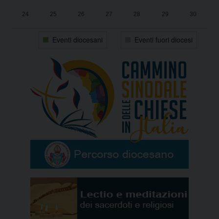
24
25
26
27
28
29
30
31
1
2
3
4
5
6
Eventi diocesani
Eventi fuori diocesi