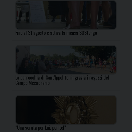
Fino al 31 agosto è attiva la mensa SOStengo
La parrocchia di Sant’Ippolito ringrazia i ragazzi del
Campo Missionario
“Una serata per Lui, per te!”