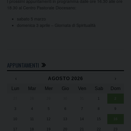
I prossimi appuntamenti in programma dalle ore 16.30 alle ore
18.30 al Centro Pastorale Diocesano:
sabato 5 marzo
domenica 3 aprile – Giornata di Spiritualità
APPUNTAMENTI
‹
AGOSTO 2026
›
Lun
Mar
Mer
Gio
Ven
Sab
Dom
27
28
29
30
31
1
2
Un
25
3
4
5
6
7
8
9
1
Sa
10
11
12
13
14
15
16
17
18
19
20
21
22
23