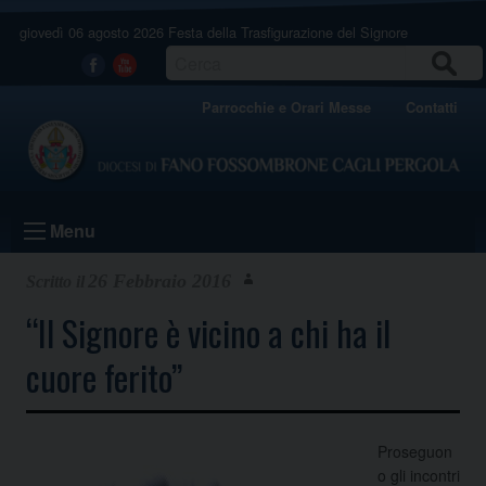
Skip
giovedì 06 agosto 2026
Festa della Trasfigurazione del Signore
to
content
CERCA
Facebook
Youtube
Parrocchie e Orari Messe
Contatti
Menu
26 Febbraio 2016
“Il Signore è vicino a chi ha il
cuore ferito”
Proseguon
o gli incontri