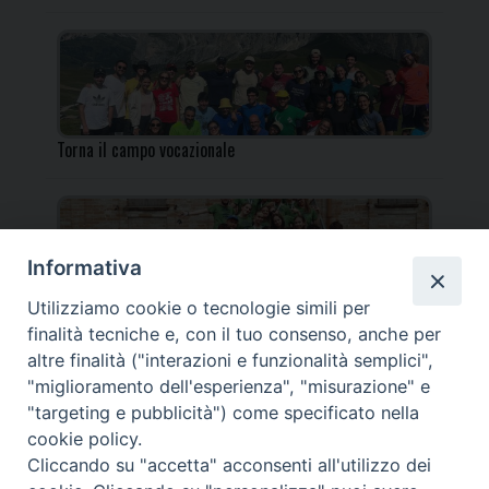
Torna il campo vocazionale
Informativa
Utilizziamo cookie o tecnologie simili per
Torna il Campo Missionario Diocesano
finalità tecniche e, con il tuo consenso, anche per
altre finalità ("interazioni e funzionalità semplici",
"miglioramento dell'esperienza", "misurazione" e
"targeting e pubblicità") come specificato nella
cookie policy.
_____________________________________________________
Cliccando su "accetta" acconsenti all'utilizzo dei
_____________________________