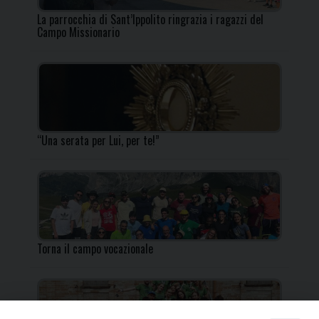
La parrocchia di Sant’Ippolito ringrazia i ragazzi del
Campo Missionario
“Una serata per Lui, per te!”
Torna il campo vocazionale