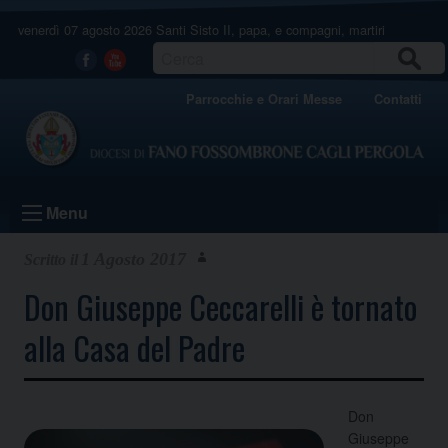
Skip
venerdì 07 agosto 2026
Santi Sisto II, papa, e compagni, martiri
to
content
CERCA
Facebook
Youtube
Parrocchie e Orari Messe
Contatti
Menu
1 Agosto 2017
Don Giuseppe Ceccarelli è tornato
alla Casa del Padre
Don
Giuseppe