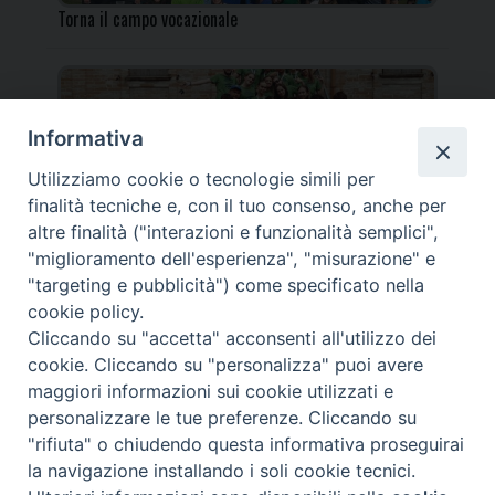
Torna il campo vocazionale
Informativa
Utilizziamo cookie o tecnologie simili per
Torna il Campo Missionario Diocesano
finalità tecniche e, con il tuo consenso, anche per
altre finalità ("interazioni e funzionalità semplici",
"miglioramento dell'esperienza", "misurazione" e
"targeting e pubblicità") come specificato nella
cookie policy.
_____________________________________________________
Cliccando su "accetta" acconsenti all'utilizzo dei
_____________________________
cookie. Cliccando su "personalizza" puoi avere
DIOCESI DI FANO FOSSOMBRONE CAGLI PERGOLA | Via Roma,
maggiori informazioni sui cookie utilizzati e
118 - 61032 FANO (PU) |
personalizzare le tue preferenze. Cliccando su
Tel. 0721 803737 o 826044 | Cod. Fiscale 90003900413
"rifiuta" o chiudendo questa informativa proseguirai
Note legali
|
Privacy
la navigazione installando i soli cookie tecnici.
© TUTTI I DIRITTI RISERVATI