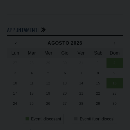
APPUNTAMENTI
‹
AGOSTO 2026
›
Lun
Mar
Mer
Gio
Ven
Sab
Dom
27
28
29
30
31
1
2
Un
25
3
4
5
6
7
8
9
1
Sa
10
11
12
13
14
15
16
17
18
19
20
21
22
23
24
25
26
27
28
29
30
31
1
2
3
4
5
6
Eventi diocesani
Eventi fuori diocesi