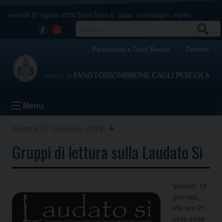
Skip
venerdì 07 agosto 2026
Santi Sisto II, papa, e compagni, martiri
to
content
CERCA
Facebook
Youtube
Parrocchie e Orari Messe
Contatti
Menu
17 Gennaio 2018
Gruppi di lettura sulla Laudato Sì
Venerdì 19
gennaio,
alle ore 21
nella sede