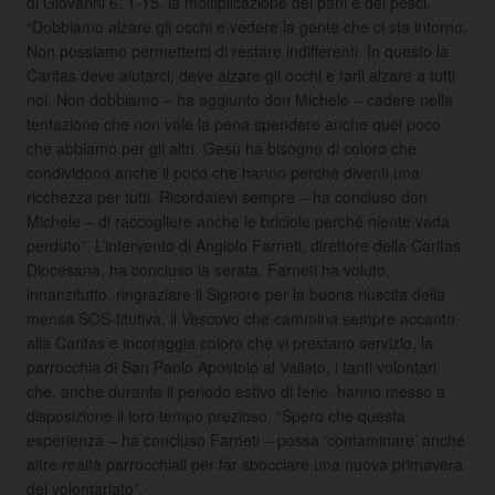
di Giovanni 6, 1-15, la moltiplicazione dei pani e dei pesci.
“Dobbiamo alzare gli occhi e vedere la gente che ci sta intorno.
Non possiamo permetterci di restare indifferenti. In questo la
Caritas deve aiutarci, deve alzare gli occhi e farli alzare a tutti
noi. Non dobbiamo – ha aggiunto don Michele – cadere nella
tentazione che non vale la pena spendere anche quel poco
che abbiamo per gli altri. Gesù ha bisogno di coloro che
condividono anche il poco che hanno perché diventi una
ricchezza per tutti. Ricordatevi sempre – ha concluso don
Michele – di raccogliere anche le briciole perché niente vada
perduto”. L’intervento di Angiolo Farneti, direttore della Caritas
Diocesana, ha concluso la serata. Farneti ha voluto,
innanzitutto, ringraziare il Signore per la buona riuscita della
mensa SOS-titutiva, il Vescovo che cammina sempre accanto
alla Caritas e incoraggia coloro che vi prestano servizio, la
parrocchia di San Paolo Apostolo al Vallato, i tanti volontari
che, anche durante il periodo estivo di ferie, hanno messo a
disposizione il loro tempo prezioso. “Spero che questa
esperienza – ha concluso Farneti – possa ‘contaminare’ anche
altre realtà parrocchiali per far sbocciare una nuova primavera
del volontariato”.