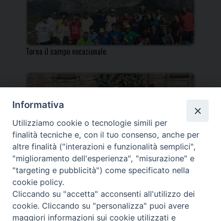
Torna il campo vocazionale
Informativa
Utilizziamo cookie o tecnologie simili per
Torna il Campo Missionario Diocesano
finalità tecniche e, con il tuo consenso, anche per
altre finalità ("interazioni e funzionalità semplici",
"miglioramento dell'esperienza", "misurazione" e
"targeting e pubblicità") come specificato nella
cookie policy.
_____________________________________________________
Cliccando su "accetta" acconsenti all'utilizzo dei
_____________________________
cookie. Cliccando su "personalizza" puoi avere
DIOCESI DI FANO FOSSOMBRONE CAGLI PERGOLA | Via Roma,
maggiori informazioni sui cookie utilizzati e