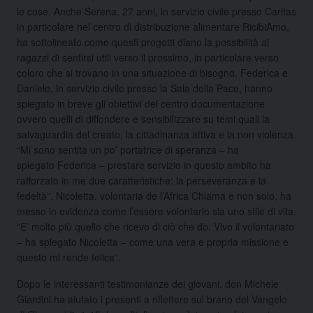
le cose. Anche Serena, 27 anni, in servizio civile presso Caritas
in particolare nel centro di distribuzione alimentare RicibiAmo,
ha sottolineato come questi progetti diano la possibilità ai
ragazzi di sentirsi utili verso il prossimo, in particolare verso
coloro che si trovano in una situazione di bisogno. Federica e
Daniele, in servizio civile presso la Sala della Pace, hanno
spiegato in breve gli obiettivi del centro documentazione
ovvero quelli di diffondere e sensibilizzare su temi quali la
salvaguardia del creato, la cittadinanza attiva e la non violenza.
“Mi sono sentita un po’ portatrice di speranza – ha
spiegato Federica – prestare servizio in questo ambito ha
rafforzato in me due caratteristiche: la perseveranza e la
fedeltà”. Nicoletta, volontaria de l’Africa Chiama e non solo, ha
messo in evidenza come l’essere volontario sia uno stile di vita.
“E’ molto più quello che ricevo di ciò che dò. Vivo il volontariato
– ha spiegato Nicoletta – come una vera e propria missione e
questo mi rende felice”.
Dopo le interessanti testimonianze dei giovani, don Michele
Giardini ha aiutato i presenti a riflettere sul brano del Vangelo