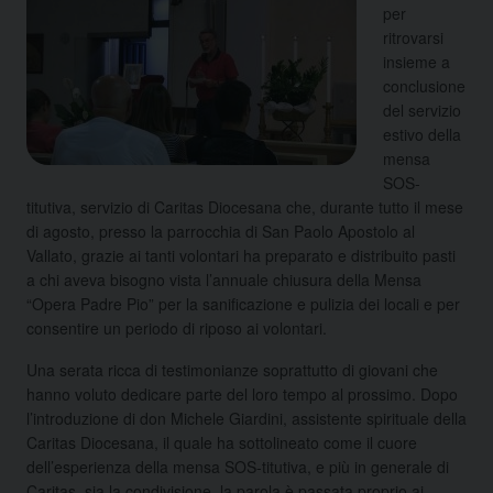
per
ritrovarsi
insieme a
conclusione
del servizio
estivo della
mensa
SOS-
titutiva, servizio di Caritas Diocesana che, durante tutto il mese
di agosto, presso la parrocchia di San Paolo Apostolo al
Vallato, grazie ai tanti volontari ha preparato e distribuito pasti
a chi aveva bisogno vista l’annuale chiusura della Mensa
“Opera Padre Pio” per la sanificazione e pulizia dei locali e per
consentire un periodo di riposo ai volontari.
Una serata ricca di testimonianze soprattutto di giovani che
hanno voluto dedicare parte del loro tempo al prossimo. Dopo
l’introduzione di don Michele Giardini, assistente spirituale della
Caritas Diocesana, il quale ha sottolineato come il cuore
dell’esperienza della mensa SOS-titutiva, e più in generale di
Caritas, sia la condivisione, la parola è passata proprio ai