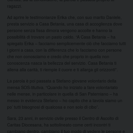
ragazzi.
Ad aprire le testimonianze Erika che, con suo marito Daniele,
presta servizio a Casa Betania, una casa di accoglienza dove
persone senza fissa dimora vengono accolte e hanno la
possibilità di trovare un pasto caldo. “A Casa Betania – ha
spiegato Erika – facciamo semplicemente ciò che facciamo tutti
i giorni a casa, con la differenza che lo facciamo con persone
che non conosciamo e credo che proprio in quella non
conoscenza nasca la bellezza del servizio. Casa Betania ti
allena alla carità, ti riempie il cuore e ti allarga gli orizzonti”.
La parola è poi passata a Stefano giovane volontario della
mensa SOS-titutiva. “Quando ho iniziato a fare volontariato
nelle mense, in particolare in quella di San Paterniano – ha
messo in evidenza Stefano – ho capito che a tavola siamo un
po’ tutti bisognosi di qualcosa e non solo di cibo”.
Sara, 23 anni, in servizio civile presso il Centro di Ascolto di
Caritas Diocesana, ha sottolineato come certi incontri ti
cambiano dentro, cambiano il tuo modo di vedere le persone e