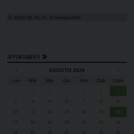
00167.00_00_10_16.Immagine002
APPUNTAMENTI
‹
AGOSTO 2026
›
Lun
Mar
Mer
Gio
Ven
Sab
Dom
27
28
29
30
31
1
2
Un
25
3
4
5
6
7
8
9
1
Sa
10
11
12
13
14
15
16
17
18
19
20
21
22
23
24
25
26
27
28
29
30