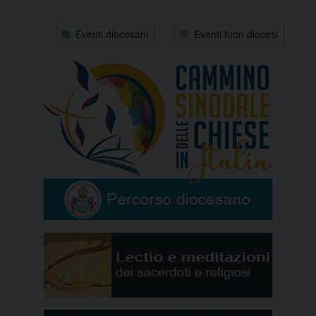
31
1
2
3
4
5
6
Eventi diocesani
Eventi fuori diocesi