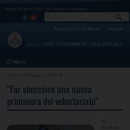
Skip
sabato 08 agosto 2026
San Domenico, sacerdote
to
content
CERCA
Facebook
Youtube
Parrocchie e Orari Messe
Contatti
Menu
28 Agosto 2018
“Far sbocciare una nuova
primavera del volontariato”
Un
momento