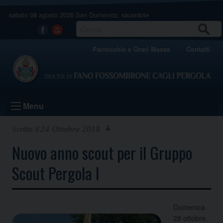
Skip
sabato 08 agosto 2026
San Domenico, sacerdote
to
content
CERCA
Facebook
Youtube
Parrocchie e Orari Messe
Contatti
Menu
24 Ottobre 2018
Nuovo anno scout per il Gruppo
Scout Pergola I
Domenica
28 ottobre,