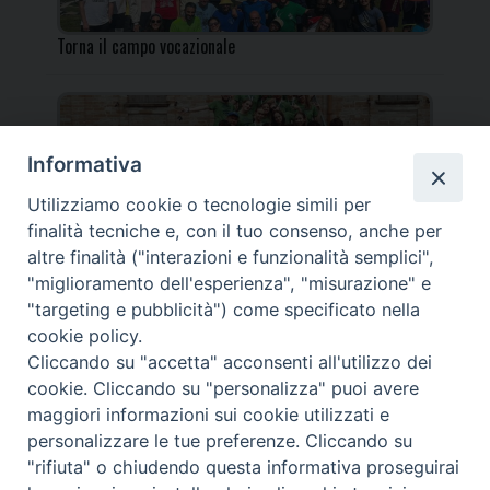
Torna il campo vocazionale
Informativa
Utilizziamo cookie o tecnologie simili per
Torna il Campo Missionario Diocesano
finalità tecniche e, con il tuo consenso, anche per
altre finalità ("interazioni e funzionalità semplici",
"miglioramento dell'esperienza", "misurazione" e
"targeting e pubblicità") come specificato nella
cookie policy.
_____________________________________________________
Cliccando su "accetta" acconsenti all'utilizzo dei
_____________________________
cookie. Cliccando su "personalizza" puoi avere
DIOCESI DI FANO FOSSOMBRONE CAGLI PERGOLA | Via Roma,
maggiori informazioni sui cookie utilizzati e
118 - 61032 FANO (PU) |
personalizzare le tue preferenze. Cliccando su
Tel. 0721 803737 o 826044 | Cod. Fiscale 90003900413
"rifiuta" o chiudendo questa informativa proseguirai
Note legali
|
Privacy