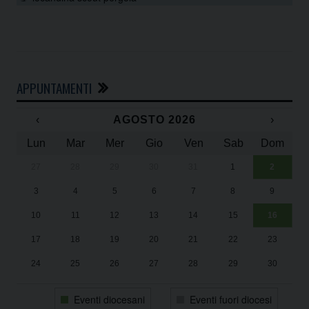
APPUNTAMENTI
‹
AGOSTO 2026
›
Lun
Mar
Mer
Gio
Ven
Sab
Dom
27
28
29
30
31
1
2
Un
25
3
4
5
6
7
8
9
1
Sa
10
11
12
13
14
15
16
17
18
19
20
21
22
23
24
25
26
27
28
29
30
31
1
2
3
4
5
6
Eventi diocesani
Eventi fuori diocesi