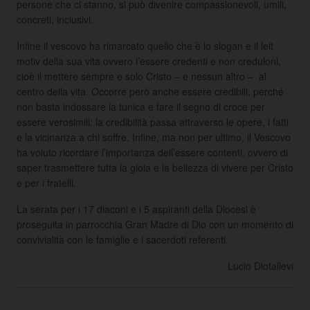
persone che ci stanno, si può divenire compassionevoli, umili,
concreti, inclusivi.
Infine il vescovo ha rimarcato quello che è lo slogan e il leit
motiv della sua vita ovvero l’essere credenti e non creduloni,
cioè il mettere sempre e solo Cristo – e nessun altro – al
centro della vita. Occorre però anche essere credibili, perché
non basta indossare la tunica e fare il segno di croce per
essere verosimili: la credibilità passa attraverso le opere, i fatti
e la vicinanza a chi soffre. Infine, ma non per ultimo, il Vescovo
ha voluto ricordare l’importanza dell’essere contenti, ovvero di
saper trasmettere tutta la gioia e la bellezza di vivere per Cristo
e per i fratelli.
La serata per i 17 diaconi e i 5 aspiranti della Diocesi è
proseguita in parrocchia Gran Madre di Dio con un momento di
convivialità con le famiglie e i sacerdoti referenti.
Lucio Diotallevi