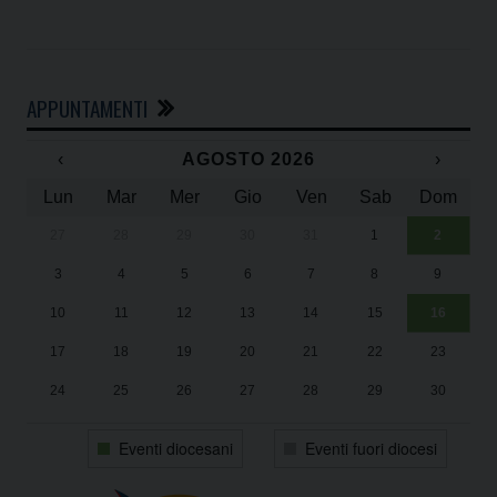
APPUNTAMENTI
‹
AGOSTO 2026
›
Lun
Mar
Mer
Gio
Ven
Sab
Dom
27
28
29
30
31
1
2
Un
25
3
4
5
6
7
8
9
1
Sa
10
11
12
13
14
15
16
17
18
19
20
21
22
23
24
25
26
27
28
29
30
31
1
2
3
4
5
6
Eventi diocesani
Eventi fuori diocesi