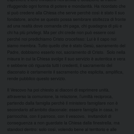
rifuggendo ogni forma di potere e mondanità. Ha ricordato che
si può credere alla Chiesa che serve perchè così è stato il suo
fondatore, anche se questo possa sembrare stoltezza di fronte
ad una realtà dove comanda chi paga, chi guadagna di più e
chi ha più privilegi. Ma per chi crede non può essere così
perché noi predichiamo Cristo crocefisso: Lui è il capo noi
siamo membra. Tutto quello che è stato Gesù, sacramento del
Padre, dobbiamo esserlo noi, sacramento di Cristo. Solo nella
misura in cui la Chiesa svolge il suo servizio è autentica e vera
e sebbene ciò riguarda tutti i credenti, il sacramento del
diaconato è certamente il sacramento che esplicita, amplifica,
rende pubblico questo servizio.
Il Vescovo ha poi chiesto ai diaconi di esprimere unità,
attraverso la comunione, la relazione, l’umiltà reciproca,
partendo dalla famiglia perchè il ministero famigliare non è
secondario all’ambito diaconale: essere famiglia in casa, in
parrocchia, con il parroco, con il vescovo, invitandoli di
conseguenza a non guardate la Chiesa dalla finestrella, ma
standoci dentro: solo così, volendo bene al territorio e alle