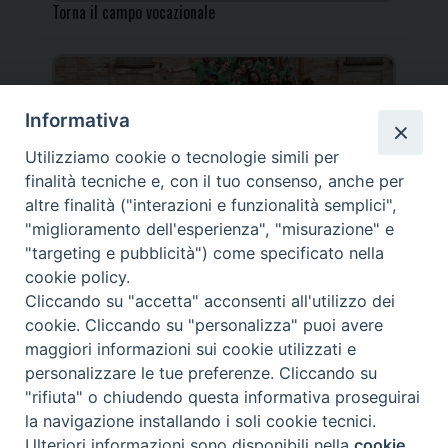
Torna il campo vocazionale
Informativa
Utilizziamo cookie o tecnologie simili per
Torna il Campo Missionario Diocesano
finalità tecniche e, con il tuo consenso, anche per
altre finalità ("interazioni e funzionalità semplici",
"miglioramento dell'esperienza", "misurazione" e
"targeting e pubblicità") come specificato nella
cookie policy.
_____________________________________________________
Cliccando su "accetta" acconsenti all'utilizzo dei
_____________________________
cookie. Cliccando su "personalizza" puoi avere
DIOCESI DI FANO FOSSOMBRONE CAGLI PERGOLA | Via Roma,
maggiori informazioni sui cookie utilizzati e
118 - 61032 FANO (PU) |
personalizzare le tue preferenze. Cliccando su
Tel. 0721 803737 o 826044 | Cod. Fiscale 90003900413
"rifiuta" o chiudendo questa informativa proseguirai
Note legali
|
Privacy
la navigazione installando i soli cookie tecnici.
© TUTTI I DIRITTI RISERVATI
Ulteriori informazioni sono disponibili nella
cookie