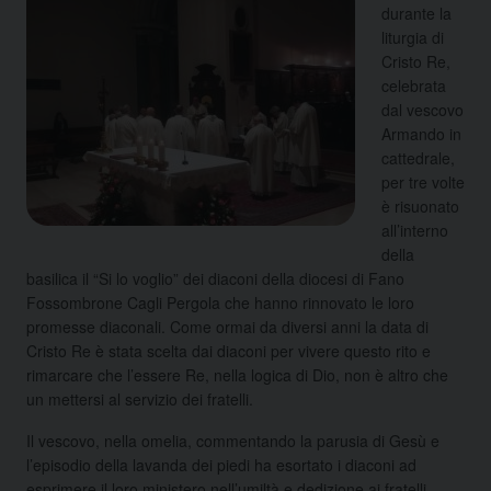
durante la
liturgia di
Cristo Re,
celebrata
dal vescovo
Armando in
cattedrale,
per tre volte
è risuonato
all’interno
della
basilica il “Si lo voglio” dei diaconi della diocesi di Fano
Fossombrone Cagli Pergola che hanno rinnovato le loro
promesse diaconali. Come ormai da diversi anni la data di
Cristo Re è stata scelta dai diaconi per vivere questo rito e
rimarcare che l’essere Re, nella logica di Dio, non è altro che
un mettersi al servizio dei fratelli.
Il vescovo, nella omelia, commentando la parusia di Gesù e
l’episodio della lavanda dei piedi ha esortato i diaconi ad
esprimere il loro ministero nell’umiltà e dedizione ai fratelli