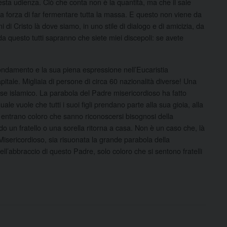
esta udienza. Ciò che conta non è la quantità, ma che il sale
 la forza di far fermentare tutta la massa. E questo non viene da
 di Cristo là dove siamo, in uno stile di dialogo e di amicizia, da
«da questo tutti sapranno che siete miei discepoli: se avete
fondamento e la sua piena espressione nell’Eucaristia
itale. Migliaia di persone di circa 60 nazionalità diverse! Una
ese islamico. La parabola del Padre misericordioso ha fatto
uale vuole che tutti i suoi figli prendano parte alla sua gioia, alla
a entrano coloro che sanno riconoscersi bisognosi della
o un fratello o una sorella ritorna a casa. Non è un caso che, là
Misericordioso, sia risuonata la grande parabola della
ell’abbraccio di questo Padre, solo coloro che si sentono fratelli