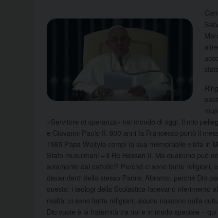
Cari
Saba
Maro
altr
acco
stat
Ring
pass
musu
«Servitore di speranza» nel mondo di oggi. Il mio pelle
e Giovanni Paolo II. 800 anni fa Francesco portò il messa
1985 Papa Wojtyła compì la sua memorabile visita in Ma
Stato musulmani – il Re Hassan II. Ma qualcuno può d
solamente dai cattolici? Perché ci sono tante religioni,
discendenti dello stesso Padre, Abramo: perché Dio perm
questo: i teologi della Scolastica facevano riferimento a
realtà: ci sono tante religioni; alcune nascono dalla cu
Dio vuole è la fraternità tra noi e in modo speciale – qui st