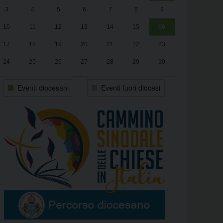
3
4
5
6
7
8
9
alle
Luca Santini
13:00
10
11
12
13
14
15
16
17
18
19
20
21
22
23
24
25
26
27
28
29
30
31
1
2
3
4
5
6
Eventi diocesani
Eventi fuori diocesi