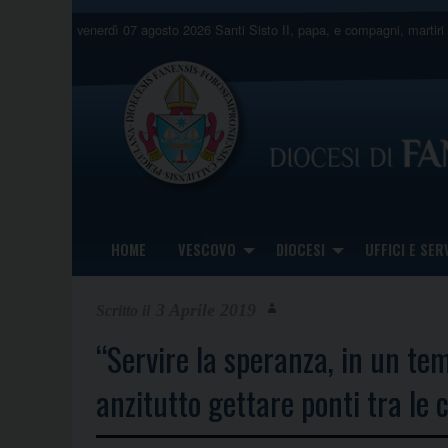
Skip
venerdì 07 agosto 2026
Santi Sisto II, papa, e compagni, martiri
to
content
HOME
VESCOVO
DIOCESI
UFFICI E SERV
3 Aprile 2019
“Servire la speranza, in un tem
anzitutto gettare ponti tra le c