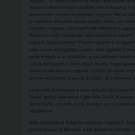
regolare”. Un passo importante verso l’assunzione di r
abbiamo offerto il nostro contributo che si riassume in qu
promuovere i migranti e integrare i migranti. Non si trat
un cammino attraverso queste quattro azioni, per costrui
culturali e religiose, siano aperti alle differenze e sap
Marocco è molto impegnata nella vicinanza ai migranti
. Sapete perché? Perché
è un aggetti
migranti
migrante
nella cultura dell’aggettivo: usiamo tanti aggettivi e dim
sempre legato a un sostantivo, a una persona; quindi 
cultura dell’aggettivo che è troppo liquida, troppo gas
vicinanza alle
, e perciò ho voluto ring
persone migranti
servizio realizzando la parola di Cristo: «Ero straniero 
La giornata di domenica è stata dedicata alla Comunità cr
Sociali, gestito dalle suore Figlie della Carità, le stesse
Santa Marta, e queste suore, lavorano con la collaborazi
popolazione.
Nella Cattedrale di Rabat ho incontrato i sacerdoti, le
piccolo gregge, in Marocco, e per questo ho ricordato le 