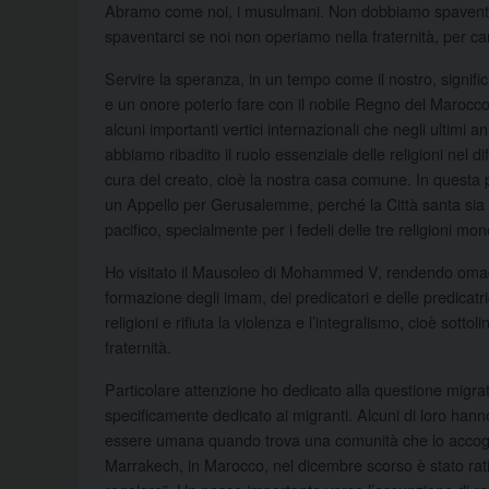
Abramo come noi, i musulmani. Non dobbiamo spaventa
spaventarci se noi non operiamo nella fraternità, per c
Servire la speranza, in un tempo come il nostro, significa
e un onore poterlo fare con il nobile Regno del Marocco
alcuni importanti vertici internazionali che negli ultimi
abbiamo ribadito il ruolo essenziale delle religioni nel 
cura del creato, cioè la nostra casa comune. In questa 
un Appello per Gerusalemme, perché la Città santa sia 
pacifico, specialmente per i fedeli delle tre religioni mon
Ho visitato il Mausoleo di Mohammed V, rendendo omaggio
formazione degli imam, dei predicatori e delle predicatri
religioni e rifiuta la violenza e l’integralismo, cioè sotto
fraternità.
Particolare attenzione ho dedicato alla questione migrator
specificamente dedicato ai migranti. Alcuni di loro hann
essere umana quando trova una comunità che lo accog
Marrakech, in Marocco, nel dicembre scorso è stato rati