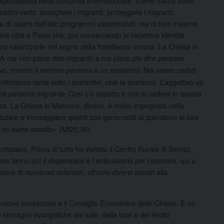
esponsabilità della comunità internazionale. Come Santa Sede
attro verbi: accogliere i migranti, proteggere i migranti,
ta di calare dall’alto programmi assistenziali, ma di fare insieme
re città e Paesi che, pur conservando le rispettive identità
piano valorizzarle nel segno della fratellanza umana. La Chiesa in
. A me non piace dire
; a me piace più dire
migranti
persone
vo, mentre il termine
è un sostantivi. Noi siamo caduti
persona
entichiamo tante volte i sostantivi, cioè la sostanza. L’aggettivo va
una
. Così c’è rispetto e non si cadere in questa
persona migrante
sosa. La Chiesa in Marocco, dicevo, è molto impegnata nella
raziare e incoraggiare quanti con generosità si spendono al loro
e mi avete accolto» (
25,35).
Mt
istiana. Prima di tutto ho visitato il Centro Rurale di Servizi
 che fanno qui il dispensario e l’ambulatorio per i bambini, qui a
one di numerosi volontari, offrono diversi servizi alla
 persone consacrate e il Consiglio Ecumenico delle Chiese. È un
immagini evangeliche del sale, della luce e del lievito