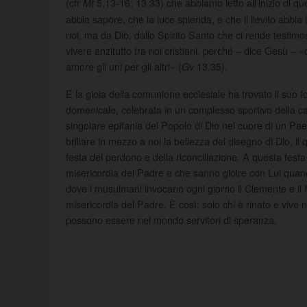
(cfr
5,13-16; 13,33) che abbiamo letto all’inizio di qu
Mt
abbia sapore, che la luce splenda, e che il lievito abbia
noi, ma da Dio, dallo Spirito Santo che ci rende testimoni
vivere anzitutto tra noi cristiani, perché – dice Gesù – 
amore gli uni per gli altri» (
13,35).
Gv
E la gioia della comunione ecclesiale ha trovato il suo 
domenicale, celebrata in un complesso sportivo della cap
singolare epifania del Popolo di Dio nel cuore di un Pa
brillare in mezzo a noi la bellezza del disegno di Dio, il q
festa del perdono e della riconciliazione. A questa fest
misericordia del Padre e che sanno gioire con Lui quand
dove i musulmani invocano ogni giorno il Clemente e il 
misericordia del Padre. È così: solo chi è rinato e vive n
possono essere nel mondo servitori di speranza.