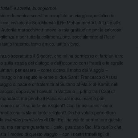
 fratelli e sorelle, buongiorno!
to e domenica scorsi ho compiuto un viaggio apostolico in
cco, invitato da Sua Maestà il Re Mohammed VI. A Lui e alle
e Autorità marocchine rinnovo la mia gratitudine per la calorosa
glienza e per tutta la collaborazione, specialmente al Re: è
o tanto fraterno, tanto amico, tanto vicino.
razio soprattutto il Signore, che mi ha permesso di fare un altro
o sulla strada del dialogo e dell’incontro con i fratelli e le sorelle
lmani, per essere – come diceva il motto del Viaggio –
grinaggio ha seguito le orme di due Santi: Francesco d’Assisi
ggio di pace e di fraternità al Sultano al-Malik al-Kamil; nel
rocco, dopo aver ricevuto in Vaticano – primo tra i Capi di
omandarsi: ma perché il Papa va dai musulmani e non
 e come mai ci sono tante religioni? Con i musulmani siamo
ette che ci siano tante religioni? Dio ha voluto permettere
lla
di Dio. Egli ha voluto permettere questa
voluntas permissiva
ltura, ma sempre guardano il cielo, guardano Dio. Ma quello che
a il motivo di questo viaggio – con i nostri fratelli figli di