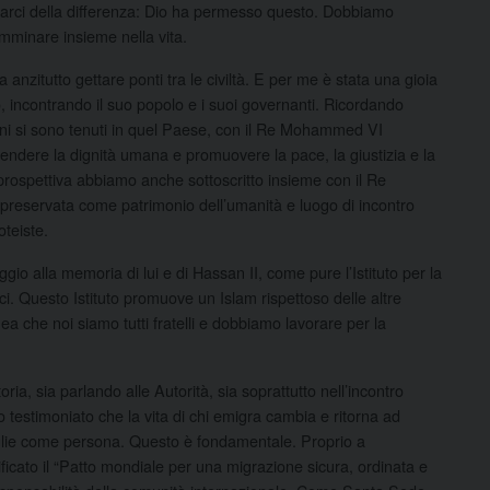
rci della differenza: Dio ha permesso questo. Dobbiamo
amminare insieme nella vita.
 anzitutto gettare ponti tra le civiltà. E per me è stata una gioia
, incontrando il suo popolo e i suoi governanti. Ricordando
 anni si sono tenuti in quel Paese, con il Re Mohammed VI
difendere la dignità umana e promuovere la pace, la giustizia e la
prospettiva abbiamo anche sottoscritto insieme con il Re
preservata come patrimonio dell’umanità e luogo di incontro
oteiste.
 alla memoria di lui e di Hassan II, come pure l’Istituto per la
ci. Questo Istituto promuove un Islam rispettoso delle altre
linea che noi siamo tutti fratelli e dobbiamo lavorare per la
ia, sia parlando alle Autorità, sia soprattutto nell’incontro
o testimoniato che la vita di chi emigra cambia e ritorna ad
lie come persona. Questo è fondamentale. Proprio a
ficato il “Patto mondiale per una migrazione sicura, ordinata e