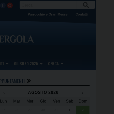
CER
Facebook
Youtube
CA
Parrocchie e Orari Messe
Contatti
TI
GIUBILEO 2025
CERCA
PPUNTAMENTI
‹
AGOSTO 2026
›
Lun
Mar
Mer
Gio
Ven
Sab
Dom
x
x
27
28
29
30
31
1
2
Una giornata 
25° anniversa