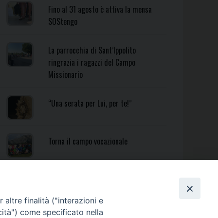
Fino al 31 agosto è attiva la mensa
SOStengo
La parrocchia di Sant’Ippolito
ringrazia i ragazzi del Campo
Missionario
“Una serata per Lui, per te!”
Torna il campo vocazionale
Torna il Campo Missionario
Diocesano
altre finalità ("interazioni e
cità") come specificato nella