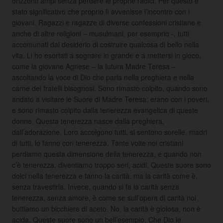
orizzonti ampi senza perdere le proprie radici. Per questo è
stato significativo che proprio lì avvenisse l’incontro con i
giovani. Ragazzi e ragazze di diverse confessioni cristiane e
anche di altre religioni – musulmani, per esemprio -, tutti
accomunati dal desiderio di costruire qualcosa di bello nella
vita. Li ho esortati a sognare in grande e a mettersi in gioco,
come la giovane Agnese – la futura Madre Teresa –
ascoltando la voce di Dio che parla nella preghiera e nella
carne dei fratelli bisognosi. Sono rimasto colpito, quando sono
andato a visitare le Suore di Madre Teresa: erano con i poveri,
e sono rimasto colpito dalla tenerezza evangelica di queste
donne. Questa tenerezza nasce dalla preghiera,
dall’adorazione. Loro accolgono tutti, si sentono sorelle, madri
di tutti, lo fanno con tenerezza. Tante volte noi cristiani
perdiamo questa dimensione della tenerezza, e quando non
c’è tenerezza, diventiamo troppo seri, acidi. Queste suore sono
dolci nella tenerezza e fanno la carità, ma la carità come è,
senza travestirla. Invece, quando si fa la carità senza
tenerezza, senza amore, è come se sull’opera di carità noi
buttiamo un bicchiere di aceto. No, la carità è gioiosa, non è
acida. Queste suore sono un bell’esempio. Che Dio le