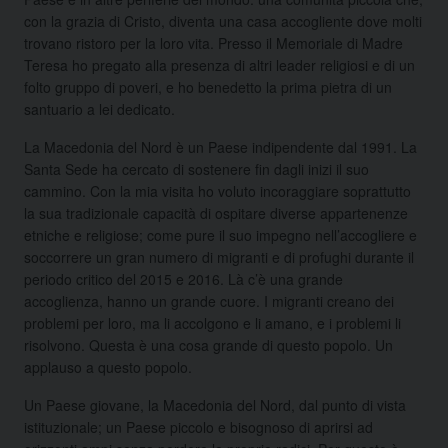
con la grazia di Cristo, diventa una casa accogliente dove molti
trovano ristoro per la loro vita. Presso il Memoriale di Madre
Teresa ho pregato alla presenza di altri leader religiosi e di un
folto gruppo di poveri, e ho benedetto la prima pietra di un
santuario a lei dedicato.
La Macedonia del Nord è un Paese indipendente dal 1991. La
Santa Sede ha cercato di sostenere fin dagli inizi il suo
cammino. Con la mia visita ho voluto incoraggiare soprattutto
la sua tradizionale capacità di ospitare diverse appartenenze
etniche e religiose; come pure il suo impegno nell’accogliere e
soccorrere un gran numero di migranti e di profughi durante il
periodo critico del 2015 e 2016. Là c’è una grande
accoglienza, hanno un grande cuore. I migranti creano dei
problemi per loro, ma li accolgono e li amano, e i problemi li
risolvono. Questa è una cosa grande di questo popolo. Un
applauso a questo popolo.
Un Paese giovane, la Macedonia del Nord, dal punto di vista
istituzionale; un Paese piccolo e bisognoso di aprirsi ad