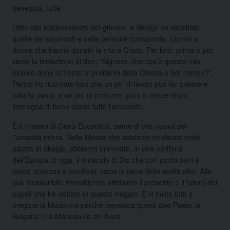
benedica, tutte.
Oltre alle testimonianze dei giovani, a Skopje ho ascoltato
quelle dei sacerdoti e delle persone consacrate. Uomini e
donne che hanno donato la vita a Cristo. Per loro, prima o poi,
viene la tentazione di dire: “Signore, che cos’è questo mio
piccolo dono di fronte ai problemi della Chiesa e del mondo?”.
Perciò ho ricordato loro che un po’ di lievito può far crescere
tutta la pasta, e un po’ di profumo, puro e concentrato,
impregna di buon odore tutto l’ambiente.
È il mistero di Gesù-Eucaristia, seme di vita nuova per
l’umanità intera. Nella Messa che abbiamo celebrato nella
piazza di Skopje, abbiamo rinnovato, in una periferia
dell’Europa di oggi, il miracolo di Dio che con pochi pani e
pesci, spezzati e condivisi, sazia la fame delle moltitudini. Alla
sua inesauribile Provvidenza affidiamo il presente e il futuro dei
popoli che ho visitato in questo viaggio. E vi invito tutti a
pregare la Madonna perché benedica questi due Paesi: la
Bulgaria e la Macedonia del Nord.