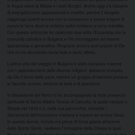
in lingua slava la Bibbia e i testi liturgici. Anche oggi c’è bisogno
di evangelizzatori appassionati e creativi, perché il Vangelo
raggiunga quanti ancora non lo conoscono e possa irrigare di
nuovo le terre dove le antiche radici cristiane si sono inaridite.
Con questo orizzonte ho celebrato due volte l’Eucaristia con la
comunità cattolica in Bulgaria e l’ho incoraggiata ad essere
speranzosa e generativa. Ringrazio ancora quel popolo di Dio
che mi ha dimostrato tanta fede e tanto affetto.
L’ultimo atto del viaggio in Bulgaria è stato compiuto insieme
con i rappresentanti delle diverse religioni: abbiamo invocato
da Dio il dono della pace, mentre un gruppo di bambini portava
le fiaccole accese, simbolo di fede e di speranza.
In Macedonia del Nord mi ha accompagnato la forte presenza
spirituale di Santa Madre Teresa di Calcutta, la quale nacque a
Skopje nel 1910 e lì, nella sua parrocchia, ricevette i
Sacramenti dell’iniziazione cristiana e imparò ad amare Gesù.
In questa donna, minuta ma piena di forza grazie all’azione
dello Spirito Santo, vediamo l’immagine della Chiesa in quel
Paese e in altre periferie del mondo: una comunità piccola che,