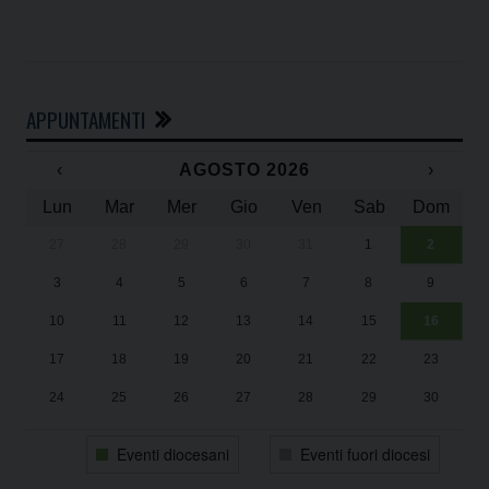
APPUNTAMENTI
‹
AGOSTO 2026
›
Lun
Mar
Mer
Gio
Ven
Sab
Dom
27
28
29
30
31
1
2
Un
25
3
4
5
6
7
8
9
1
Sa
10
11
12
13
14
15
16
17
18
19
20
21
22
23
24
25
26
27
28
29
30
31
1
2
3
4
5
6
Eventi diocesani
Eventi fuori diocesi