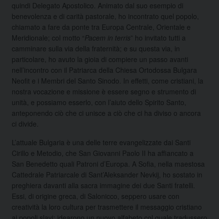
quindi Delegato Apostolico. Animato dal suo esempio di
benevolenza e di carità pastorale, ho incontrato quel popolo,
chiamato a fare da ponte tra Europa Centrale, Orientale e
Meridionale; col motto “
Pacem in terris
” ho invitato tutti a
camminare sulla via della fraternità; e su questa via, in
particolare, ho avuto la gioia di compiere un passo avanti
nell’incontro con il Patriarca della Chiesa Ortodossa Bulgara
Neofit e i Membri del Santo Sinodo. In effetti, come cristiani, la
nostra vocazione e missione è essere segno e strumento di
unità, e possiamo esserlo, con l’aiuto dello Spirito Santo,
anteponendo ciò che ci unisce a ciò che ci ha diviso o ancora
ci divide.
L’attuale Bulgaria è una delle terre evangelizzate dai Santi
Cirillo e Metodio, che San Giovanni Paolo II ha affiancato a
San Benedetto quali Patroni d’Europa. A Sofia, nella maestosa
Cattedrale Patriarcale di Sant’Aleksander Nevkij, ho sostato in
preghiera davanti alla sacra immagine dei due Santi fratelli.
Essi, di origine greca, di Salonicco, seppero usare con
creatività la loro cultura per trasmettere il messaggio cristiano
ai popoli slavi; idearono un nuovo alfabeto col quale tradussero