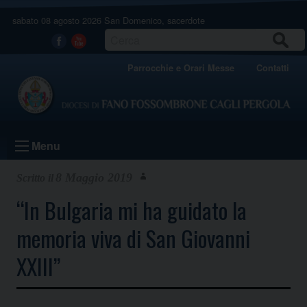
Skip
sabato 08 agosto 2026
San Domenico, sacerdote
to
content
CERCA
Facebook
Youtube
Parrocchie e Orari Messe
Contatti
Menu
8 Maggio 2019
“In Bulgaria mi ha guidato la
memoria viva di San Giovanni
XXIII”