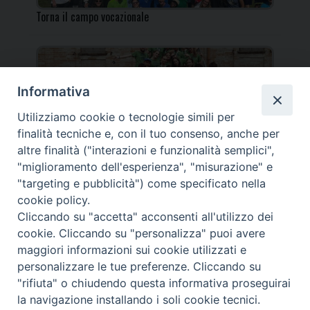
Torna il campo vocazionale
Informativa
Utilizziamo cookie o tecnologie simili per
Torna il Campo Missionario Diocesano
finalità tecniche e, con il tuo consenso, anche per
altre finalità ("interazioni e funzionalità semplici",
"miglioramento dell'esperienza", "misurazione" e
"targeting e pubblicità") come specificato nella
cookie policy.
_____________________________________________________
Cliccando su "accetta" acconsenti all'utilizzo dei
_____________________________
cookie. Cliccando su "personalizza" puoi avere
DIOCESI DI FANO FOSSOMBRONE CAGLI PERGOLA | Via Roma,
maggiori informazioni sui cookie utilizzati e
118 - 61032 FANO (PU) |
personalizzare le tue preferenze. Cliccando su
Tel. 0721 803737 o 826044 | Cod. Fiscale 90003900413
"rifiuta" o chiudendo questa informativa proseguirai
Note legali
|
Privacy
la navigazione installando i soli cookie tecnici.
© TUTTI I DIRITTI RISERVATI