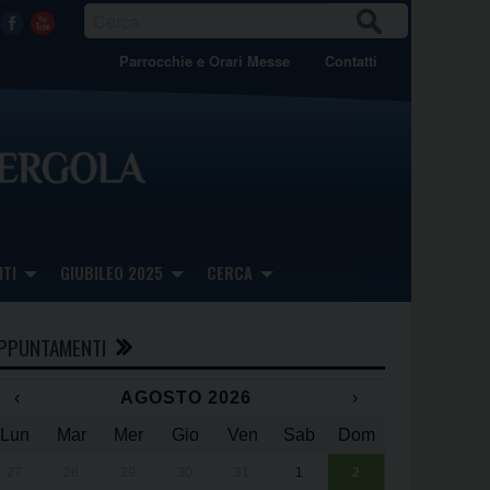
CER
Facebook
Youtube
CA
Parrocchie e Orari Messe
Contatti
TI
GIUBILEO 2025
CERCA
PPUNTAMENTI
‹
AGOSTO 2026
›
Lun
Mar
Mer
Gio
Ven
Sab
Dom
x
x
27
28
29
30
31
1
2
Una giornata 
25° anniversa