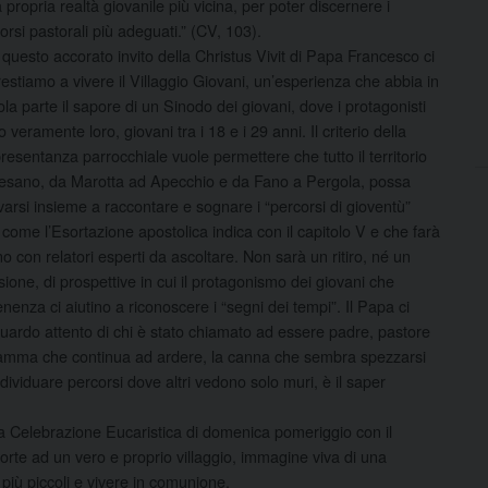
a propria realtà giovanile più vicina, per poter discernere i
orsi pastorali più adeguati.” (CV, 103).
questo accorato invito della Christus Vivit di Papa Francesco ci
estiamo a vivere il Villaggio Giovani, un’esperienza che abbia in
ola parte il sapore di un Sinodo dei giovani, dove i protagonisti
o veramente loro, giovani tra i 18 e i 29 anni. Il criterio della
resentanza parrocchiale vuole permettere che tutto il territorio
esano, da Marotta ad Apecchio e da Fano a Pergola, possa
ovarsi insieme a raccontare e sognare i “percorsi di gioventù”
 come l’Esortazione apostolica indica con il capitolo V e che farà
o con relatori esperti da ascoltare. Non sarà un ritiro, né un
ione, di prospettive in cui il protagonismo dei giovani che
enza ci aiutino a riconoscere i “segni dei tempi”. Il Papa ci
guardo attento di chi è stato chiamato ad essere padre, pastore
a fiamma che continua ad ardere, la canna che sembra spezzarsi
ndividuare percorsi dove altri vedono solo muri, è il saper
la Celebrazione Eucaristica di domenica pomeriggio con il
orte ad un vero e proprio villaggio, immagine viva di una
iù piccoli e vivere in comunione.