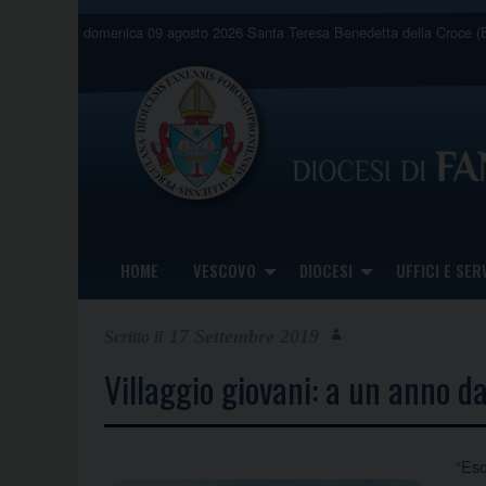
Skip
domenica 09 agosto 2026
Santa Teresa Benedetta della Croce (E
to
content
HOME
VESCOVO
DIOCESI
UFFICI E SERV
17 Settembre 2019
Villaggio giovani: a un anno d
“Eso