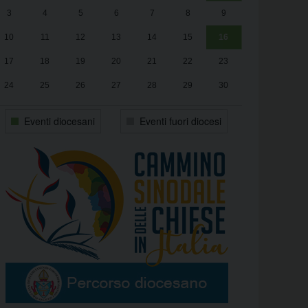
3
4
5
6
7
8
9
alle
Luca Santini
13:00
10
11
12
13
14
15
16
17
18
19
20
21
22
23
24
25
26
27
28
29
30
31
1
2
3
4
5
6
Eventi diocesani
Eventi fuori diocesi