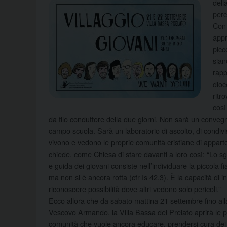
dell
perc
Con 
appr
picc
sian
rapp
dioc
ritr
così
da filo conduttore della due giorni. Non sarà un convegn
campo scuola. Sarà un laboratorio di ascolto, di condivis
vivono e vedono le proprie comunità cristiane di apparten
chiede, come Chiesa di stare davanti a loro così: “Lo s
e guida dei giovani consiste nell’individuare la piccol
ma non si è ancora rotta (cfr Is 42,3). È la capacità di i
riconoscere possibilità dove altri vedono solo pericoli.”
Ecco allora che da sabato mattina 21 settembre fino al
Vescovo Armando, la Villa Bassa del Prelato aprirà le p
comunità che vuole ancora educare, prendersi cura dei p