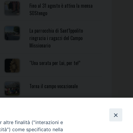
Fino al 31 agosto è attiva la mensa
SOStengo
La parrocchia di Sant’Ippolito
ringrazia i ragazzi del Campo
Missionario
“Una serata per Lui, per te!”
Torna il campo vocazionale
Torna il Campo Missionario
Diocesano
altre finalità ("interazioni e
cità") come specificato nella