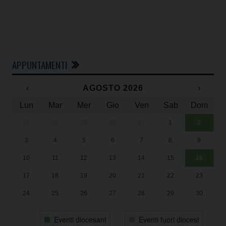
APPUNTAMENTI
‹
AGOSTO 2026
›
Lun
Mar
Mer
Gio
Ven
Sab
Dom
27
28
29
30
31
1
2
Un
25
3
4
5
6
7
8
9
1
Sa
10
11
12
13
14
15
16
17
18
19
20
21
22
23
24
25
26
27
28
29
30
31
1
2
3
4
5
6
Eventi diocesani
Eventi fuori diocesi