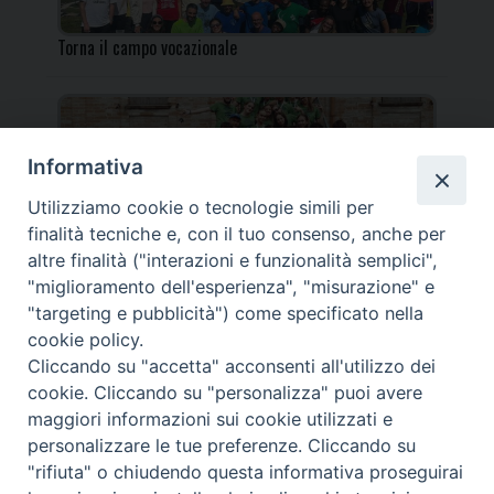
Torna il campo vocazionale
Informativa
Utilizziamo cookie o tecnologie simili per
Torna il Campo Missionario Diocesano
finalità tecniche e, con il tuo consenso, anche per
altre finalità ("interazioni e funzionalità semplici",
"miglioramento dell'esperienza", "misurazione" e
"targeting e pubblicità") come specificato nella
cookie policy.
_____________________________________________________
Cliccando su "accetta" acconsenti all'utilizzo dei
_____________________________
cookie. Cliccando su "personalizza" puoi avere
DIOCESI DI FANO FOSSOMBRONE CAGLI PERGOLA | Via Roma,
maggiori informazioni sui cookie utilizzati e
118 - 61032 FANO (PU) |
personalizzare le tue preferenze. Cliccando su
Tel. 0721 803737 o 826044 | Cod. Fiscale 90003900413
"rifiuta" o chiudendo questa informativa proseguirai
Note legali
|
Privacy