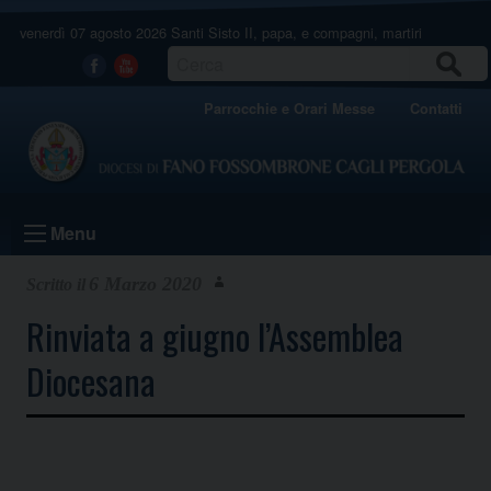
Skip
venerdì 07 agosto 2026
Santi Sisto II, papa, e compagni, martiri
to
content
CERCA
Facebook
Youtube
Parrocchie e Orari Messe
Contatti
Menu
6 Marzo 2020
Rinviata a giugno l’Assemblea
Diocesana