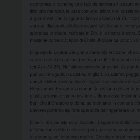
economica e tecnologica è tale da lacerare il tessuto 
illimitato minaccia la casa comune, allora non possiam
a guardare! Con lo sguardo fisso su Gesù (cfr
12,2) 
Eb
dei suoi discepoli, dobbiamo agire tutti insieme, nella 
speranza cristiana, radicata in Dio, è la nostra àncora. 
missione come discepoli di Cristo, il quale ha condiviso 
E questo lo capirono le prime comunità cristiane, che co
cuore e una sola anima, mettevano tutti i loro beni in c
(cfr
4,32-35). Noi stiamo vivendo una crisi. La pandemi
At
può uscire uguali, o usciamo migliori, o usciamo peggio
questo sistema economico di ingiustizia sociale e di di
Pensiamoci. Possano le comunità cristiane del ventunes
giustizia sociale: vanno insieme -, dando così testimon
beni che il Creatore ci dona, se mettiamo in comune c
davvero potremo ispirare speranza per rigenerare un m
E per finire, pensiamo ai bambini. Leggete le statistic
distribuzione delle ricchezze, per un sistema economico
alla scuola, per lo stesso motivo. Che sia questa imma