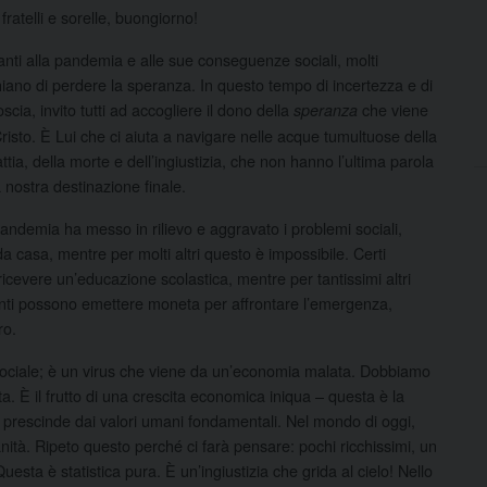
 fratelli e sorelle, buongiorno!
nti alla pandemia e alle sue conseguenze sociali, molti
hiano di perdere la speranza. In questo tempo di incertezza e di
scia, invito tutti ad accogliere il dono della
che viene
speranza
risto. È Lui che ci aiuta a navigare nelle acque tumultuose della
ttia, della morte e dell’ingiustizia, che non hanno l’ultima parola
a nostra destinazione finale.
andemia ha messo in rilievo e aggravato i problemi sociali,
a casa, mentre per molti altri questo è impossibile. Certi
ricevere un’educazione scolastica, mentre per tantissimi altri
enti possono emettere moneta per affrontare l’emergenza,
ro.
 sociale; è un virus che viene da un’economia malata. Dobbiamo
. È il frutto di una crescita economica iniqua – questa è la
he prescinde dai valori umani fondamentali. Nel mondo di oggi,
manità. Ripeto questo perché ci farà pensare: pochi ricchissimi, un
uesta è statistica pura. È un’ingiustizia che grida al cielo! Nello