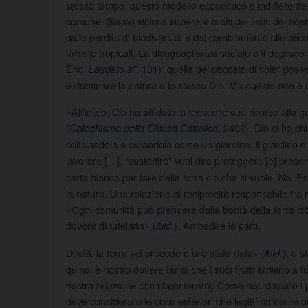
stesso tempo, questo modello economico è indifferente a
comune. Siamo vicini a superare molti dei limiti del nos
dalla perdita di biodiversità e dal cambiamento climatico 
foreste tropicali. La disuguaglianza sociale e il degrad
Enc.
, 101
): quella del peccato di voler posse
Laudato si’
e dominare la natura e lo stesso Dio. Ma questo non è i
«All’inizio, Dio ha affidato la terra e le sue risorse al
(
, 2402). Dio ci ha ch
Catechismo della Chiesa Cattolica
coltivandola e curandola come un giardino, il giardino di 
lavorare […], “custodire” vuol dire proteggere [e] prese
carta bianca per fare della terra ciò che si vuole. No. E
la natura. Una relazione di reciprocità responsabile fra 
«Ogni comunità può prendere dalla bontà della terra ciò
dovere di tutelarla» (
.). Ambedue le parti.
ibid
Difatti, la terra «ci precede e ci è stata data» (
.), è 
ibid
quindi è nostro dovere far sì che i suoi frutti arrivino a
nostra relazione con i beni terreni. Come ricordavano i p
deve considerare le cose esteriori che legittimamente