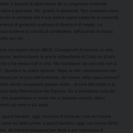
sociale; e quando la dipendenza da un progresso materiale
o stare a guardare. No, questo è desolante. Non possiamo stare
e con la certezza che il suo amore opera mediante la comunità
speranza di generare qualcosa di diverso e di meglio. La
Essa sostiene la volontà di condividere, rafforzando la nostra
tutto con noi.
me noi vissero tempi difficili. Consapevoli di formare un solo
omune, testimoniando la grazia abbondante di Cristo su di loro
a ci ha messo tutti in crisi. Ma ricordatevi: da una crisi non si
ri. Questa è la nostra opzione. Dopo la crisi, continueremo con
sprezzo per la cura dell’ambiente, del creato, della casa comune?
imo secolo recuperare questa realtà – la cura del creato e la
ianza della Risurrezione del Signore. Se ci prendiamo cura dei
iò che possediamo in modo che a nessuno manchi, allora
ondo più sano e più equo.
he: quanti bambini, oggi, muoiono di fame per una non buona
 come ho detto prima; e quanti bambini, oggi, non hanno diritto
gine, dei bambini bisognosi per fame e per mancanza di