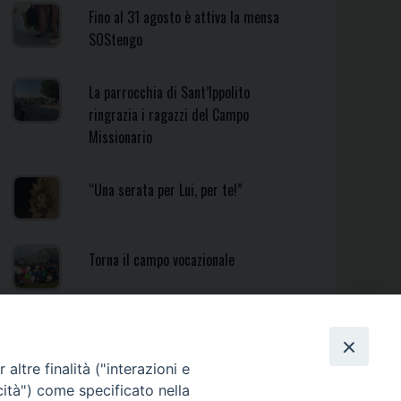
Fino al 31 agosto è attiva la mensa
SOStengo
La parrocchia di Sant’Ippolito
ringrazia i ragazzi del Campo
Missionario
“Una serata per Lui, per te!”
Torna il campo vocazionale
Torna il Campo Missionario
Diocesano
altre finalità ("interazioni e
cità") come specificato nella