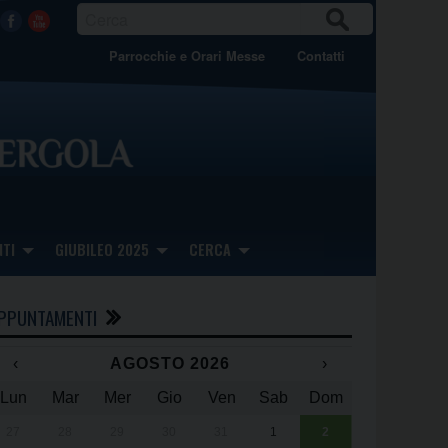
CER
Facebook
Youtube
CA
Parrocchie e Orari Messe
Contatti
TI
GIUBILEO 2025
CERCA
PPUNTAMENTI
‹
AGOSTO 2026
›
Lun
Mar
Mer
Gio
Ven
Sab
Dom
x
x
27
28
29
30
31
1
2
Una giornata 
25° anniversa