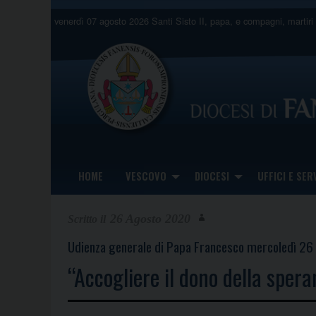
Skip
venerdì 07 agosto 2026
Santi Sisto II, papa, e compagni, martiri
to
content
HOME
VESCOVO
DIOCESI
UFFICI E SERV
26 Agosto 2020
Udienza generale di Papa Francesco mercoledì 26 a
“Accogliere il dono della spera