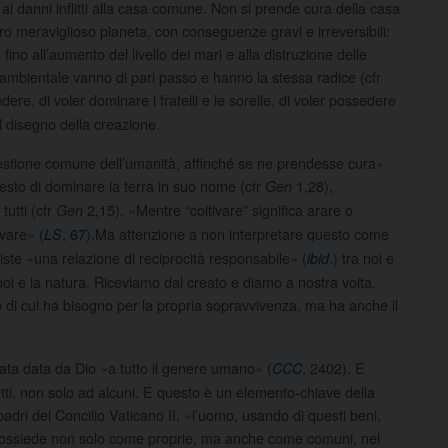
i danni inflitti alla casa comune. Non si prende cura della casa
tro meraviglioso pianeta, con conseguenze gravi e irreversibili:
fino all’aumento del livello dei mari e alla distruzione delle
o ambientale vanno di pari passo e hanno la stessa radice (cfr
dere, di voler dominare i fratelli e le sorelle, di voler possedere
l disegno della creazione.
la gestione comune dell’umanità, affinché se ne prendesse cura»
iesto di dominare la terra in suo nome (cfr
1,28),
Gen
tutti (cfr
2,15). «Mentre “coltivare” significa arare o
Gen
rvare» (
, 67
).Ma attenzione a non interpretare questo come
LS
siste «una relazione di reciprocità responsabile» (
.) tra noi e
ibid
noi e la natura. Riceviamo dal creato e diamo a nostra volta.
 di cui ha bisogno per la propria sopravvivenza, ma ha anche il
stata data da Dio «a tutto il genere umano» (
, 2402). E
CCC
 tutti, non solo ad alcuni. E questo è un elemento-chiave della
adri del Concilio Vaticano II, «l’uomo, usando di questi beni,
 possiede non solo come proprie, ma anche come comuni, nel