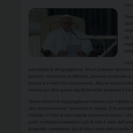
Cari
Dava
risc
ango
da C
mala
sull
La p
soprattutto la disuguaglianza. Alcuni possono lavorare d
bambini, nonostante le difficoltà, possono continuare a 
questa si è interrotta bruscamente. Alcune nazioni pot
mentre per altre questo significherebbe ipotecare il futu
Questi sintomi di disuguaglianza rivelano una malattia
dirlo semplicemente: l’economia è malata. Si è ammalata
malattia: il frutto di una crescita economica iniqua – c
pochi ricchissimi possiedono più di tutto il resto dell’u
gruppetto, possiedono più di tutto il resto dell’umanità. Q