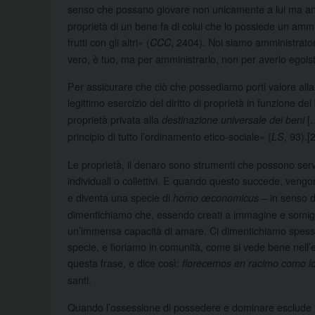
senso che possano giovare non unicamente a lui ma anch
proprietà di un bene fa di colui che lo possiede un ammini
frutti con gli altri» (
, 2404). Noi siamo amministrator
CCC
vero, è tuo, ma per amministrarlo, non per averlo egois
Per assicurare che ciò che possediamo porti valore alla com
legittimo esercizio del diritto di proprietà in funzione d
proprietà privata alla
[…
destinazione universale dei beni
principio di tutto l’ordinamento etico-sociale» (
, 93).
[2
LS
Le proprietà, il denaro sono strumenti che possono servir
individuali o collettivi. E quando questo succede, vengono
e diventa una specie di
– in senso d
homo œconomicus
dimentichiamo che, essendo creati a immagine e somiglian
un’immensa capacità di amare. Ci dimentichiamo spesso di
specie, e fioriamo in comunità, come si vede bene nell’e
questa frase, e dice così:
florecemos en racimo como l
santi.
Quando l’ossessione di possedere e dominare esclude mi