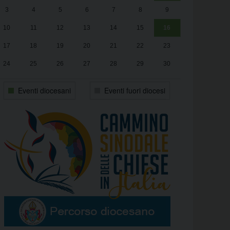
3
4
5
6
7
8
9
alle
Luca Santini
13:00
10
11
12
13
14
15
16
17
18
19
20
21
22
23
24
25
26
27
28
29
30
31
1
2
3
4
5
6
Eventi diocesani
Eventi fuori diocesi