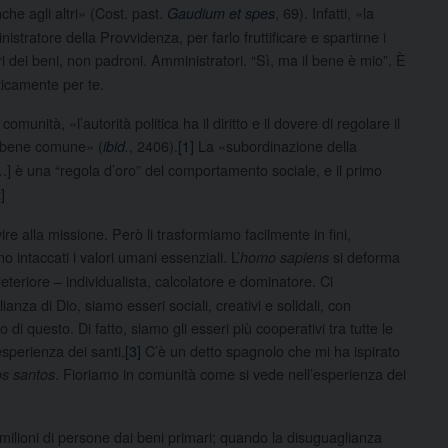
e agli altri» (Cost. past.
, 69). Infatti, «la
Gaudium et spes
stratore della Provvidenza, per farlo fruttificare e spartirne i
i dei beni, non padroni. Amministratori. “Sì, ma il bene è mio”. È
ticamente per te.
unità, «l’autorità politica ha il diritto e il dovere di regolare il
el bene comune» (
, 2406).
[1]
La «subordinazione della
ibid
.
] è una “regola d’oro” del comportamento sociale, e il primo
]
e alla missione. Però li trasformiamo facilmente in fini,
 intaccati i valori umani essenziali. L’
si deforma
homo sapiens
eteriore – individualista, calcolatore e dominatore. Ci
za di Dio, siamo esseri sociali, creativi e solidali, con
 questo. Di fatto, siamo gli esseri più cooperativi tra tutte le
sperienza dei santi.
[3]
C’è un detto spagnolo che mi ha ispirato
. Fioriamo in comunità come si vede nell’esperienza dei
os santos
lioni di persone dai beni primari; quando la disuguaglianza