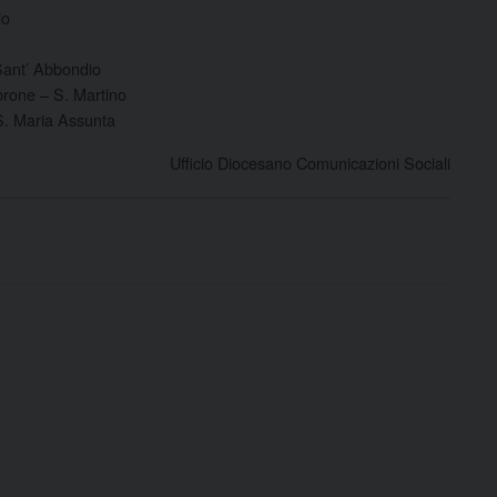
io
Sant’ Abbondio
rone – S. Martino
S. Maria Assunta
Ufficio Diocesano Comunicazioni Sociali