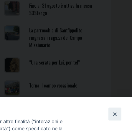
Fino al 31 agosto è attiva la mensa
SOStengo
La parrocchia di Sant’Ippolito
ringrazia i ragazzi del Campo
Missionario
“Una serata per Lui, per te!”
Torna il campo vocazionale
Torna il Campo Missionario
Diocesano
altre finalità ("interazioni e
cità") come specificato nella