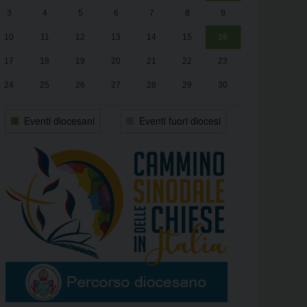
3
4
5
6
7
8
9
alle
Luca Santini
13:00
10
11
12
13
14
15
16
17
18
19
20
21
22
23
24
25
26
27
28
29
30
31
1
2
3
4
5
6
Eventi diocesani
Eventi fuori diocesi