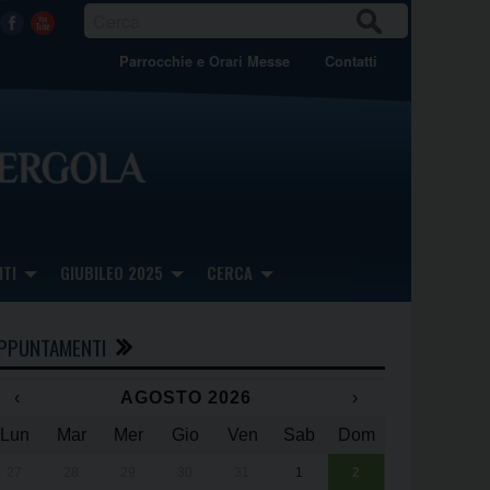
CER
Facebook
Youtube
CA
Parrocchie e Orari Messe
Contatti
TI
GIUBILEO 2025
CERCA
PPUNTAMENTI
‹
AGOSTO 2026
›
Lun
Mar
Mer
Gio
Ven
Sab
Dom
x
x
27
28
29
30
31
1
2
Una giornata 
25° anniversa