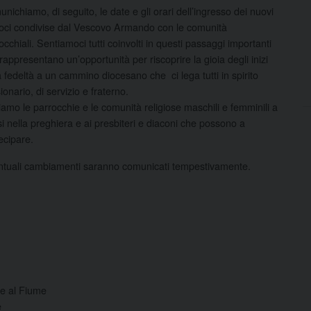
nichiamo, di seguito, le date e gli orari dell’ingresso dei nuovi
oci condivise dal Vescovo Armando con le comunità
occhiali. Sentiamoci tutti coinvolti in questi passaggi importanti
rappresentano un’opportunità per riscoprire la gioia degli inizi
a fedeltà a un cammino diocesano che ci lega tutti
in spirito
ionario, di servizio e fraterno.
tiamo le parrocchie e le comunità religiose maschili e femminili a
si nella preghiera e ai presbiteri e diaconi che possono a
ecipare.
tuali cambiamenti saranno comunicati tempestivamente.
le al Fiume
e