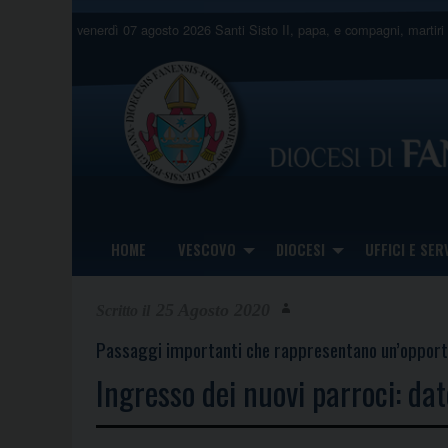
Skip
venerdì 07 agosto 2026
Santi Sisto II, papa, e compagni, martiri
to
content
HOME
VESCOVO
DIOCESI
UFFICI E SERV
25 Agosto 2020
Passaggi importanti che rappresentano un’opportuni
Ingresso dei nuovi parroci: dat