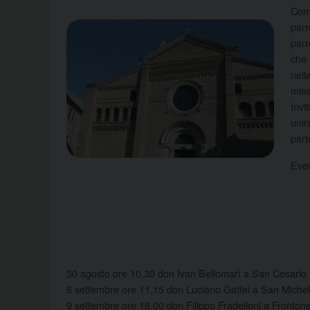
Comu
parr
parr
che 
nell
miss
Invi
unir
part
Even
30 agosto ore 10,30 don Ivan Bellomarì a San Cesario
6 settembre ore 11,15 don Luciano Gattei a San Miche
9 settembre ore 18,00 don Filippo Fradelloni a Fronton