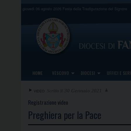
Skip
giovedì 06 agosto 2026
Festa della Trasfigurazione del Signore
to
content
HOME
VESCOVO
DIOCESI
UFFICI E SERV
30 Gennaio 2021
VIDEO
Registrazione video
Preghiera per la Pace