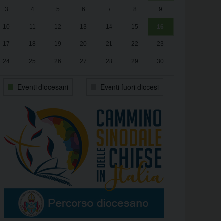
3
4
5
6
7
8
9
alle
Luca Santini
13:00
10
11
12
13
14
15
16
17
18
19
20
21
22
23
24
25
26
27
28
29
30
31
1
2
3
4
5
6
Eventi diocesani
Eventi fuori diocesi