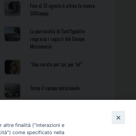
Fino al 31 agosto è attiva la mensa
SOStengo
La parrocchia di Sant’Ippolito
ringrazia i ragazzi del Campo
Missionario
“Una serata per Lui, per te!”
Torna il campo vocazionale
Torna il Campo Missionario
Diocesano
altre finalità ("interazioni e
cità") come specificato nella