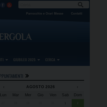
CER
Facebook
Youtube
CA
Parrocchie e Orari Messe
Contatti
TI
GIUBILEO 2025
CERCA
PPUNTAMENTI
‹
AGOSTO 2026
›
Lun
Mar
Mer
Gio
Ven
Sab
Dom
x
x
27
28
29
30
31
1
2
Una giornata 
25° anniversa