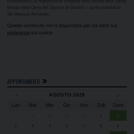
Pubblichiamo la registrazione integrale della diretta della Santa
Messa nella Cena del Signore di Giovedì 1 aprile presieduta
dal Vescovo Armando.
Questo contenuto non è disponibile per via delle tue
preferenze
sui cookie
APPUNTAMENTI
‹
AGOSTO 2026
›
Lun
Mar
Mer
Gio
Ven
Sab
Dom
27
28
29
30
31
1
2
Un
25
3
4
5
6
7
8
9
1
Sa