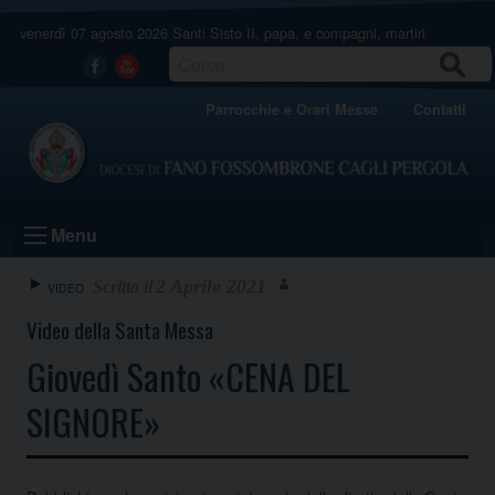
Skip
venerdì 07 agosto 2026
Santi Sisto II, papa, e compagni, martiri
to
content
CERCA
Facebook
Youtube
Parrocchie e Orari Messe
Contatti
Menu
2 Aprile 2021
VIDEO
Video della Santa Messa
Giovedì Santo «CENA DEL
SIGNORE»