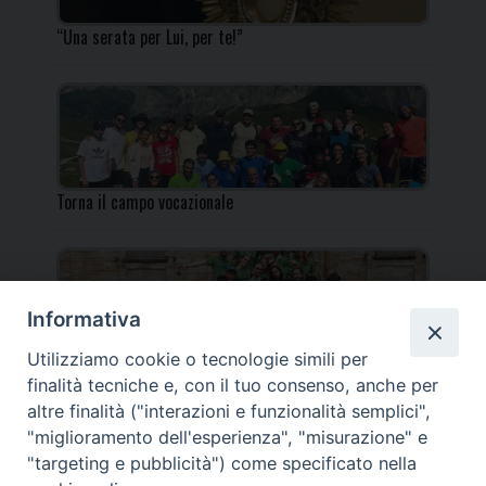
“Una serata per Lui, per te!”
Torna il campo vocazionale
Informativa
Utilizziamo cookie o tecnologie simili per
Torna il Campo Missionario Diocesano
finalità tecniche e, con il tuo consenso, anche per
altre finalità ("interazioni e funzionalità semplici",
"miglioramento dell'esperienza", "misurazione" e
"targeting e pubblicità") come specificato nella