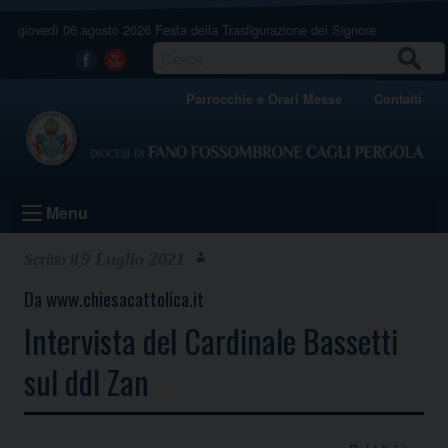
Skip
giovedì 06 agosto 2026
Festa della Trasfigurazione del Signore
to
content
CERCA
Facebook
Youtube
Parrocchie e Orari Messe
Contatti
Menu
9 Luglio 2021
Da www.chiesacattolica.it
Intervista del Cardinale Bassetti
sul ddl Zan