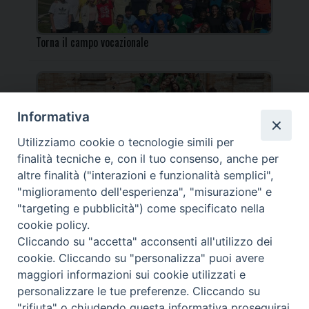
Torna il campo vocazionale
Informativa
Utilizziamo cookie o tecnologie simili per
Torna il Campo Missionario Diocesano
finalità tecniche e, con il tuo consenso, anche per
altre finalità ("interazioni e funzionalità semplici",
"miglioramento dell'esperienza", "misurazione" e
"targeting e pubblicità") come specificato nella
cookie policy.
_____________________________________________________
Cliccando su "accetta" acconsenti all'utilizzo dei
_____________________________
cookie. Cliccando su "personalizza" puoi avere
DIOCESI DI FANO FOSSOMBRONE CAGLI PERGOLA | Via Roma,
maggiori informazioni sui cookie utilizzati e
118 - 61032 FANO (PU) |
personalizzare le tue preferenze. Cliccando su
Tel. 0721 803737 o 826044 | Cod. Fiscale 90003900413
"rifiuta" o chiudendo questa informativa proseguirai