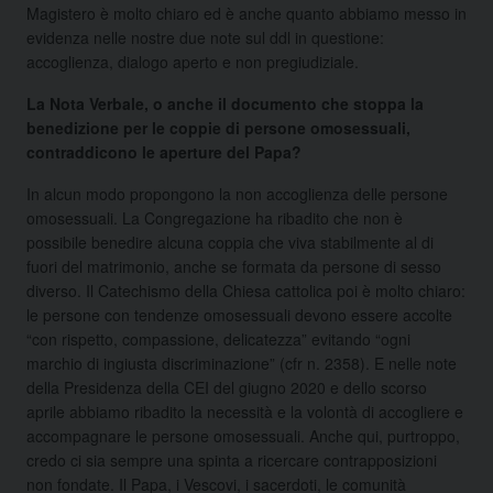
Magistero è molto chiaro ed è anche quanto abbiamo messo in
evidenza nelle nostre due note sul ddl in questione:
accoglienza, dialogo aperto e non pregiudiziale.
La Nota Verbale, o anche il documento che stoppa la
benedizione per le coppie di persone omosessuali,
contraddicono le aperture del Papa?
In alcun modo propongono la non accoglienza delle persone
omosessuali. La Congregazione ha ribadito che non è
possibile benedire alcuna coppia che viva stabilmente al di
fuori del matrimonio, anche se formata da persone di sesso
diverso. Il Catechismo della Chiesa cattolica poi è molto chiaro:
le persone con tendenze omosessuali devono essere accolte
“con rispetto, compassione, delicatezza” evitando “ogni
marchio di ingiusta discriminazione” (cfr n. 2358). E nelle note
della Presidenza della CEI del giugno 2020 e dello scorso
aprile abbiamo ribadito la necessità e la volontà di accogliere e
accompagnare le persone omosessuali. Anche qui, purtroppo,
credo ci sia sempre una spinta a ricercare contrapposizioni
non fondate. Il Papa, i Vescovi, i sacerdoti, le comunità