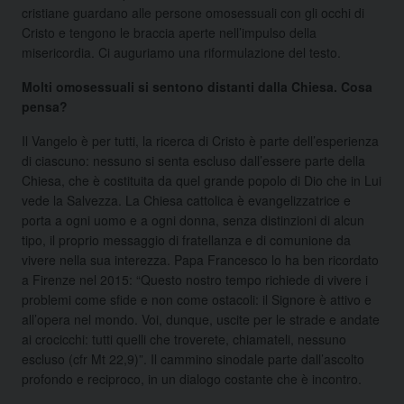
cristiane guardano alle persone omosessuali con gli occhi di
Cristo e tengono le braccia aperte nell’impulso della
misericordia. Ci auguriamo una riformulazione del testo.
Molti omosessuali si sentono distanti dalla Chiesa. Cosa
pensa?
Il Vangelo è per tutti, la ricerca di Cristo è parte dell’esperienza
di ciascuno: nessuno si senta escluso dall’essere parte della
Chiesa, che è costituita da quel grande popolo di Dio che in Lui
vede la Salvezza. La Chiesa cattolica è evangelizzatrice e
porta a ogni uomo e a ogni donna, senza distinzioni di alcun
tipo, il proprio messaggio di fratellanza e di comunione da
vivere nella sua interezza. Papa Francesco lo ha ben ricordato
a Firenze nel 2015: “Questo nostro tempo richiede di vivere i
problemi come sfide e non come ostacoli: il Signore è attivo e
all’opera nel mondo. Voi, dunque, uscite per le strade e andate
ai crocicchi: tutti quelli che troverete, chiamateli, nessuno
escluso (cfr Mt 22,9)”. Il cammino sinodale parte dall’ascolto
profondo e reciproco, in un dialogo costante che è incontro.