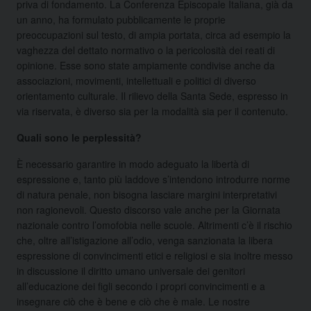
priva di fondamento. La Conferenza Episcopale Italiana, già da
un anno, ha formulato pubblicamente le proprie
preoccupazioni sul testo, di ampia portata, circa ad esempio la
vaghezza del dettato normativo o la pericolosità dei reati di
opinione. Esse sono state ampiamente condivise anche da
associazioni, movimenti, intellettuali e politici di diverso
orientamento culturale. Il rilievo della Santa Sede, espresso in
via riservata, è diverso sia per la modalità sia per il contenuto.
Quali sono le perplessità?
È necessario garantire in modo adeguato la libertà di
espressione e, tanto più laddove s’intendono introdurre norme
di natura penale, non bisogna lasciare margini interpretativi
non ragionevoli. Questo discorso vale anche per la Giornata
nazionale contro l’omofobia nelle scuole. Altrimenti c’è il rischio
che, oltre all’istigazione all’odio, venga sanzionata la libera
espressione di convincimenti etici e religiosi e sia inoltre messo
in discussione il diritto umano universale dei genitori
all’educazione dei figli secondo i propri convincimenti e a
insegnare ciò che è bene e ciò che è male. Le nostre