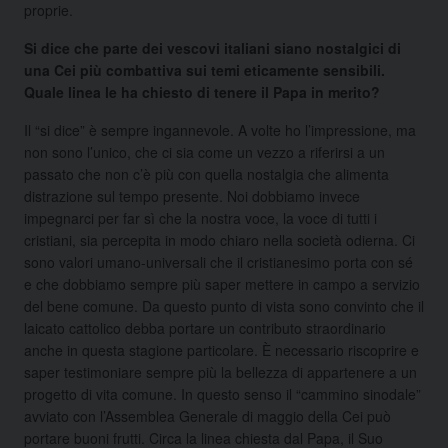
proprie.
Si dice che parte dei vescovi italiani siano nostalgici di
una Cei più combattiva sui temi eticamente sensibili.
Quale linea le ha chiesto di tenere il Papa in merito?
Il “si dice” è sempre ingannevole. A volte ho l’impressione, ma
non sono l’unico, che ci sia come un vezzo a riferirsi a un
passato che non c’è più con quella nostalgia che alimenta
distrazione sul tempo presente. Noi dobbiamo invece
impegnarci per far sì che la nostra voce, la voce di tutti i
cristiani, sia percepita in modo chiaro nella società odierna. Ci
sono valori umano-universali che il cristianesimo porta con sé
e che dobbiamo sempre più saper mettere in campo a servizio
del bene comune. Da questo punto di vista sono convinto che il
laicato cattolico debba portare un contributo straordinario
anche in questa stagione particolare. È necessario riscoprire e
saper testimoniare sempre più la bellezza di appartenere a un
progetto di vita comune. In questo senso il “cammino sinodale”
avviato con l’Assemblea Generale di maggio della Cei può
portare buoni frutti. Circa la linea chiesta dal Papa, il Suo