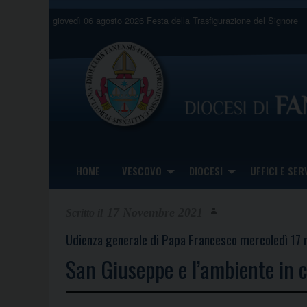
Skip
giovedì 06 agosto 2026
Festa della Trasfigurazione del Signore
to
content
HOME
VESCOVO
DIOCESI
UFFICI E SERV
17 Novembre 2021
Udienza generale di Papa Francesco mercoledì 17
San Giuseppe e l’ambiente in c