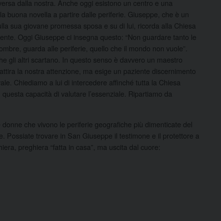
iversa dalla nostra. Anche oggi esistono un centro e una
a buona novella a partire dalle periferie. Giuseppe, che è un
ulla sua giovane promessa sposa e su di lui, ricorda alla Chiesa
amente. Oggi Giuseppe ci insegna questo: “Non guardare tanto le
ombre, guarda alle periferie, quello che il mondo non vuole”.
che gli altri scartano. In questo senso è davvero un maestro
 attira la nostra attenzione, ma esige un paziente discernimento
ale. Chiediamo a lui di intercedere affinché tutta la Chiesa
 questa capacità di valutare l’essenziale. Ripartiamo da
e donne che vivono le periferie geografiche più dimenticate del
e. Possiate trovare in San Giuseppe il testimone e il protettore a
iera, preghiera “fatta in casa”, ma uscita dal cuore: