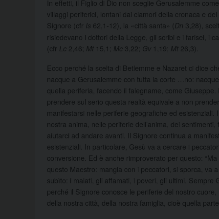
In effetti, il Figlio di Dio non sceglie Gerusalemme c
villaggi periferici, lontani dai clamori della cronaca e
Signore (cfr
62,1-12), la «città santa» (
3,28), scelt
Is
Dn
risiedevano i dottori della Legge, gli scribi e i farisei, i 
(cfr
2,46;
15,1;
3,22;
1,19;
26,3).
Lc
Mt
Mc
Gv
Mt
Ecco perché la scelta di Betlemme e Nazaret ci dice che
nacque a Gerusalemme con tutta la corte …no: nacque in 
quella periferia, facendo il falegname, come Giuseppe. P
prendere sul serio questa realtà equivale a non prendere
manifestarsi nelle periferie geografiche ed esistenziali.
nostra anima, nelle periferie dell’anima, dei sentimenti, 
aiutarci ad andare avanti. Il Signore continua a manifesta
esistenziali. In particolare, Gesù va a cercare i peccatori
conversione. Ed è anche rimproverato per questo: “Ma g
questo Maestro: mangia con i peccatori, si sporca, va a
subìto: i malati, gli affamati, i poveri, gli ultimi. Sempr
perché il Signore conosce le periferie del nostro cuore, l
della nostra città, della nostra famiglia, cioè quella p