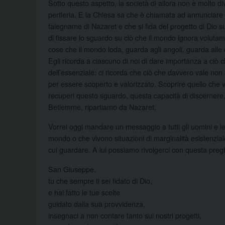
Sotto questo aspetto, la società di allora non è molto d
periferia. E la Chiesa sa che è chiamata ad annunciare l
falegname di Nazaret e che si fida del progetto di Dio s
di fissare lo sguardo su ciò che il mondo ignora volut
cose che il mondo loda, guarda agli angoli, guarda alle 
Egli ricorda a ciascuno di noi di dare importanza a ciò 
dell’essenziale: ci ricorda che ciò che davvero vale non
per essere scoperto e valorizzato. Scoprire quello che v
recuperi questo sguardo, questa capacità di discernere,
Betlemme, ripartiamo da Nazaret.
Vorrei oggi mandare un messaggio a tutti gli uomini e l
mondo o che vivono situazioni di marginalità esistenzial
cui guardare. A lui possiamo rivolgerci con questa pregh
San Giuseppe,
tu che sempre ti sei fidato di Dio,
e hai fatto le tue scelte
guidato dalla sua provvidenza,
insegnaci a non contare tanto sui nostri progetti,