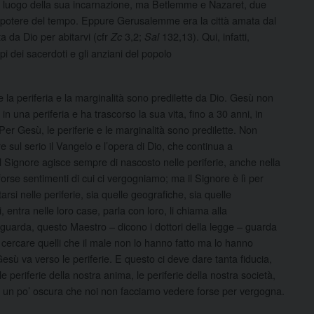
ome luogo della sua incarnazione, ma Betlemme e Nazaret, due
 del potere del tempo. Eppure Gerusalemme era la città amata dal
a da Dio per abitarvi (cfr
3,2;
132,13). Qui, infatti,
Zc
Sal
capi dei sacerdoti e gli anziani del popolo
 la periferia e la marginalità sono predilette da Dio. Gesù non
una periferia e ha trascorso la sua vita, fino a 30 anni, in
er Gesù, le periferie e le marginalità sono predilette. Non
 sul serio il Vangelo e l’opera di Dio, che continua a
 Il Signore agisce sempre di nascosto nelle periferie, anche nella
forse sentimenti di cui ci vergogniamo; ma il Signore è lì per
rsi nelle periferie, sia quelle geografiche, sia quelle
, entra nelle loro case, parla con loro, li chiama alla
uarda, questo Maestro – dicono i dottori della legge – guarda
 cercare quelli che il male non lo hanno fatto ma lo hanno
e Gesù va verso le periferie. E questo ci deve dare tanta fiducia,
e periferie della nostra anima, le periferie della nostra società,
arte un po’ oscura che noi non facciamo vedere forse per vergogna.