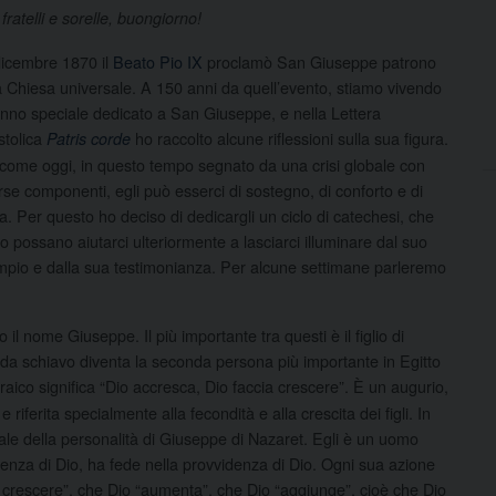
 fratelli e sorelle, buongiorno!
dicembre 1870 il
Beato Pio IX
proclamò San Giuseppe patrono
a Chiesa universale. A 150 anni da quell’evento, stiamo vivendo
nno speciale dedicato a San Giuseppe, e nella Lettera
tolica
ho raccolto alcune riflessioni sulla sua figura.
Patris corde
come oggi, in questo tempo segnato da una crisi globale con
rse componenti, egli può esserci di sostegno, di conforto e di
a. Per questo ho deciso di dedicargli un ciclo di catechesi, che
o possano aiutarci ulteriormente a lasciarci illuminare dal suo
pio e dalla sua testimonianza. Per alcune settimane parleremo
il nome Giuseppe. Il più importante tra questi è il figlio di
 da schiavo diventa la seconda persona più importante in Egitto
aico significa “Dio accresca, Dio faccia crescere”. È un augurio,
riferita specialmente alla fecondità e alla crescita dei figli. In
iale della personalità di Giuseppe di Nazaret. Egli è un uomo
denza di Dio, ha fede nella provvidenza di Dio. Ogni sua azione
a crescere”, che Dio “aumenta”, che Dio “aggiunge”, cioè che Dio