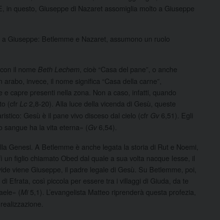
E, in questo, Giuseppe di Nazaret assomiglia molto a Giuseppe
scono a Giuseppe: Betlemme e Nazaret, assumono un ruolo
 con il nome
, cioè “Casa del pane”, o anche
Beth Lechem
 In arabo, invece, il nome significa “Casa della carne”,
e e capre presenti nella zona. Non a caso, infatti, quando
to (cfr
2,8-20). Alla luce della vicenda di Gesù, queste
Lc
istico: Gesù è il pane vivo disceso dal cielo (cfr
6,51). Egli
Gv
o sangue ha la vita eterna» (
6,54).
Gv
della Genesi. A Betlemme è anche legata la storia di Rut e Noemi,
ì un figlio chiamato Obed dal quale a sua volta nacque Iesse, il
vide viene Giuseppe, il padre legale di Gesù. Su Betlemme, poi,
 Efrata, così piccola per essere tra i villaggi di Giuda, da te
aele» (
5,1). L’evangelista Matteo riprenderà questa profezia,
Mi
 realizzazione.