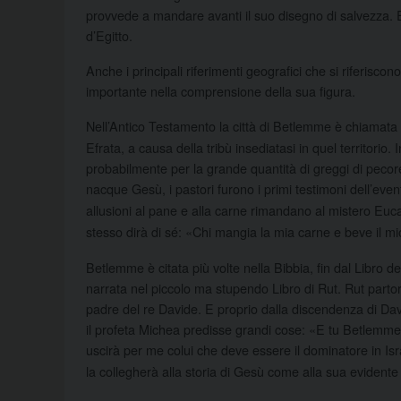
provvede a mandare avanti il suo disegno di salvezza. 
d’Egitto.
Anche i principali riferimenti geografici che si riferi
importante nella comprensione della sua figura.
Nell’Antico Testamento la città di Betlemme è chiamata
Efrata, a causa della tribù insediatasi in quel territorio.
probabilmente per la grande quantità di greggi di pecor
nacque Gesù, i pastori furono i primi testimoni dell’even
allusioni al pane e alla carne rimandano al mistero Eucar
stesso dirà di sé: «Chi mangia la mia carne e beve il mi
Betlemme è citata più volte nella Bibbia, fin dal Libro 
narrata nel piccolo ma stupendo Libro di Rut. Rut partor
padre del re Davide. E proprio dalla discendenza di Da
il profeta Michea predisse grandi cose: «E tu Betlemme di
uscirà per me colui che deve essere il dominatore in Isr
la collegherà alla storia di Gesù come alla sua evidente