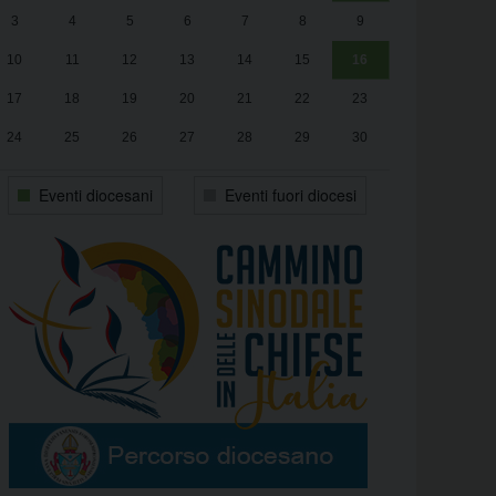
3
4
5
6
7
8
9
alle
Luca Santini
13:00
10
11
12
13
14
15
16
17
18
19
20
21
22
23
24
25
26
27
28
29
30
31
1
2
3
4
5
6
Eventi diocesani
Eventi fuori diocesi