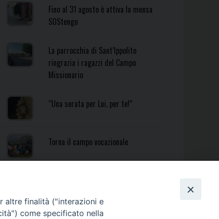
Fino al 31 agosto è attiva la mensa
SOStengo
La parrocchia di Sant’Ippolito
ringrazia i ragazzi del Campo
Missionario
“Una serata per Lui, per te!”
Torna il campo vocazionale
Torna il Campo Missionario
Diocesano
altre finalità ("interazioni e
cità") come specificato nella