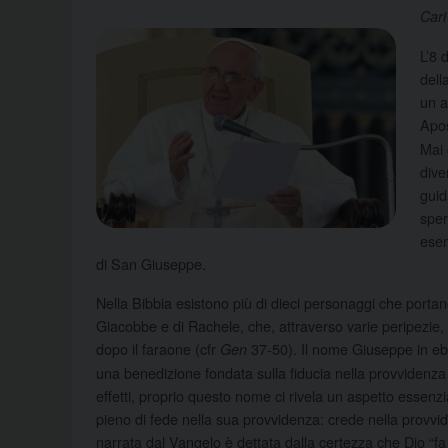
Cari
L’8 
dell
un a
Apos
Mai 
dive
guid
sper
esem
di San Giuseppe.
Nella Bibbia esistono più di dieci personaggi che portano 
Giacobbe e di Rachele, che, attraverso varie peripezie,
dopo il faraone (cfr
37-50). Il nome Giuseppe in ebr
Gen
una benedizione fondata sulla fiducia nella provvidenza e 
effetti, proprio questo nome ci rivela un aspetto essenz
pieno di fede nella sua provvidenza: crede nella provvi
narrata dal Vangelo è dettata dalla certezza che Dio “f