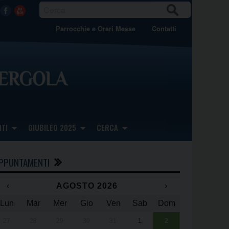
CER
Facebook
Youtube
CA
Parrocchie e Orari Messe
Contatti
TI
GIUBILEO 2025
CERCA
PPUNTAMENTI
‹
AGOSTO 2026
›
Lun
Mar
Mer
Gio
Ven
Sab
Dom
x
x
27
28
29
30
31
1
2
Una giornata 
25° anniversa