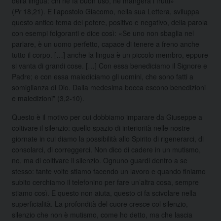
della lingua: chi ne fa buon uso, ne mangerà i frutti»
(
Pr
18,21). E l’apostolo Giacomo, nella sua Lettera, sviluppa
questo antico tema del potere, positivo e negativo, della parola
con esempi folgoranti e dice così: «Se uno non sbaglia nel
parlare, è un uomo perfetto, capace di tenere a freno anche
tutto il corpo. […] anche la lingua è un piccolo membro, eppure
si vanta di grandi cose. […] Con essa benediciamo il Signore e
Padre; e con essa malediciamo gli uomini, che sono fatti a
somiglianza di Dio. Dalla medesima bocca escono benedizioni
e maledizioni” (3,2-10).
Questo è il motivo per cui dobbiamo imparare da Giuseppe a
coltivare il silenzio: quello spazio di interiorità nelle nostre
giornate in cui diamo la possibilità allo Spirito di rigenerarci, di
consolarci, di correggerci. Non dico di cadere in un mutismo,
no, ma di coltivare il silenzio. Ognuno guardi dentro a se
stesso: tante volte stiamo facendo un lavoro e quando finiamo
subito cerchiamo il telefonino per fare un’altra cosa, sempre
stiamo così. E questo non aiuta, questo ci fa scivolare nella
superficialità. La profondità del cuore cresce col silenzio,
silenzio che non è mutismo, come ho detto, ma che lascia