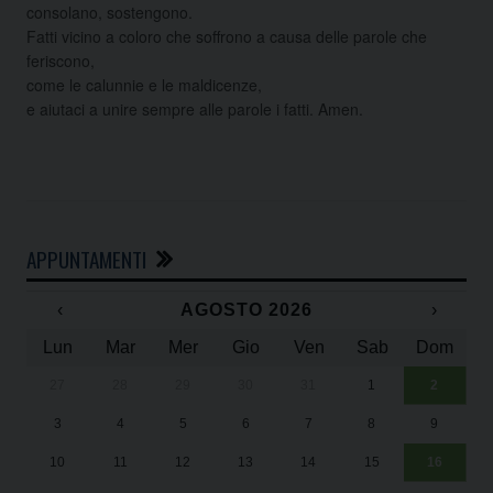
consolano, sostengono.
Fatti vicino a coloro che soffrono a causa delle parole che
feriscono,
come le calunnie e le maldicenze,
e aiutaci a unire sempre alle parole i fatti. Amen.
APPUNTAMENTI
‹
AGOSTO 2026
›
Lun
Mar
Mer
Gio
Ven
Sab
Dom
27
28
29
30
31
1
2
Un
25
3
4
5
6
7
8
9
1
Sa
10
11
12
13
14
15
16