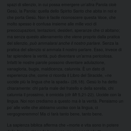
spazi di silenzio, in cui possa emergere un’altra Parola cioè
Gesù, la Parola: quella dello Spirito Santo che abita in noi e
che porta Gesù. Non è facile riconoscere questa Voce, che
molto spesso è confusa insieme alle mille voci di
preoccupazioni, tentazioni, desideri, speranze che ci abitano;
ma senza questo allenamento che viene proprio dalla pratica
del silenzio,
può ammalarsi anche il nostro parlare
. Senza la
pratica del silenzio si ammala il nostro parlare. Esso, invece di
far splendere la verità, può diventare un’arma pericolosa.
Infatti le nostre parole possono diventare adulazione,
vanagloria, bugia, maldicenza, calunnia. È un dato di
esperienza che, come ci ricorda il Libro del Siracide, «ne
uccide più la lingua che la spada» (28,18). Gesù lo ha detto
chiaramente: chi parla male del fratello e della sorella, chi
calunnia il prossimo, è omicida (cfr
Mt
5,21-22). Uccide con la
lingua. Noi non crediamo a questo ma è la verità. Pensiamo un
po’ alle volte che abbiamo ucciso con la lingua, ci
vergogneremmo! Ma ci farà tanto bene, tanto bene.
La sapienza biblica afferma che «morte e vita sono in potere