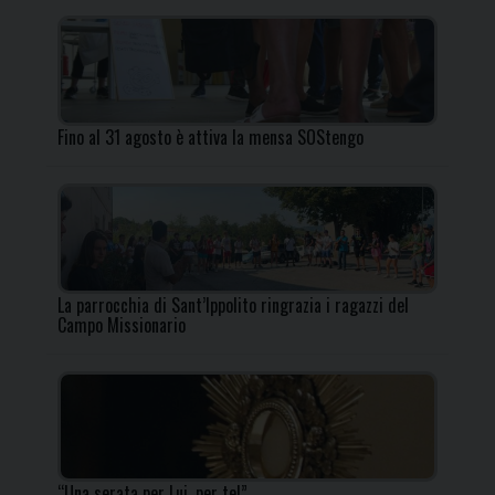
Fino al 31 agosto è attiva la mensa SOStengo
La parrocchia di Sant’Ippolito ringrazia i ragazzi del
Campo Missionario
“Una serata per Lui, per te!”