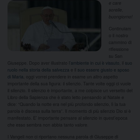
e care
sorelle,
buongiorno!
Continuiam
o il nostro
cammino di
riflessione
su San
Giuseppe. Dopo aver illustrato
l’ambiente in cui è vissuto
, il
suo
ruolo nella storia della salvezza
e il
suo essere giusto e sposo
di Maria
, oggi vorrei prendere in esame un altro aspetto
importante della sua figura: il silenzio. Tante volte oggi ci vuole
il silenzio. Il silenzio è importante, a me colpisce un versetto del
Libro della Sapienza che è stato letto pensando al Natale e
dice: “Quando la notte era nel più profondo silenzio, lì la tua
parola è discesa sulla terra”. Il momento di più silenzio Dio si è
manifestato. E’ importante pensare al silenzio in quest’epoca
che esso sembra non abbia tanto valore.
I Vangeli non ci riportano nessuna parola di Giuseppe di