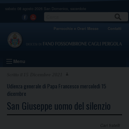
Skip
sabato 08 agosto 2026
San Domenico, sacerdote
to
content
CERCA
Facebook
Youtube
Parrocchie e Orari Messe
Contatti
Menu
15 Dicembre 2021
Udienza generale di Papa Francesco mercoledì 15
dicembre
San Giuseppe uomo del silenzio
Cari fratelli