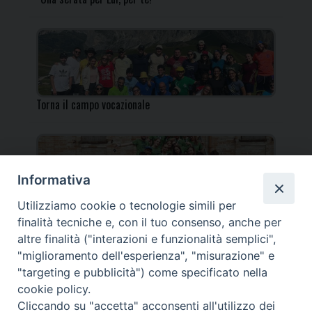
Torna il campo vocazionale
Informativa
Utilizziamo cookie o tecnologie simili per
Torna il Campo Missionario Diocesano
finalità tecniche e, con il tuo consenso, anche per
altre finalità ("interazioni e funzionalità semplici",
"miglioramento dell'esperienza", "misurazione" e
"targeting e pubblicità") come specificato nella
cookie policy.
_____________________________________________________
Cliccando su "accetta" acconsenti all'utilizzo dei