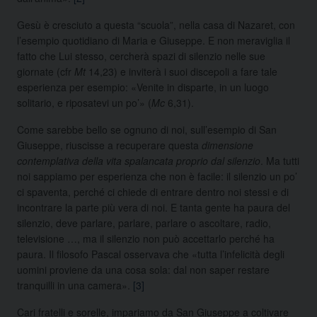
Gesù è cresciuto a questa “scuola”, nella casa di Nazaret, con
l’esempio quotidiano di Maria e Giuseppe. E non meraviglia il
fatto che Lui stesso, cercherà spazi di silenzio nelle sue
giornate (cfr
Mt
14,23) e inviterà i suoi discepoli a fare tale
esperienza per esempio: «Venite in disparte, in un luogo
solitario, e riposatevi un po’» (
Mc
6,31).
Come sarebbe bello se ognuno di noi, sull’esempio di San
Giuseppe, riuscisse a recuperare questa
dimensione
contemplativa della vita spalancata proprio dal silenzio
. Ma tutti
noi sappiamo per esperienza che non è facile: il silenzio un po’
ci spaventa, perché ci chiede di entrare dentro noi stessi e di
incontrare la parte più vera di noi. E tanta gente ha paura del
silenzio, deve parlare, parlare, parlare o ascoltare, radio,
televisione …, ma il silenzio non può accettarlo perché ha
paura. Il filosofo Pascal osservava che «tutta l’infelicità degli
uomini proviene da una cosa sola: dal non saper restare
tranquilli in una camera».
[3]
Cari fratelli e sorelle, impariamo da San Giuseppe a coltivare