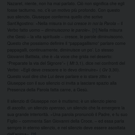
Nazaret, niente, non ha mai parlato. Ciò non significa che egli
fosse taciturno, no, c’è un motivo più profondo. Con questo
suo silenzio, Giuseppe conferma quello che scrive
Sant’Agostino: «Nella misura in cui
cresce in noi la Parola
– il
Verbo fatto uomo –
diminuiscono le parole
».
[1]
Nella misura
che Gesù – la vita spirituale – cresce, le parole diminuiscono.
Questo che possiamo definire il “pappagallismo” parlare come
pappagalli, continuamente, diminuisce un po’. Lo stesso
Giovanni Battista, che è «la voce che grida nel deserto:
“Preparate la via del Signore”» (
Mt
3,1), dice nei confronti del
Verbo: «Egli deve crescere e io devo diminuire» (
Gv
3,30).
Questo vuol dire che Lui deve parlare e io stare zitto e
Giuseppe con il suo silenzio ci invita a lasciare spazio alla
Presenza della Parola fatta carne, a Gesù.
Il silenzio di Giuseppe non è mutismo; è un silenzio pieno
di
ascolto
, un silenzio
operoso
, un silenzio che fa emergere la
sua grande interiorità. «Una parola pronunciò il Padre, e fu suo
Figlio – commenta San Giovanni della Croce, – ed essa parla
sempre in eterno silenzio, e nel silenzio deve essere ascoltata
dall’anima».
[2]