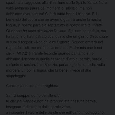
spazio alla saggezza, alla riflessione e allo Spirito Santo. Noi a
volte abbiamo paura dei momenti di silenzio, ma non
dobbiamo avere paura! Ci farà tanto bene il silenzio. E il
beneficio del cuore che ne avremo guarirà anche la nostra
lingua, le nostre parole e soprattutto le nostre scelte. Infatti
Giuseppe
ha unito al silenzio l’azione
. Egli non ha parlato, ma
ha fatto, e ci ha mostrato così quello che un giorno Gesù disse
ai suoi discepoli: «Non chi dice Signore, Signore entrerà nel
regno dei cieli, ma chi fa la volontà del Padre mio che è nei
cieli» (
Mt
7,21). Parole feconde quando parliamo e noi
abbiamo il ricordo di quella canzone “Parole, parole, parole…”
e niente di sostanziale. Silenzio, parlare giusto, qualche volta
mordersi un po’ la lingua, che fa bene, invece di dire
stupidaggini.
Concludiamo con una preghiera:
San Giuseppe, uomo del silenzio,
tu che nel Vangelo non hai pronunciato nessuna parola,
insegnaci a digiunare dalle parole vane,
a riscoprire il valore delle parole che edificano, incoraggiano,