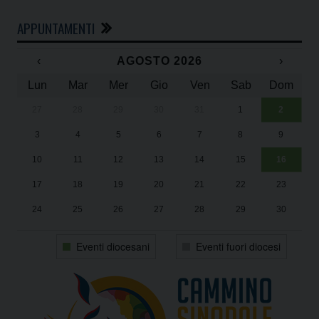
APPUNTAMENTI
‹
AGOSTO 2026
›
Lun
Mar
Mer
Gio
Ven
Sab
Dom
27
28
29
30
31
1
2
Un
25
3
4
5
6
7
8
9
1
Sa
10
11
12
13
14
15
16
17
18
19
20
21
22
23
24
25
26
27
28
29
30
31
1
2
3
4
5
6
Eventi diocesani
Eventi fuori diocesi