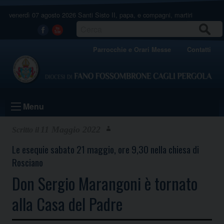
Skip
venerdì 07 agosto 2026
Santi Sisto II, papa, e compagni, martiri
to
content
CERCA
Facebook
Youtube
Parrocchie e Orari Messe
Contatti
Menu
11 Maggio 2022
Le esequie sabato 21 maggio, ore 9,30 nella chiesa di
Rosciano
Don Sergio Marangoni è tornato
alla Casa del Padre