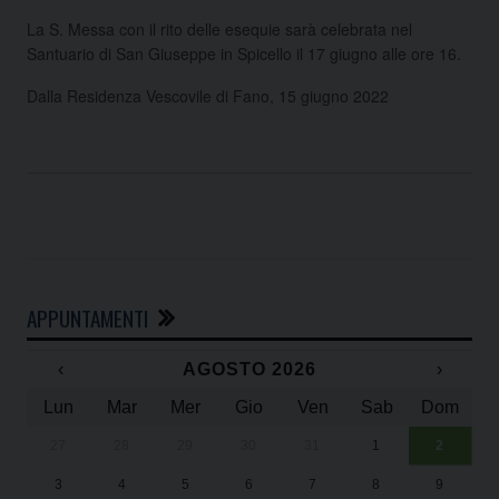
La S. Messa con il rito delle esequie sarà celebrata nel
Santuario di San Giuseppe in Spicello il 17 giugno alle ore 16.
Dalla Residenza Vescovile di Fano, 15 giugno 2022
APPUNTAMENTI
‹
AGOSTO 2026
›
Lun
Mar
Mer
Gio
Ven
Sab
Dom
27
28
29
30
31
1
2
Un
25
3
4
5
6
7
8
9
1
Sa