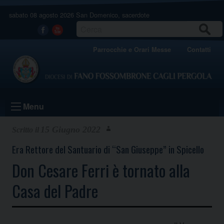
Skip
sabato 08 agosto 2026
San Domenico, sacerdote
to
content
CERCA
Facebook
Youtube
Parrocchie e Orari Messe
Contatti
Menu
15 Giugno 2022
Era Rettore del Santuario di “San Giuseppe” in Spicello
Don Cesare Ferri è tornato alla
Casa del Padre