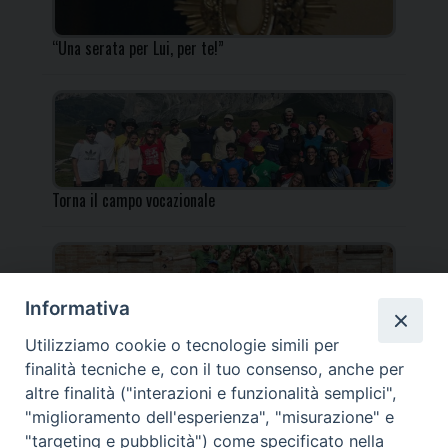
“Una serata per Lui, per te!”
Torna il campo vocazionale
Informativa
Utilizziamo cookie o tecnologie simili per
Torna il Campo Missionario Diocesano
finalità tecniche e, con il tuo consenso, anche per
altre finalità ("interazioni e funzionalità semplici",
"miglioramento dell'esperienza", "misurazione" e
"targeting e pubblicità") come specificato nella