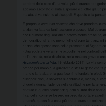
perdersi delle cose d’una volta, più di quanto non goda
abbiamo ascoltato ci aiuta a sperare e ci offre già un 
malata, ci va insieme ai discepoli. E questo ci fa pensar
È proprio la
che deve prendersi cura d
comunità cristiana
anziani va fatta da tanti, assieme e spesso. Mai dovre
che il numero degli anziani è notevolmente cresciuto, a
demografico, si fanno meno figli e ci sono tanti anziani e
anziani che spesso sono soli e presentarli al Signore c
«Una società è veramente accogliente nei confronti del
nell’anzianità, nella disabilità, nella malattia grave e 
, 19 febbraio 2014). La vita sem
Accademia per la Vita
prende per mano e la guarisce: lo stesso gesto che fa p
mano e la fa alzare, la guarisce rimettendola in piedi. 
discepoli: cioè, la salvezza si annuncia o, meglio, si co
di quella donna risplende nella gratitudine per la tenere
ripetuto in queste catechesi: questa cultura dello scart
li cancella, come se fossero un peso da portare avanti:
umanità, questa è la cosa più brutta, questo è selezionar
vita come è, con la saggezza dei vecchi, con i limiti dei 