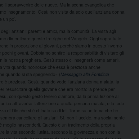
no il sopravvenire delle nuove. Ma la scena evangelica che
primo insegnamento: Gesù non visita da solo quell’anziana donna
e un po’.
egli anziani: parenti e amici, ma la comunità. La visita agli
mmo dimenticare queste tre righe del Vangelo. Oggi soprattutto
nche in proporzione ai giovani, perché siamo in questo inverno
 pochi giovani. Dobbiamo sentire la responsabilità di visitare gli
on la nostra preghiera. Gesù stesso ci insegnerà come amarli.
la vita quando riconosce che essa è preziosa anche
anche quando si sta spegnendo» (
Messaggio alla Pontificia
pre è preziosa. Gesù, quando vede l’anziana donna malata, la
er resuscitare quella giovane che era morta: la prende per
Gesù, con questo gesto tenero d’amore, dà la prima lezione ai
munica attraverso l’attenzione a quella persona malata; e la fede
zza di Dio che si è chinata su di lei. Torno su un tema che ho
o sembra cancellare gli anziani. Sì, non li uccide, ma socialmente
 è meglio nasconderli. Questo è un tradimento della propria
e la vita secondo l’utilità, secondo la giovinezza e non con la
vecchi. I vecchi hanno tanto da darci: c’è la saggezza della vita.