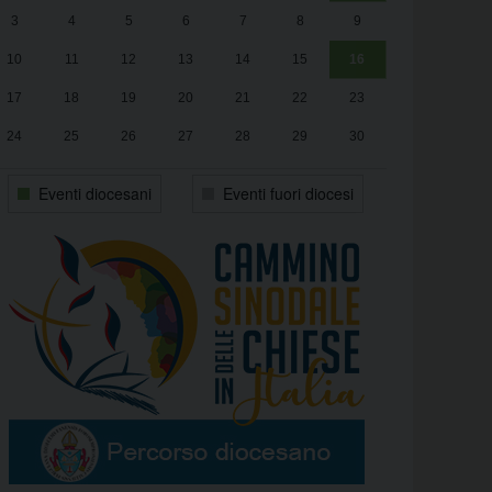
3
4
5
6
7
8
9
alle
Luca Santini
13:00
10
11
12
13
14
15
16
17
18
19
20
21
22
23
24
25
26
27
28
29
30
31
1
2
3
4
5
6
Eventi diocesani
Eventi fuori diocesi