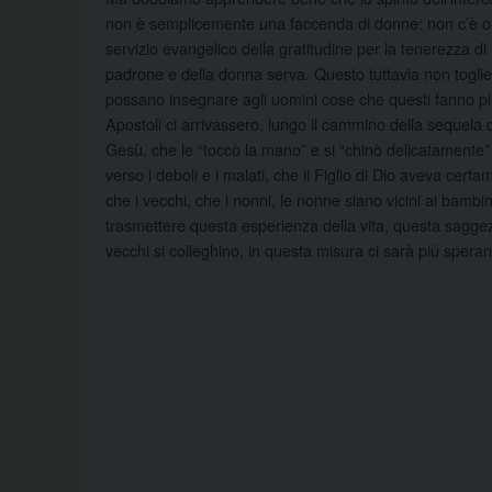
non è semplicemente una faccenda di donne: non c’è ombr
servizio evangelico della gratitudine per la tenerezza 
padrone e della donna serva. Questo tuttavia non toglie 
possano insegnare agli uomini cose che questi fanno più
Apostoli ci arrivassero, lungo il cammino della sequela d
Gesù, che le “toccò la mano” e si “chinò delicatamente” su 
verso i deboli e i malati, che il Figlio di Dio aveva ce
che i vecchi, che i nonni, le nonne siano vicini ai bambi
trasmettere questa esperienza della vita, questa saggezza
vecchi si colleghino, in questa misura ci sarà più speranz