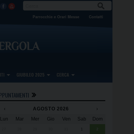
CER
Facebook
Youtube
CA
Parrocchie e Orari Messe
Contatti
TI
GIUBILEO 2025
CERCA
PPUNTAMENTI
‹
AGOSTO 2026
›
Lun
Mar
Mer
Gio
Ven
Sab
Dom
x
x
27
28
29
30
31
1
2
Una giornata 
25° anniversa