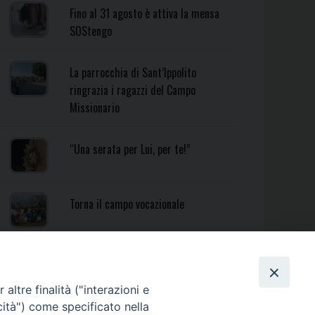
Fino al 31 agosto è attiva la mensa
SOStengo
La parrocchia di Sant’Ippolito
ringrazia i ragazzi del Campo
Missionario
“Una serata per Lui, per te!”
Torna il campo vocazionale
Torna il Campo Missionario
Diocesano
altre finalità ("interazioni e
cità") come specificato nella