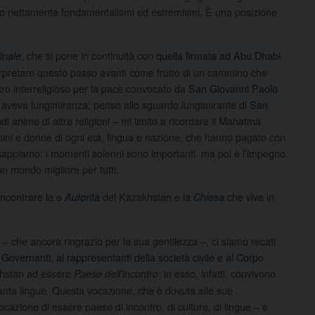
ndo nettamente fondamentalismi ed estremismi. È una posizione
, che si pone in continuità con
quella firmata ad Abu Dhabi
inale
terpretare questo passo avanti come frutto di un cammino che
tro interreligioso per la pace convocato da
San Giovanni Paolo
on aveva lungimiranza; penso allo sguardo lungimirante di
San
di anime di altre religioni – mi limito a ricordare il Mahatma
ini e donne di ogni età, lingua e nazione, che hanno pagato con
Lo sappiamo: i momenti solenni sono importanti, ma poi è l’impegno
n mondo migliore per tutti.
incontrare le e
del Kazakhstan e la
che vive in
Autorità
Chiesa
 – che ancora ringrazio per la sua gentilezza –, ci siamo recati
 Governanti, ai rappresentanti della società civile e al Corpo
akhstan ad essere
: in esso, infatti, convivono
Paese dell’incontro
ttanta lingue. Questa vocazione, che è dovuta alle sue
ocazione di essere paese di incontro, di culture, di lingue – è