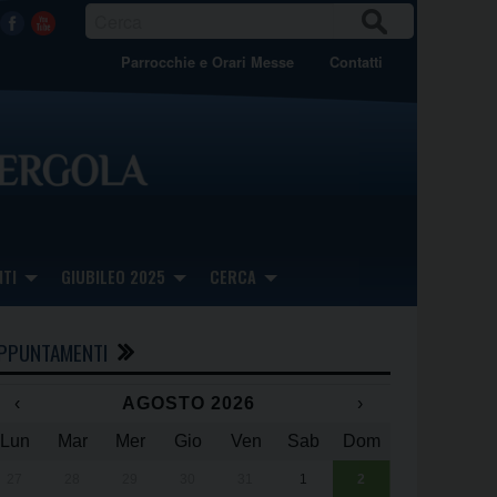
CER
Facebook
Youtube
CA
Parrocchie e Orari Messe
Contatti
TI
GIUBILEO 2025
CERCA
PPUNTAMENTI
‹
AGOSTO 2026
›
Lun
Mar
Mer
Gio
Ven
Sab
Dom
x
x
27
28
29
30
31
1
2
Una giornata 
25° anniversa