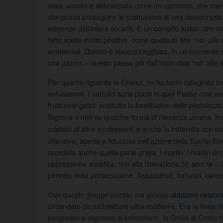
stata accolta e abbracciata come un cammino, che meri
che possa proseguire la costruzione di una democrazia 
esigenze dell’intera società. È un compito arduo, che 
fatto scelte molto positive, come quella di dire “no” alle
ambientali. Questo è stato coraggioso. In un momento d
una pazzia – questo paese già dall’inizio dice “no” alle 
Per quanto riguarda la
Chiesa
, mi ha tanto rallegrato 
entusiasmo. I cattolici sono pochi in quel Paese così v
frutti evangelici: anzitutto la
beatitudine della piccolezza
Signore e non su qualche forma di rilevanza umana. Inol
, e anche la fraternità con t
cristiani di altre confessioni
difensivo, aperto e fiducioso nell’azione dello Spirito
ricordato anche quella parte grigia, i martiri: i martiri 
oppressione ateistica, fino alla liberazione 30 anni fa 
periodo della persecuzione. Assassinati, torturati, carcer
Con questo gregge piccolo ma gioioso
abbiamo celebrat
circondato da architetture ultra-moderne. Era la festa d
progresso e regresso si intrecciano, la Croce di Cristo