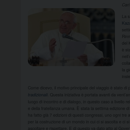
Cari
La s
Kaz
sett
Rinn
del 
è st
nell
coll
la g
insi
Come dicevo, il motivo principale del viaggio è stato di
. Questa iniziativa è portata avanti da vent’
tradizionali
luogo di incontro e di dialogo, in questo caso a livello 
e della fratellanza umana. È stata la settima edizione 
ha fatto già 7 edizioni di questi congressi, uno ogni tre 
per la costruzione di un mondo in cui ci si ascolta e ci si
ascoltare e rispettare. E di questo va dato atto al Gove