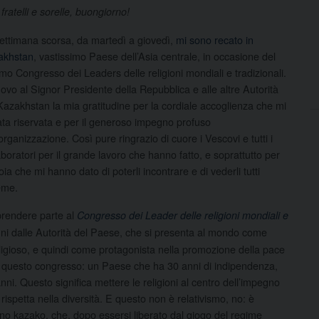
 fratelli e sorelle, buongiorno!
ettimana scorsa, da martedì a giovedì,
mi sono recato in
akhstan
, vastissimo Paese dell’Asia centrale, in occasione del
imo Congresso dei Leaders delle religioni mondiali e tradizionali.
ovo al Signor Presidente della Repubblica e alle altre Autorità
Kazakhstan la mia gratitudine per la cordiale accoglienza che mi
ata riservata e per il generoso impegno profuso
’organizzazione. Così pure ringrazio di cuore i Vescovi e tutti i
aboratori per il grande lavoro che hanno fatto, e soprattutto per
ioia che mi hanno dato di poterli incontrare e di vederli tutti
eme.
 prendere parte al
Congresso dei Leader delle religioni mondiali e
anni dalle Autorità del Paese, che si presenta al mondo come
religioso, e quindi come protagonista nella promozione della pace
di questo congresso: un Paese che ha 30 anni di indipendenza,
anni. Questo significa mettere le religioni al centro dell’impegno
 rispetta nella diversità. E questo non è relativismo, no: è
rno kazako, che, dopo essersi liberato dal giogo del regime