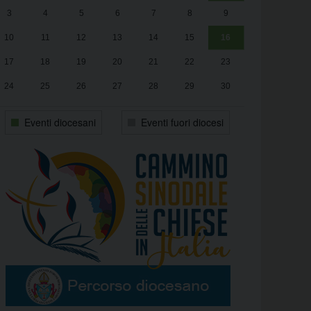
3
4
5
6
7
8
9
alle
Luca Santini
13:00
10
11
12
13
14
15
16
17
18
19
20
21
22
23
24
25
26
27
28
29
30
31
1
2
3
4
5
6
Eventi diocesani
Eventi fuori diocesi