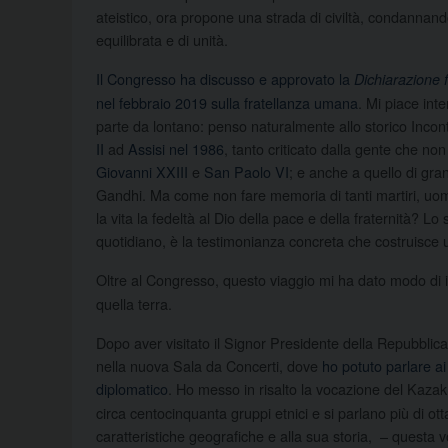
ateistico, ora propone una strada di civiltà, condanna
equilibrata e di unità.
Il Congresso ha discusso e approvato la
Dichiarazione f
nel febbraio 2019 sulla fratellanza umana
. Mi piace in
parte da lontano: penso naturalmente allo storico Incon
II
ad
Assisi nel 1986
, tanto criticato dalla gente che n
Giovanni XXIII
e
San Paolo VI
; e anche a quello di gran
Gandhi. Ma come non fare memoria di tanti martiri, uom
la vita la fedeltà al Dio della pace e della fraternità? 
quotidiano, è la testimonianza concreta che costruisce u
Oltre al Congresso, questo viaggio mi ha dato modo di 
quella terra.
Dopo aver visitato il Signor Presidente della Repubblica
nella nuova Sala da Concerti, dove
ho potuto parlare ai
diplomatico
. Ho messo in risalto la vocazione del Kaz
circa centocinquanta gruppi etnici e si parlano più di o
caratteristiche geografiche e alla sua storia, – questa v