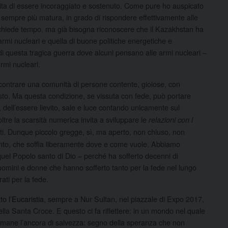
ta di essere incoraggiato e sostenuto. Come pure ho auspicato
sempre più matura, in grado di rispondere effettivamente alle
richiede tempo, ma già bisogna riconoscere che il Kazakhstan ha
 armi nucleari e quella di buone politiche energetiche e
i questa tragica guerra dove alcuni pensano alle armi nucleari –
armi nucleari.
incontrare una comunità di persone contente, gioiose, con
asto. Ma questa condizione, se vissuta con fede, può portare
, dell’essere lievito, sale e luce contando unicamente sul
tre la scarsità numerica invita a sviluppare le
relazioni con i
utti. Dunque piccolo gregge, sì, ma aperto, non chiuso, non
 Santo, che soffia liberamente dove e come vuole. Abbiamo
di quel Popolo santo di Dio – perché ha sofferto decenni di
– uomini e donne che hanno sofferto tanto per la fede nel lungo
ati per la fede.
o l’Eucaristia
, sempre a Nur Sultan, nel piazzale di Expo 2017,
ella Santa Croce. E questo ci fa riflettere: in un mondo nel quale
 rimane l’ancora di salvezza: segno della speranza che non