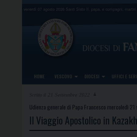
Skip
venerdì 07 agosto 2026
Santi Sisto II, papa, e compagni, martiri
to
content
HOME
VESCOVO
DIOCESI
UFFICI E SERV
21 Settembre 2022
Udienza generale di Papa Francesco mercoledì 2
Il Viaggio Apostolico in Kazak