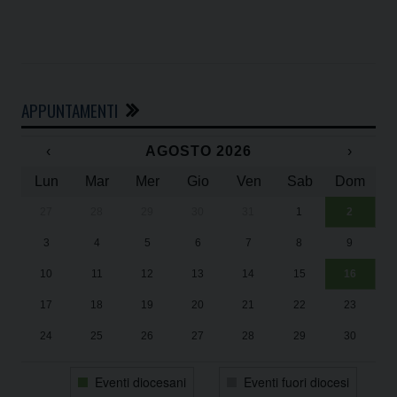
APPUNTAMENTI
‹
AGOSTO 2026
›
Lun
Mar
Mer
Gio
Ven
Sab
Dom
27
28
29
30
31
1
2
Un
25
3
4
5
6
7
8
9
1
Sa
10
11
12
13
14
15
16
17
18
19
20
21
22
23
24
25
26
27
28
29
30
31
1
2
3
4
5
6
Eventi diocesani
Eventi fuori diocesi