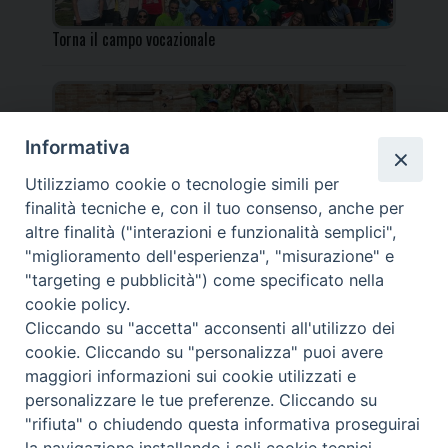
Torna il campo vocazionale
Informativa
Utilizziamo cookie o tecnologie simili per
Torna il Campo Missionario Diocesano
finalità tecniche e, con il tuo consenso, anche per
altre finalità ("interazioni e funzionalità semplici",
"miglioramento dell'esperienza", "misurazione" e
"targeting e pubblicità") come specificato nella
cookie policy.
_____________________________________________________
Cliccando su "accetta" acconsenti all'utilizzo dei
_____________________________
cookie. Cliccando su "personalizza" puoi avere
DIOCESI DI FANO FOSSOMBRONE CAGLI PERGOLA | Via Roma,
maggiori informazioni sui cookie utilizzati e
118 - 61032 FANO (PU) |
personalizzare le tue preferenze. Cliccando su
Tel. 0721 803737 o 826044 | Cod. Fiscale 90003900413
"rifiuta" o chiudendo questa informativa proseguirai
Note legali
|
Privacy