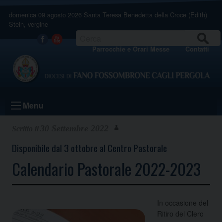
Skip
domenica 09 agosto 2026
Santa Teresa Benedetta della Croce (Edith)
to
Stein, vergine
content
CERCA
Facebook
Youtube
Parrocchie e Orari Messe
Contatti
Menu
30 Settembre 2022
Disponibile dal 3 ottobre al Centro Pastorale
Calendario Pastorale 2022-2023
In occasione del
Ritiro del Clero