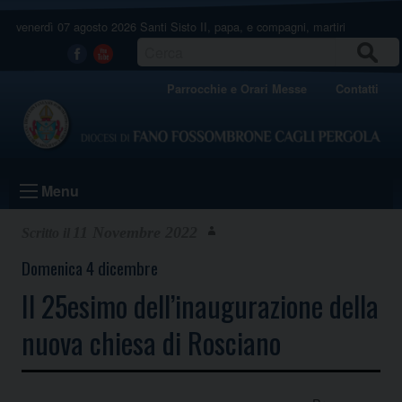
Skip
venerdì 07 agosto 2026
Santi Sisto II, papa, e compagni, martiri
to
content
CERCA
Facebook
Youtube
Parrocchie e Orari Messe
Contatti
Menu
11 Novembre 2022
Domenica 4 dicembre
Il 25esimo dell’inaugurazione della
nuova chiesa di Rosciano