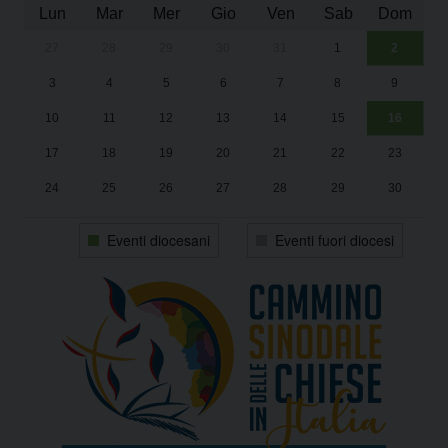
Lun
Mar
Mer
Gio
Ven
Sab
Dom
27
28
29
30
31
1
2
Un
25
3
4
5
6
7
8
9
1
Sa
10
11
12
13
14
15
16
17
18
19
20
21
22
23
24
25
26
27
28
29
30
31
1
2
3
4
5
6
Eventi diocesani
Eventi fuori diocesi