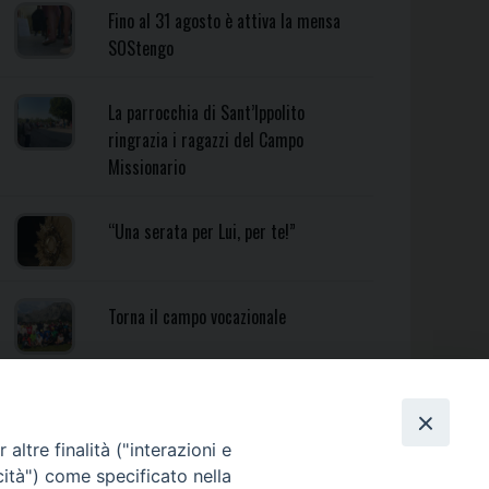
Fino al 31 agosto è attiva la mensa
SOStengo
La parrocchia di Sant’Ippolito
ringrazia i ragazzi del Campo
Missionario
“Una serata per Lui, per te!”
Torna il campo vocazionale
Torna il Campo Missionario
Diocesano
altre finalità ("interazioni e
cità") come specificato nella