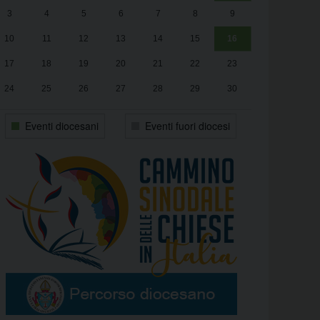
3
4
5
6
7
8
9
alle
Luca Santini
13:00
10
11
12
13
14
15
16
17
18
19
20
21
22
23
24
25
26
27
28
29
30
31
1
2
3
4
5
6
Eventi diocesani
Eventi fuori diocesi