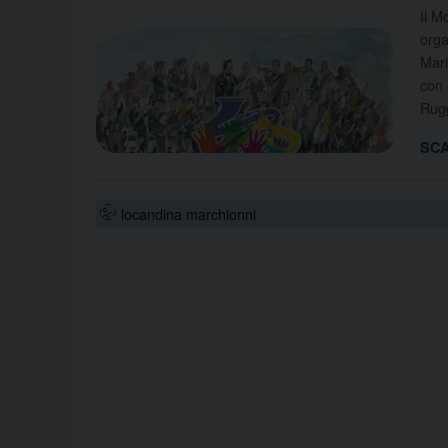
Il M
orga
Mari
con 
Rugg
SCA
locandina marchionni