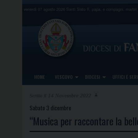
Skip
venerdì 07 agosto 2026
Santi Sisto II, papa, e compagni, martiri
to
content
HOME
VESCOVO
DIOCESI
UFFICI E SERV
14 Novembre 2022
Sabato 3 dicembre
“Musica per raccontare la belle