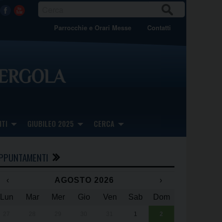
CER
Facebook
Youtube
CA
Parrocchie e Orari Messe
Contatti
TI
GIUBILEO 2025
CERCA
PPUNTAMENTI
‹
AGOSTO 2026
›
Lun
Mar
Mer
Gio
Ven
Sab
Dom
x
x
27
28
29
30
31
1
2
Una giornata 
25° anniversa