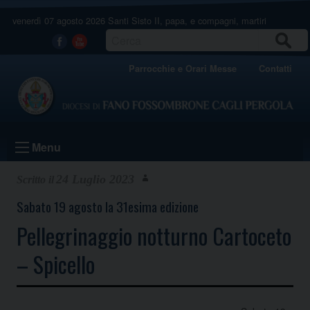
Skip
venerdì 07 agosto 2026
Santi Sisto II, papa, e compagni, martiri
to
content
CERCA
Facebook
Youtube
Parrocchie e Orari Messe
Contatti
Menu
24 Luglio 2023
Sabato 19 agosto la 31esima edizione
Pellegrinaggio notturno Cartoceto
– Spicello