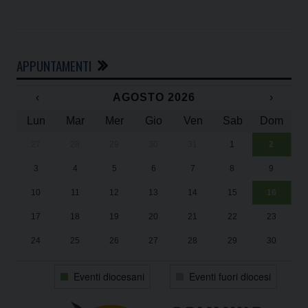
APPUNTAMENTI
‹
AGOSTO 2026
›
Lun
Mar
Mer
Gio
Ven
Sab
Dom
27
28
29
30
31
1
2
Un
25
3
4
5
6
7
8
9
1
Sa
10
11
12
13
14
15
16
17
18
19
20
21
22
23
24
25
26
27
28
29
30
31
1
2
3
4
5
6
Eventi diocesani
Eventi fuori diocesi