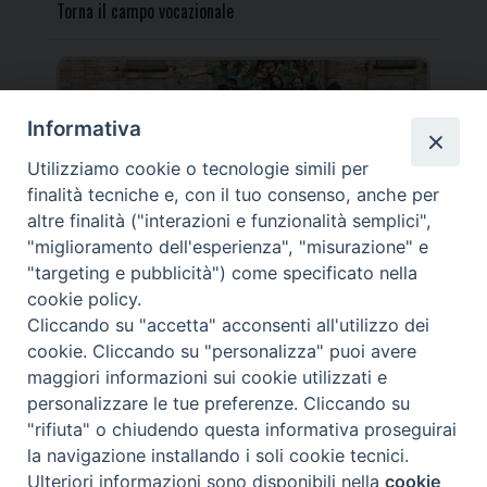
Torna il campo vocazionale
Informativa
Utilizziamo cookie o tecnologie simili per
Torna il Campo Missionario Diocesano
finalità tecniche e, con il tuo consenso, anche per
altre finalità ("interazioni e funzionalità semplici",
"miglioramento dell'esperienza", "misurazione" e
"targeting e pubblicità") come specificato nella
cookie policy.
_____________________________________________________
Cliccando su "accetta" acconsenti all'utilizzo dei
_____________________________
cookie. Cliccando su "personalizza" puoi avere
DIOCESI DI FANO FOSSOMBRONE CAGLI PERGOLA | Via Roma,
maggiori informazioni sui cookie utilizzati e
118 - 61032 FANO (PU) |
personalizzare le tue preferenze. Cliccando su
Tel. 0721 803737 o 826044 | Cod. Fiscale 90003900413
"rifiuta" o chiudendo questa informativa proseguirai
Note legali
|
Privacy
la navigazione installando i soli cookie tecnici.
© TUTTI I DIRITTI RISERVATI
Ulteriori informazioni sono disponibili nella
cookie