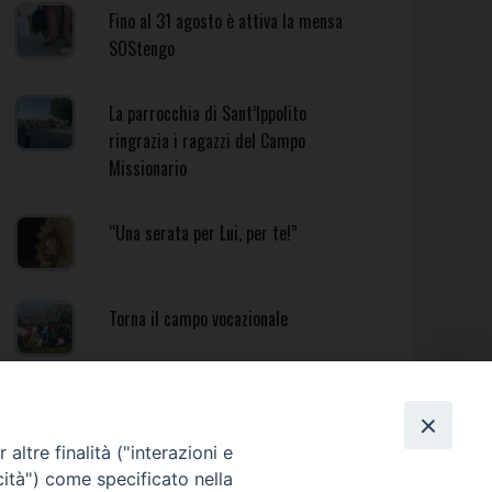
Fino al 31 agosto è attiva la mensa
SOStengo
La parrocchia di Sant’Ippolito
ringrazia i ragazzi del Campo
Missionario
“Una serata per Lui, per te!”
Torna il campo vocazionale
Torna il Campo Missionario
Diocesano
altre finalità ("interazioni e
cità") come specificato nella