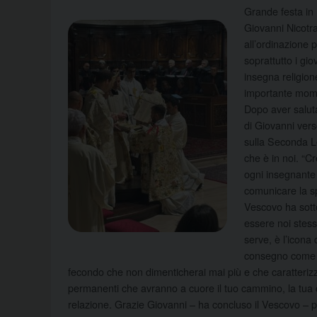
Grande festa in 
Giovanni Nicotra
all’ordinazione 
soprattutto i gio
insegna religion
importante momen
Dopo aver saluta
di Giovanni vers
sulla Seconda L
che è in noi. “C
ogni insegnante 
comunicare la sp
Vescovo ha sotto
essere noi stessi
serve, è l’icona
consegno come c
fecondo che non dimenticherai mai più e che caratterizze
permanenti che avranno a cuore il tuo cammino, la tua cr
relazione. Grazie Giovanni – ha concluso il Vescovo – p