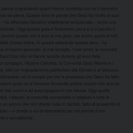
la parola ringraziando quanti hanno condiviso con lui il cammino
ioia sia piena. Queste sono le parole che Gesù ha rivolto ai suoi
tito – ha affermato Giovanni visibilmente emozionato – come una
zionale. Oggi questa gioia è finalmente piena e lo è perché il
perché questa non è solo la mia gioia, ma anche quella di tutti
e della Chiesa intera. In questa cattedrale questa sera – ha
he mi hanno generato, la mia famiglia, i miei amici, le comunità
Sant’Orso che mi hanno accolto durante gli anni della
ei compagni, l’Azione Cattolica, la Comunità Gesù Risorto e i
i, fatto un ringraziamento particolare alla Diocesi e al Vescovo.
. Attraverso voi si compie per me la promessa che Gesù ha fatto
pensiero grato va al Vescovo Armando poiché proprio otto anni fa
nel mio cuore e ad accompagnarmi con fiducia. Oggi quella
oti, i diaconi, le comunità monastiche e religiose e tutte le
 un amore che non chiede nulla in cambio, fatto di prossimità di
cluso – e chiedo a voi di intercedere per me perché il mio
nto e accoglienza”.