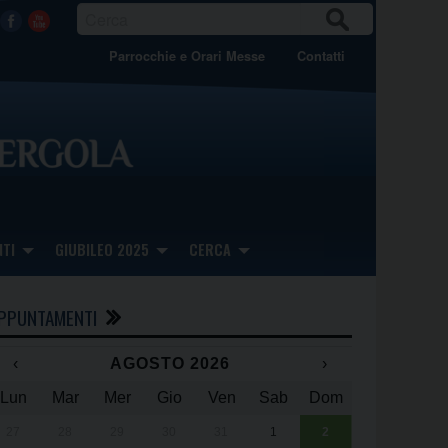
CER
Facebook
Youtube
CA
Parrocchie e Orari Messe
Contatti
TI
GIUBILEO 2025
CERCA
PPUNTAMENTI
‹
AGOSTO 2026
›
Lun
Mar
Mer
Gio
Ven
Sab
Dom
x
x
27
28
29
30
31
1
2
Una giornata 
25° anniversa