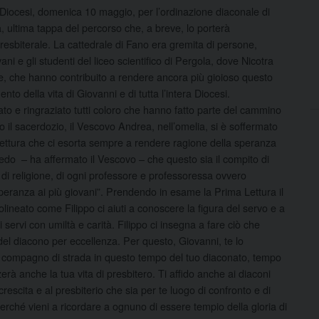
Diocesi, domenica 10 maggio, per l’ordinazione diaconale di
, ultima tappa del percorso che, a breve, lo porterà
presbiterale. La cattedrale di Fano era gremita di persone,
vani e gli studenti del liceo scientifico di Pergola, dove Nicotra
e, che hanno contribuito a rendere ancora più gioioso questo
to della vita di Giovanni e di tutta l’intera Diocesi.
to e ringraziato tutti coloro che hanno fatto parte del cammino
o il sacerdozio, il Vescovo Andrea, nell’omelia, si è soffermato
ettura che ci esorta sempre a rendere ragione della speranza
redo – ha affermato il Vescovo – che questo sia il compito di
di religione, di ogni professore e professoressa ovvero
eranza ai più giovani”. Prendendo in esame la Prima Lettura il
lineato come Filippo ci aiuti a conoscere la figura del servo e a
 servi con umiltà e carità. Filippo ci insegna a fare ciò che
 del diacono per eccellenza. Per questo, Giovanni, te lo
ompagno di strada in questo tempo del tuo diaconato, tempo
rà anche la tua vita di presbitero. Ti affido anche ai diaconi
escita e al presbiterio che sia per te luogo di confronto e di
erché vieni a ricordare a ognuno di essere tempio della gloria di