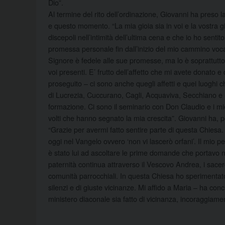
Dio”.
Al termine del rito dell’ordinazione, Giovanni ha preso 
e questo momento. “La mia gioia sia in voi e la vostra g
discepoli nell’intimità dell’ultima cena e che io ho sen
promessa personale fin dall’inizio del mio cammino voca
Signore è fedele alle sue promesse, ma lo è soprattutto 
voi presenti. E’ frutto dell’affetto che mi avete donato 
proseguito – ci sono anche quegli affetti e quei luoghi c
di Lucrezia, Cuccurano, Cagli, Acquaviva, Secchiano e 
formazione. Ci sono il seminario con Don Claudio e i mi
volti che hanno segnato la mia crescita”. Giovanni ha, po
“Grazie per avermi fatto sentire parte di questa Chiesa
oggi nel Vangelo ovvero ‘non vi lascerò orfani’. Il mio 
è stato lui ad ascoltare le prime domande che portavo 
paternità continua attraverso il Vescovo Andrea, i sacerd
comunità parrocchiali. In questa Chiesa ho sperimentato
silenzi e di giuste vicinanze. Mi affido a Maria – ha con
ministero diaconale sia fatto di vicinanza, incoraggiame