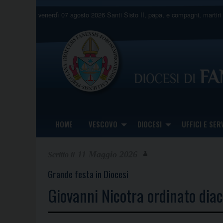
Skip
venerdì 07 agosto 2026
Santi Sisto II, papa, e compagni, martiri
to
content
HOME
VESCOVO
DIOCESI
UFFICI E SERV
11 Maggio 2026
Grande festa in Diocesi
Giovanni Nicotra ordinato dia