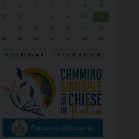
3
4
5
6
7
8
9
alle
Luca Santini
13:00
10
11
12
13
14
15
16
17
18
19
20
21
22
23
24
25
26
27
28
29
30
31
1
2
3
4
5
6
Eventi diocesani
Eventi fuori diocesi