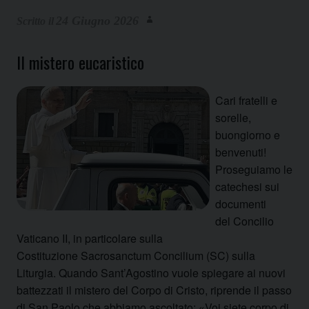
24 Giugno 2026
Il mistero eucaristico
Cari fratelli e
sorelle,
buongiorno e
benvenuti!
Proseguiamo le
catechesi sui
documenti
del Concilio
Vaticano II, in particolare sulla
Costituzione Sacrosanctum Concilium (SC) sulla
Liturgia. Quando Sant’Agostino vuole spiegare ai nuovi
battezzati il mistero del Corpo di Cristo, riprende il passo
di San Paolo che abbiamo ascoltato: «Voi siete corpo di