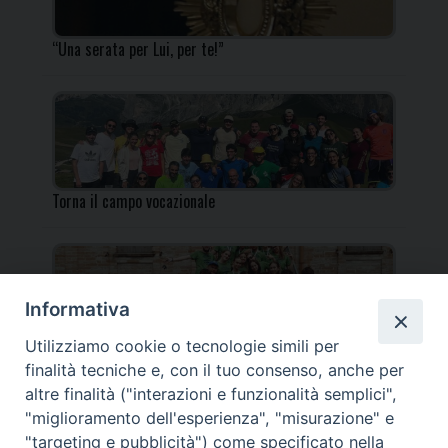
“Una serata per Lui, per te!”
Torna il campo vocazionale
Informativa
Utilizziamo cookie o tecnologie simili per
Torna il Campo Missionario Diocesano
finalità tecniche e, con il tuo consenso, anche per
altre finalità ("interazioni e funzionalità semplici",
"miglioramento dell'esperienza", "misurazione" e
"targeting e pubblicità") come specificato nella