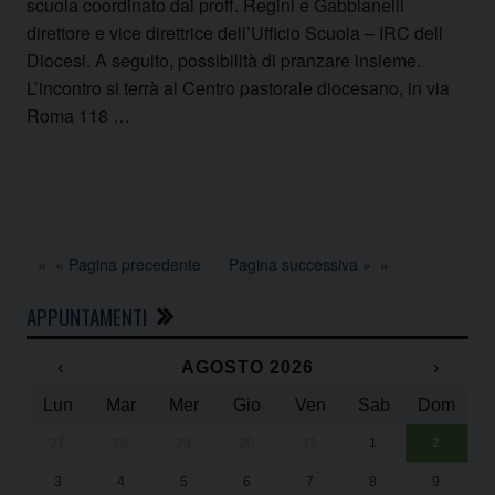
scuola coordinato dai proff. Regini e Gabbianelli
direttore e vice direttrice dell’Ufficio Scuola – IRC dell
Diocesi. A seguito, possibilità di pranzare insieme.
L’incontro si terrà al Centro pastorale diocesano, in via
Roma 118 …
« Pagina precedente
Pagina successiva »
APPUNTAMENTI
‹
AGOSTO 2026
›
Lun
Mar
Mer
Gio
Ven
Sab
Dom
27
28
29
30
31
1
2
Un
25
3
4
5
6
7
8
9
1
Sa