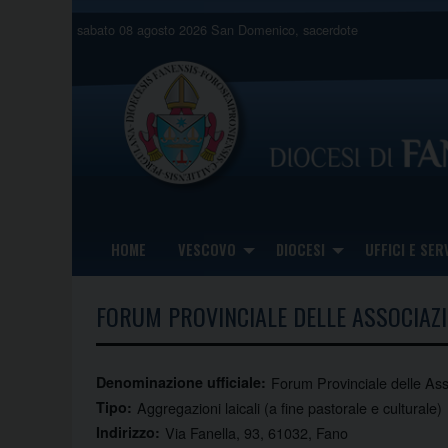
Skip
sabato 08 agosto 2026
San Domenico, sacerdote
to
content
HOME
VESCOVO
DIOCESI
UFFICI E SERV
FORUM PROVINCIALE DELLE ASSOCIAZI
Denominazione ufficiale:
Forum Provinciale delle Asso
Tipo:
Aggregazioni laicali (a fine pastorale e culturale)
Indirizzo:
Via Fanella, 93, 61032, Fano