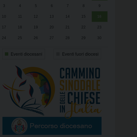
3
4
5
6
7
8
9
alle
Luca Santini
13:00
10
11
12
13
14
15
16
17
18
19
20
21
22
23
24
25
26
27
28
29
30
31
1
2
3
4
5
6
Eventi diocesani
Eventi fuori diocesi