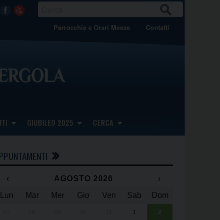
CER
Facebook
Youtube
CA
Parrocchie e Orari Messe
Contatti
TI
GIUBILEO 2025
CERCA
PPUNTAMENTI
‹
AGOSTO 2026
›
Lun
Mar
Mer
Gio
Ven
Sab
Dom
x
x
27
28
29
30
31
1
2
Una giornata 
25° anniversa