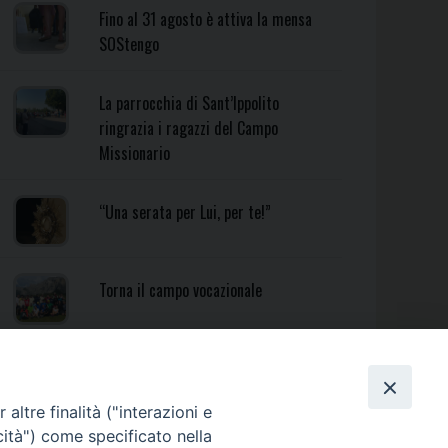
Fino al 31 agosto è attiva la mensa
SOStengo
La parrocchia di Sant’Ippolito
ringrazia i ragazzi del Campo
Missionario
“Una serata per Lui, per te!”
Torna il campo vocazionale
Torna il Campo Missionario
Diocesano
altre finalità ("interazioni e
cità") come specificato nella