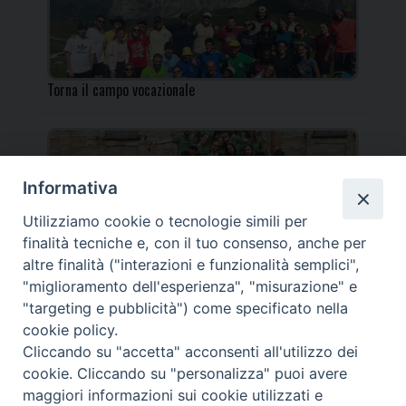
Torna il campo vocazionale
Informativa
Utilizziamo cookie o tecnologie simili per
Torna il Campo Missionario Diocesano
finalità tecniche e, con il tuo consenso, anche per
altre finalità ("interazioni e funzionalità semplici",
"miglioramento dell'esperienza", "misurazione" e
"targeting e pubblicità") come specificato nella
cookie policy.
_____________________________________________________
Cliccando su "accetta" acconsenti all'utilizzo dei
_____________________________
cookie. Cliccando su "personalizza" puoi avere
DIOCESI DI FANO FOSSOMBRONE CAGLI PERGOLA | Via Roma,
maggiori informazioni sui cookie utilizzati e
118 - 61032 FANO (PU) |