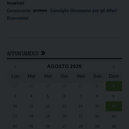
Incarichi
Componente
presso
Consiglio Diocesano per gli Affari
Economici
APPUNTAMENTI
‹
AGOSTO 2026
›
Lun
Mar
Mer
Gio
Ven
Sab
Dom
27
28
29
30
31
1
2
Un
25
3
4
5
6
7
8
9
1
Sa
10
11
12
13
14
15
16
17
18
19
20
21
22
23
24
25
26
27
28
29
30