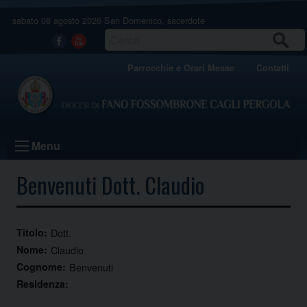
Skip
sabato 08 agosto 2026
San Domenico, sacerdote
to
content
CERCA
Facebook
Youtube
Parrocchie e Orari Messe
Contatti
Menu
Benvenuti Dott. Claudio
Titolo:
Dott.
Nome:
Claudio
Cognome:
Benvenuti
Residenza: