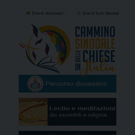
31
1
2
3
4
5
6
Eventi diocesani
Eventi fuori diocesi