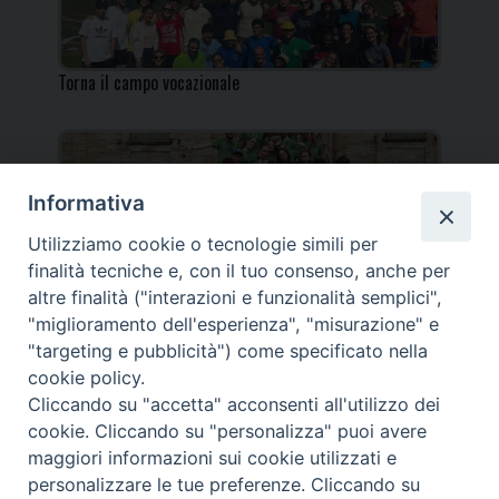
Torna il campo vocazionale
Informativa
Utilizziamo cookie o tecnologie simili per
Torna il Campo Missionario Diocesano
finalità tecniche e, con il tuo consenso, anche per
altre finalità ("interazioni e funzionalità semplici",
"miglioramento dell'esperienza", "misurazione" e
"targeting e pubblicità") come specificato nella
cookie policy.
_____________________________________________________
Cliccando su "accetta" acconsenti all'utilizzo dei
_____________________________
cookie. Cliccando su "personalizza" puoi avere
DIOCESI DI FANO FOSSOMBRONE CAGLI PERGOLA | Via Roma,
maggiori informazioni sui cookie utilizzati e
118 - 61032 FANO (PU) |
personalizzare le tue preferenze. Cliccando su
Tel. 0721 803737 o 826044 | Cod. Fiscale 90003900413