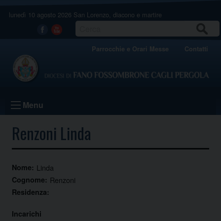
Skip
lunedì 10 agosto 2026
San Lorenzo, diacono e martire
to
content
CERCA
Facebook
Youtube
Parrocchie e Orari Messe
Contatti
Menu
Renzoni Linda
Nome:
Linda
Cognome:
Renzoni
Residenza:
Incarichi