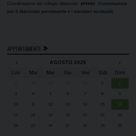
Coordinazione del collegio diaconale
presso
Commissione
per il diaconato permanente e i ministeri ecclesiali
APPUNTAMENTI
‹
AGOSTO 2026
›
Lun
Mar
Mer
Gio
Ven
Sab
Dom
27
28
29
30
31
1
2
Un
25
3
4
5
6
7
8
9
1
Sa
10
11
12
13
14
15
16
17
18
19
20
21
22
23
24
25
26
27
28
29
30