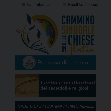
31
1
2
3
4
5
6
Eventi diocesani
Eventi fuori diocesi