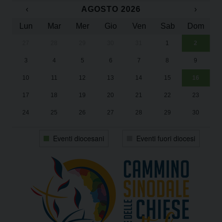
t
‹
AGOSTO 2026
›
N
Lun
Mar
Mer
Gio
Ven
Sab
Dom
a
v
27
28
29
30
31
1
2
Un
25
i
3
4
5
6
7
8
9
1
Sa
g
10
11
12
13
14
15
16
a
t
17
18
19
20
21
22
23
i
24
25
26
27
28
29
30
o
31
1
2
3
4
5
6
n
Eventi diocesani
Eventi fuori diocesi