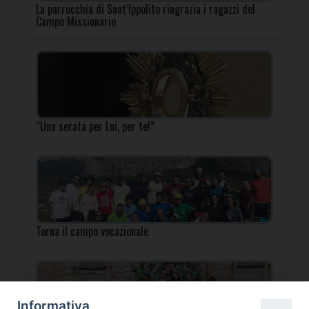
La parrocchia di Sant’Ippolito ringrazia i ragazzi del
Campo Missionario
“Una serata per Lui, per te!”
Torna il campo vocazionale
Informativa