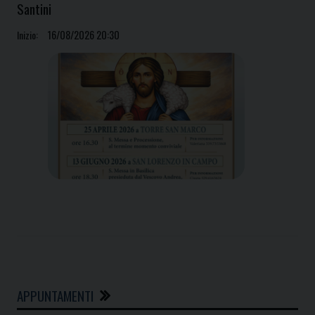
Santini
Inizio:
16/08/2026 20:30
P
o
APPUNTAMENTI
s