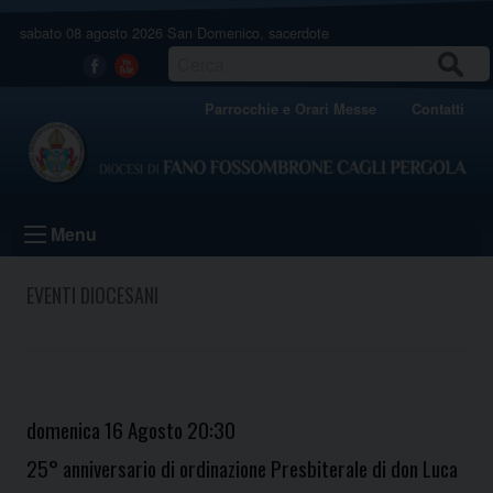
Skip
sabato 08 agosto 2026
San Domenico, sacerdote
to
content
CERCA
Facebook
Youtube
Parrocchie e Orari Messe
Contatti
Menu
EVENTI DIOCESANI
domenica
16
Agosto
20:30
25° anniversario di ordinazione Presbiterale di don Luca