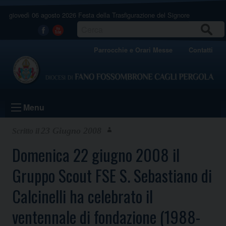
Skip
giovedì 06 agosto 2026
Festa della Trasfigurazione del Signore
to
content
CERCA
Facebook
Youtube
Parrocchie e Orari Messe
Contatti
Menu
23 Giugno 2008
Domenica 22 giugno 2008 il
Gruppo Scout FSE S. Sebastiano di
Calcinelli ha celebrato il
ventennale di fondazione (1988-