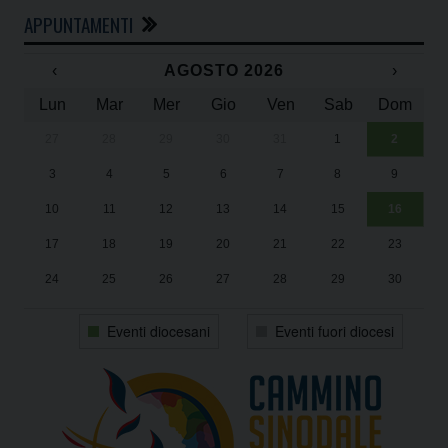
APPUNTAMENTI
‹
AGOSTO 2026
›
Lun
Mar
Mer
Gio
Ven
Sab
Dom
27
28
29
30
31
1
2
Un
25
3
4
5
6
7
8
9
1
Sa
10
11
12
13
14
15
16
17
18
19
20
21
22
23
24
25
26
27
28
29
30
31
1
2
3
4
5
6
Eventi diocesani
Eventi fuori diocesi