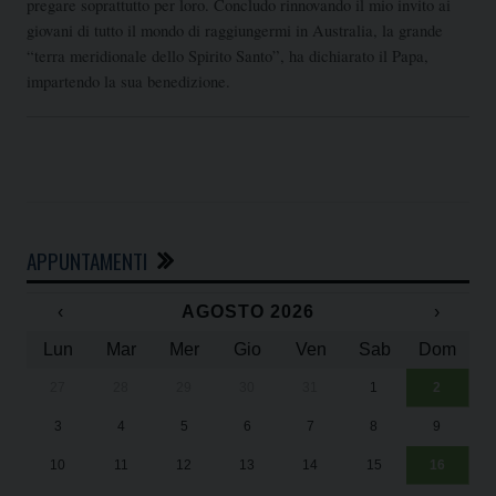
pregare soprattutto per loro. Concludo rinnovando il mio invito ai
giovani di tutto il mondo di raggiungermi in Australia, la grande
“terra meridionale dello Spirito Santo”, ha dichiarato il Papa,
impartendo la sua benedizione.
APPUNTAMENTI
‹
AGOSTO 2026
›
Lun
Mar
Mer
Gio
Ven
Sab
Dom
27
28
29
30
31
1
2
Un
25
3
4
5
6
7
8
9
1
Sa
10
11
12
13
14
15
16