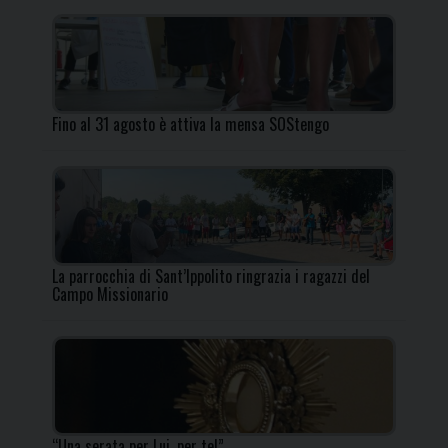
Fino al 31 agosto è attiva la mensa SOStengo
La parrocchia di Sant’Ippolito ringrazia i ragazzi del
Campo Missionario
“Una serata per Lui, per te!”