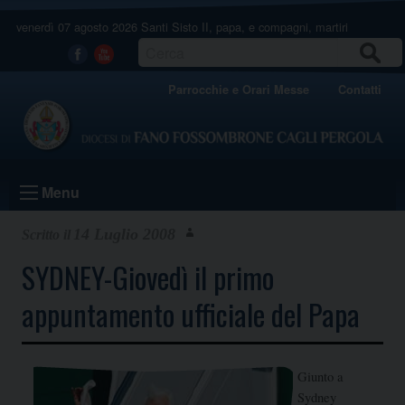
Skip
venerdì 07 agosto 2026
Santi Sisto II, papa, e compagni, martiri
to
content
CERCA
Facebook
Youtube
Parrocchie e Orari Messe
Contatti
Menu
14 Luglio 2008
SYDNEY-Giovedì il primo
appuntamento ufficiale del Papa
Giunto a
Sydney