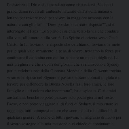
l’esistenza di Dio e si domandano come rispondervi. Vedono i
grandi danni recati all’ambiente naturale dall’avidità umana e
lottano per trovare modi per vivere in maggiore armonia con la
natura e con gli altri”.
“Dove possiamo cercare risposte?”, si è
interrogato il Papa “Lo Spirito ci orienta verso la via che conduce
alla vita, all’amore e alla verità. Lo Spirito ci orienta verso Gesù
Cristo. In lui troviamo le risposte che cerchiamo, troviamo le mete
per le quali vale veramente la pena di vivere, troviamo la forza per
continuare il cammino con cui far nascere un mondo migliore. La
mia preghiera è che i cuori dei giovani che si riuniscono a Sydney
per la celebrazione della Giornata Mondiale della Gioventù trovino
veramente riposo nel Signore e possano essere colmati di gioia e di
fervore per diffondere
la Buona Novella fra i loro amici, le loro
famiglie e tutti coloro che incontrano”, ha auspicato. Cari amici
australiani, benché io potrò passare solo pochi giorni nel vostro
Paese, e non potrò viaggiare al di fuori di Sydney, il mio cuore vi
raggiunge tutti, compresi coloro che sono malati o in difficoltà di
qualsiasi genere. A nome di tutti i giovani, vi ringrazio di nuovo per
il vostro sostegno alla mia missione e vi chiedo di continuare a