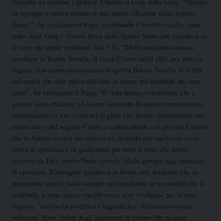
famiglie ad ospitare i giovani. Citando il tema della Gmg, “Quanto
ha bisogno il nostro mondo di una nuova effusione dello Spirito
Santo!”, ha esclamato il Papa, ricordando il versetto scelto come
tema della Gmg (“Avrete forza dallo Spirito Santo che scenderà su
di voi e mi sarete testimoni Atti 1:8).
“Molti non hanno ancora
ascoltato
la Buona Novella di Gesù Cristo; molti altri, per diverse
ragioni, non hanno riconosciuto in questa Buona Novella la verità
salvatrice che sola può soddisfare le attese più profonde dei loro
cuori”, ha proseguito il Papa. “E’ mia ferma convinzione che i
giovani sono chiamati ad essere strumenti di questo rinnovamento,
comunicando ai loro coetanei la gioia che hanno sperimentato nel
conoscere e nel seguire Cristo, e condividendo con gli altri l’amore
che lo Spirito riversa nei loro cuori, in modo che anch’essi siano
colmi di speranza e di gratitudine per tutto il bene che hanno
ricevuto da Dio, nostro Padre celeste. Molti giovani oggi mancano
di speranza. Rimangono perplessi di fronte alle domande che si
presentano loro in modo sempre più incalzante in un mondo che li
confonde, e sono spesso incerti verso dove rivolgersi per trovare
risposte. Vedono la povertà e l’ingiustizia e desiderano trovare
soluzioni. Sono sfidati dagli argomenti di coloro che negano