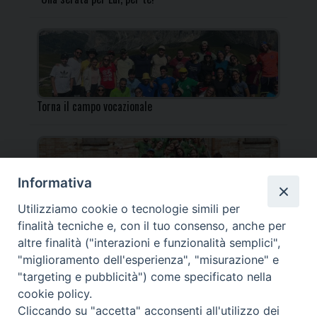
Torna il campo vocazionale
Informativa
Utilizziamo cookie o tecnologie simili per
Torna il Campo Missionario Diocesano
finalità tecniche e, con il tuo consenso, anche per
altre finalità ("interazioni e funzionalità semplici",
"miglioramento dell'esperienza", "misurazione" e
"targeting e pubblicità") come specificato nella
cookie policy.
_____________________________________________________
Cliccando su "accetta" acconsenti all'utilizzo dei