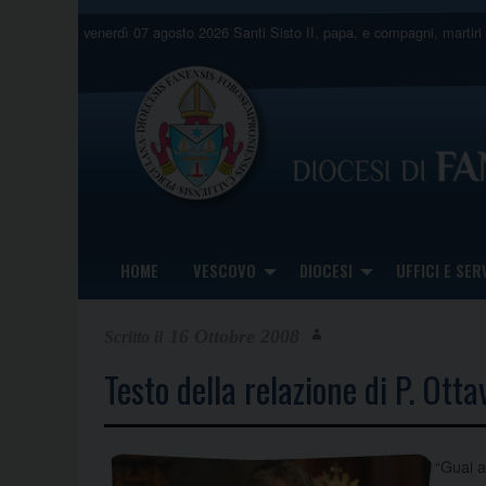
Skip
venerdì 07 agosto 2026
Santi Sisto II, papa, e compagni, martiri
to
content
HOME
VESCOVO
DIOCESI
UFFICI E SERV
16 Ottobre 2008
Testo della relazione di P. Otta
“Guai a