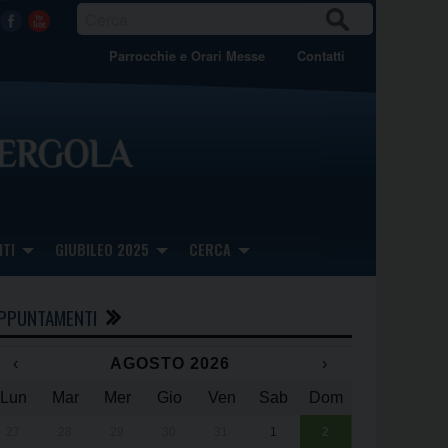
CER
Facebook
Youtube
CA
Parrocchie e Orari Messe
Contatti
TI
GIUBILEO 2025
CERCA
PPUNTAMENTI
‹
AGOSTO 2026
›
Lun
Mar
Mer
Gio
Ven
Sab
Dom
x
x
27
28
29
30
31
1
2
Una giornata 
25° anniversa