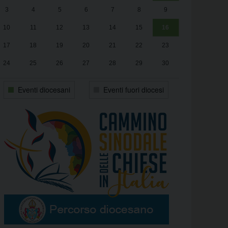
3
4
5
6
7
8
9
alle
Luca Santini
13:00
10
11
12
13
14
15
16
17
18
19
20
21
22
23
24
25
26
27
28
29
30
31
1
2
3
4
5
6
Eventi diocesani
Eventi fuori diocesi