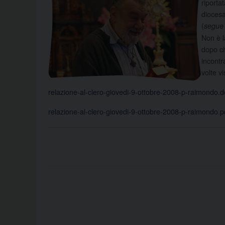
riporta
diocesa
(
segue i
Non è l
dopo ch
incontr
volte v
relazione-al-clero-giovedi-9-ottobre-2008-p-raimondo.d
relazione-al-clero-giovedi-9-ottobre-2008-p-raimondo.p