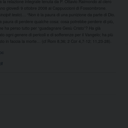
ta la relazione integrale tenuta da P. Ottavio Raimondo al clero
no giovedì 9 ottobre 2008 ai Cappuccioni di Fossombrone.
)…
“Non è la paura di una punizione da parte di Dio.
ncipit testo
a paura di perdere qualche cosa: cosa potrebbe perdere di più,
e ha perso tutto per “guadagnare Gesù Cristo”? Ha già
ato ogni genere di pericoli e di sofferenze per il Vangelo; ha più
isto in faccia la morte… (cf Rom 8,36; 2 Cor 4,7-12; 11,23-28).
oc
df