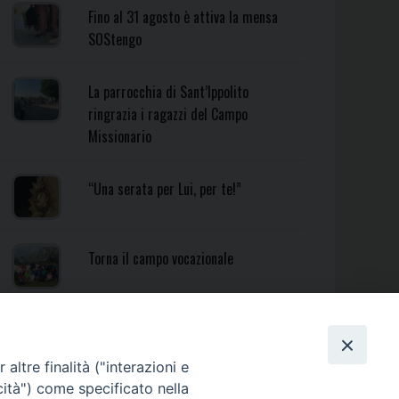
Fino al 31 agosto è attiva la mensa
SOStengo
La parrocchia di Sant’Ippolito
ringrazia i ragazzi del Campo
Missionario
“Una serata per Lui, per te!”
Torna il campo vocazionale
Torna il Campo Missionario
Diocesano
altre finalità ("interazioni e
cità") come specificato nella