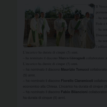
Il Vesc
permane
– ha no
Fede e 
– ha no
Diocesa
– ha no
l’ediliz
L’incarico ha durata di cinque (5) anni.
Marco Giovagnoli
– ha nominato il diacono
collaboratore n
L’incarico ha durata di cinque (5) anni.
– ha nominato il diacono
collaborato
Maurizio Tonucci
(5) anni.
– ha nominato il diacono
collabor
Fiorello Ciaramicoli
economico alla Chiesa. L’incarico ha durata di cinque (5
– ha nominato il diacono
collaboratore
Fabio Bilancioni
ha durata di cinque (5) anni.