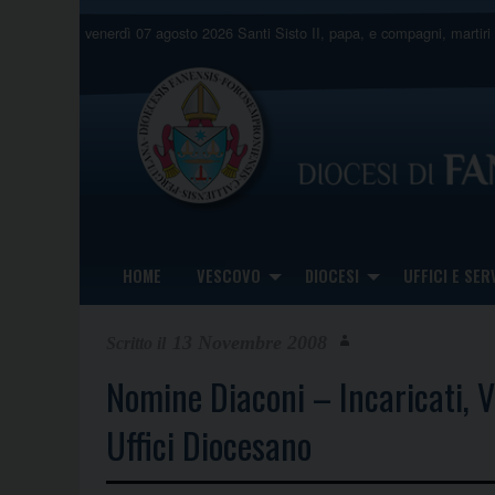
Skip
venerdì 07 agosto 2026
Santi Sisto II, papa, e compagni, martiri
to
content
HOME
VESCOVO
DIOCESI
UFFICI E SERV
13 Novembre 2008
Nomine Diaconi – Incaricati, Vi
Uffici Diocesano