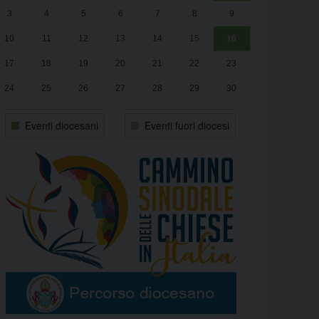
3
4
5
6
7
8
9
alle
Luca Santini
13:00
10
11
12
13
14
15
16
17
18
19
20
21
22
23
24
25
26
27
28
29
30
31
1
2
3
4
5
6
Eventi diocesani
Eventi fuori diocesi