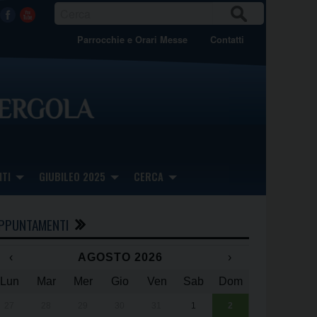
CER
Facebook
Youtube
CA
Parrocchie e Orari Messe
Contatti
TI
GIUBILEO 2025
CERCA
PPUNTAMENTI
‹
AGOSTO 2026
›
Lun
Mar
Mer
Gio
Ven
Sab
Dom
x
x
27
28
29
30
31
1
2
Una giornata 
25° anniversa