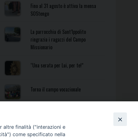
Fino al 31 agosto è attiva la mensa
SOStengo
La parrocchia di Sant’Ippolito
ringrazia i ragazzi del Campo
Missionario
“Una serata per Lui, per te!”
Torna il campo vocazionale
Torna il Campo Missionario
Diocesano
altre finalità ("interazioni e
cità") come specificato nella