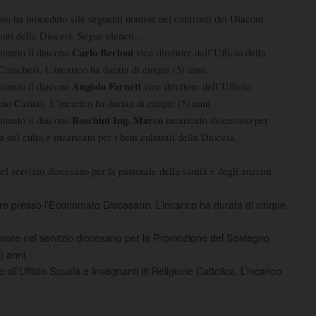
ovo ha proceduto alle seguenti nomine nei confronti dei Diaconi
nti della Diocesi. Segue elenco…
Carlo Berloni
minato il diacono
vice direttore dell’Ufficio della
Catechesi. L’incarico ha durata di cinque (5) anni.
Angiolo Farneti
minato il diacono
vice direttore dell’Ufficio
no Caritas. L’incarico ha durata di cinque (5) anni.
Boschini Ing. Marco
minato il diacono
incaricato diocesano per
ia del culto e incaricato per i beni culturali della Diocesi.
el servizio diocesano per la pastorale della sanità e degli anziani.
re presso l’Economato Diocesano. L’incarico ha durata di cinque
atore nel servizio diocesano per la Promozione del Sostegno
) anni.
 all’Ufficio Scuola e Insegnanti di Religione Cattolica. L’incarico