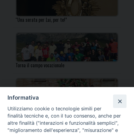
“Una serata per Lui, per te!”
Torna il campo vocazionale
Informativa
Utilizziamo cookie o tecnologie simili per
Torna il Campo Missionario Diocesano
finalità tecniche e, con il tuo consenso, anche per
altre finalità ("interazioni e funzionalità semplici",
"miglioramento dell'esperienza", "misurazione" e