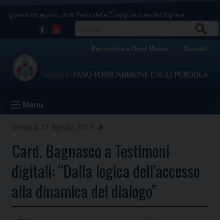
Skip
giovedì 06 agosto 2026
Festa della Trasfigurazione del Signore
to
content
CERCA
Facebook
Youtube
Parrocchie e Orari Messe
Contatti
Menu
23 Aprile 2010
Card. Bagnasco a Testimoni
digitali: “Dalla logica dell’accesso
alla dinamica del dialogo”