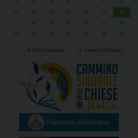
3
4
5
6
7
8
9
1
Sa
10
11
12
13
14
15
16
17
18
19
20
21
22
23
24
25
26
27
28
29
30
31
1
2
3
4
5
6
Eventi diocesani
Eventi fuori diocesi