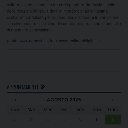
cultura – siete chiamati a far corrispondere l’intreccio stabile
delle relazioni dense, a dare al mondo digitale un’anima
cristiana”. La “sfida”, per la comunità cristiana, è in particolare
“riuscire a usare i social media come prefigurazione di uno stile
di maggiore condivisione”.
(fonte:
www.agensir.it
– foto: www.testimonidigitali.it)
APPUNTAMENTI
‹
AGOSTO 2026
›
Lun
Mar
Mer
Gio
Ven
Sab
Dom
27
28
29
30
31
1
2
Un
25