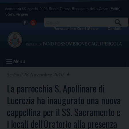
Skip
domenica 09 agosto 2026
Santa Teresa Benedetta della Croce (Edith)
to
Stein, vergine
content
CERCA
Facebook
Youtube
Parrocchie e Orari Messe
Contatti
Menu
28 Novembre 2010
La parrocchia S. Apollinare di
Lucrezia ha inaugurato una nuova
cappellina per il SS. Sacramento e
i locali dell'Oratorio alla presenza