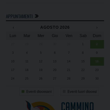
APPUNTAMENTI
‹
AGOSTO 2026
›
Lun
Mar
Mer
Gio
Ven
Sab
Dom
27
28
29
30
31
1
2
Un
25
3
4
5
6
7
8
9
1
Sa
10
11
12
13
14
15
16
17
18
19
20
21
22
23
24
25
26
27
28
29
30
31
1
2
3
4
5
6
Eventi diocesani
Eventi fuori diocesi