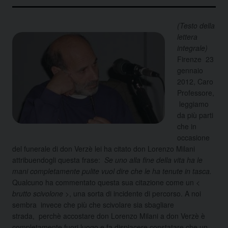
(Testo della
lettera
integrale)
Firenze 23
gennaio
2012, Caro
Professore,
leggiamo
da più parti
che in
occasione
del funerale di don Verzè lei ha citato don Lorenzo Milani
attribuendogli questa frase:
Se uno alla fine della vita ha le
mani completamente pulite vuol dire che le ha tenute in tasca.
Qualcuno ha commentato questa sua citazione come
un
<
brutto scivolone >
, una sorta di incidente di percorso. A noi
sembra invece che più che scivolare sia sbagliare
strada, perchè accostare don Lorenzo Milani a don Verzè è
completamente fuori luogo e fa dispiacere constatare che un