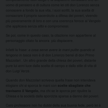
uomo di pensiero e di cultura come lei citi don Lorenzo senza
conoscere a fondo la sua vita, i suoi scritti, la sua scelta di
consacrare il proprio sacerdozio a difesa dei poveri, vivendo
più poveramente di loro e con una coerenza feroce al Vangelo
che applicava senza alibi e compromessi.
Se poi, come in questo caso, la citazione non appartiene al
personaggio citato fa ancora più dispiacere.
Infatti la frase:
a cosa serve avere le mani pulite quando si
tengono in tasca
non è di don Lorenzo bensì di don Primo
Mazzolari . Un altro grande della chiesa dei poveri, distante
pure lui anni luce dalla scelta di campo e dallo stile di vita di
don Luigi Verzè.
Quando don Mazzolari scriveva quella frase non intendeva
elogiare chi si sporca le mani con
scelte sbagliate che
travisano il Vangelo,
ma chi se le sporca per ripulire la
Chiesa e la società dalla sporcizia sparsa a danno dei poveri.
Caro professore non ho dubbi della sua buona fede, però lei è