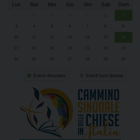
Lun
Mar
Mer
Gio
Ven
Sab
Dom
27
28
29
30
31
1
2
Un
25
3
4
5
6
7
8
9
1
Sa
10
11
12
13
14
15
16
17
18
19
20
21
22
23
24
25
26
27
28
29
30
31
1
2
3
4
5
6
Eventi diocesani
Eventi fuori diocesi