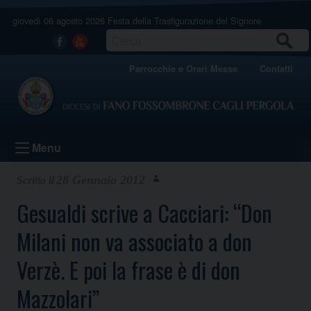
Skip
giovedì 06 agosto 2026
Festa della Trasfigurazione del Signore
to
content
CERCA
Facebook
Youtube
Parrocchie e Orari Messe
Contatti
Menu
28 Gennaio 2012
Gesualdi scrive a Cacciari: “Don
Milani non va associato a don
Verzè. E poi la frase è di don
Mazzolari”