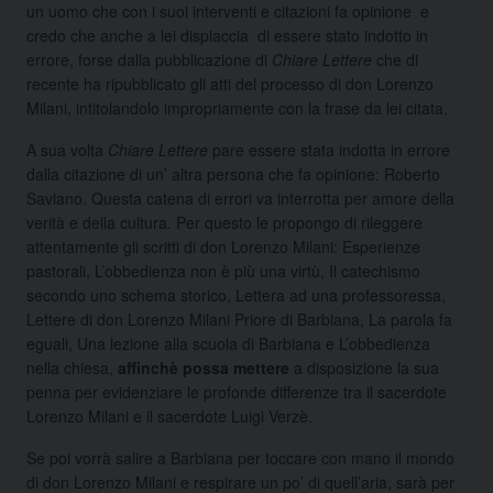
un uomo che con i suoi interventi e citazioni fa opinione e
credo che anche a lei dispiaccia di essere stato indotto in
errore, forse dalla pubblicazione di
Chiare Lettere
che di
recente ha ripubblicato gli atti del processo di don Lorenzo
Milani, intitolandolo impropriamente con la frase da lei citata.
A sua volta
Chiare Lettere
pare essere stata indotta in errore
dalla citazione di un’ altra persona che fa opinione: Roberto
Saviano. Questa catena di errori va interrotta per amore della
verità e della cultura. Per questo le propongo di rileggere
attentamente gli scritti di don Lorenzo Milani: Esperienze
pastorali, L’obbedienza non è più una virtù, Il catechismo
secondo uno schema storico, Lettera ad una professoressa,
Lettere di don Lorenzo Milani Priore di Barbiana, La parola fa
eguali, Una lezione alla scuola di Barbiana e L’obbedienza
nella chiesa,
affinchè possa mettere
a disposizione la sua
penna per evidenziare le profonde differenze tra il sacerdote
Lorenzo Milani e il sacerdote Luigi Verzè.
Se poi vorrà salire a Barbiana per toccare con mano il mondo
di don Lorenzo Milani e respirare un po’ di quell’aria, sarà per