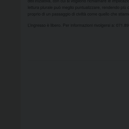
dell’iniziativa, con cui si vogliono richiamare le implicazi
lettura plurale può meglio puntualizzare, rendendo più co
proprio di un passaggio di civiltà come quello che stiam
L’ingresso è libero. Per informazioni rivolgersi a: 071.8