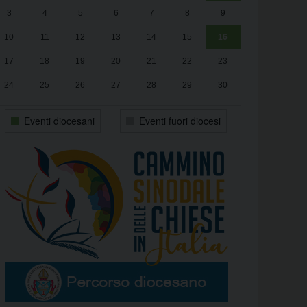
3
4
5
6
7
8
9
alle
Luca Santini
13:00
10
11
12
13
14
15
16
17
18
19
20
21
22
23
24
25
26
27
28
29
30
31
1
2
3
4
5
6
Eventi diocesani
Eventi fuori diocesi