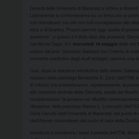
Docenti delle Università di Macerata e Urbino e docenti d
Lateranense si confronteranno su un tema che al centro 
tutti rivendicano ma che non tutti concepiscono allo s
etica e di bioetica. Proprio perché oggi, quella di person
questione”, e questo è il titolo dato alla prossima “Giorn
(via Monte Dago, 87)
dalle ore 8
mercoledì 16 maggio
orsono dal prof. Giancarlo Galeazzi con l’intento di evid
momento costitutivo degli studi teologici, opererà una du
Così, dopo la relazione introduttiva dello stesso Galeazz
relazioni della patrologa Benedetta S. Zorzi (dell’ITM) e d
di Urbino) che presenteranno, rispettivamente, la persona
alla relazione centrale della Giornata, quella del filoso
considerazione “la persona nel dibattito contemporaneo”
riflessione: dello psicologo Matteo L. Lorenzetti (dell’I
Carla Canullo (dell’Università di Macerata) dal punto di
(dell’Ateneo maceratese) dal punto di vista della Costitu
Introdurrà e coordinerà i lavori il preside dell’ITM, Mario