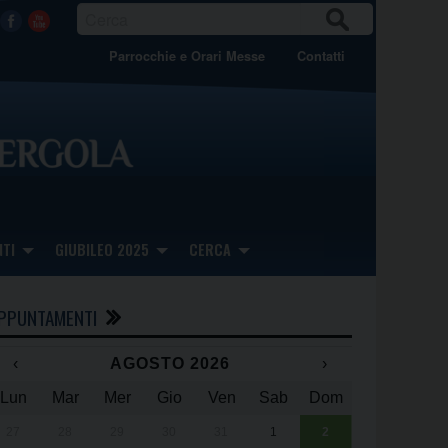
CER
Facebook
Youtube
CA
Parrocchie e Orari Messe
Contatti
TI
GIUBILEO 2025
CERCA
PPUNTAMENTI
‹
AGOSTO 2026
›
Lun
Mar
Mer
Gio
Ven
Sab
Dom
x
x
27
28
29
30
31
1
2
Una giornata 
25° anniversa