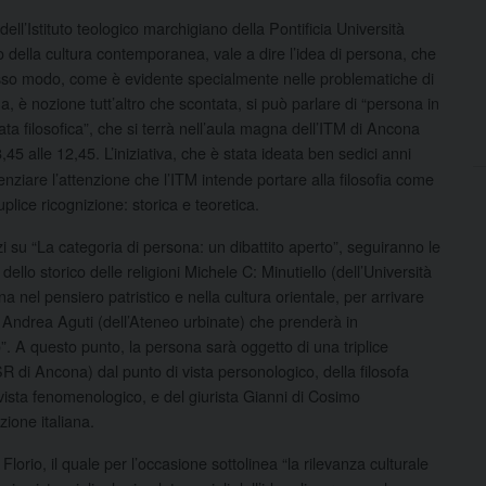
ell’Istituto teologico marchigiano della Pontificia Università
della cultura contemporanea, vale a dire l’idea di persona, che
tesso modo, come
è evidente specialmente nelle problematiche di
a, è nozione tutt’altro che scontata, si può parlare di “persona in
ata filosofica”, che si terrà nell’aula magna dell’ITM di Ancona
,45 alle 12,45. L’iniziativa, che è stata ideata ben sedici anni
enziare l’attenzione che l’ITM intende portare alla filosofia come
plice ricognizione: storica e teoretica.
i su “La categoria di persona: un dibattito aperto”, seguiranno le
ello storico delle religioni Michele C: Minutiello (dell’Università
 nel pensiero patristico e nella cultura orientale, per arrivare
fo Andrea Aguti (dell’Ateneo urbinate) che prenderà in
. A questo punto, la persona sarà oggetto di una triplice
SSR di Ancona) dal punto di vista personologico, della filosofa
 vista fenomenologico, e del giurista Gianni di Cosimo
zione italiana.
 Florio, il quale per l’occasione sottolinea “la rilevanza culturale