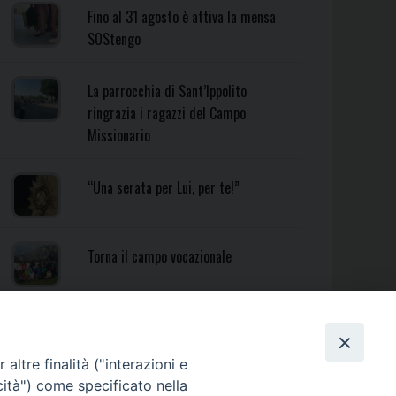
Fino al 31 agosto è attiva la mensa
SOStengo
La parrocchia di Sant’Ippolito
ringrazia i ragazzi del Campo
Missionario
“Una serata per Lui, per te!”
Torna il campo vocazionale
Torna il Campo Missionario
Diocesano
altre finalità ("interazioni e
cità") come specificato nella