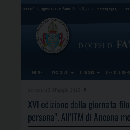
Skip
venerdì 07 agosto 2026
Santi Sisto II, papa, e compagni, martiri
to
content
HOME
VESCOVO
DIOCESI
UFFICI E SERV
13 Maggio 2012
XVI edizione della giornata fil
persona”. All’ITM di Ancona me