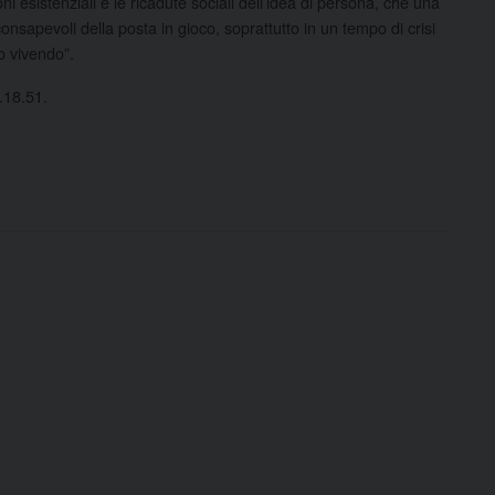
oni esistenziali e le ricadute sociali dell’idea di persona, che una
nsapevoli della posta in gioco, soprattutto in un tempo di crisi
o vivendo”.
9.18.51.