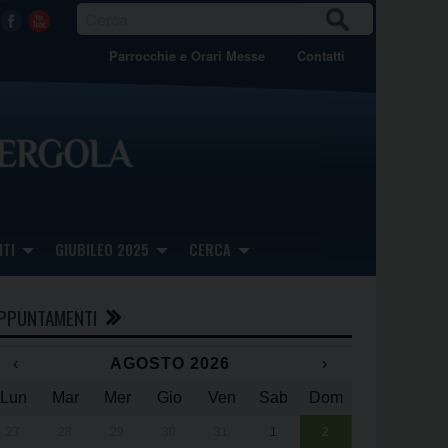
CER
Facebook
Youtube
CA
Parrocchie e Orari Messe
Contatti
TI
GIUBILEO 2025
CERCA
PPUNTAMENTI
‹
AGOSTO 2026
›
Lun
Mar
Mer
Gio
Ven
Sab
Dom
x
x
27
28
29
30
31
1
2
Una giornata 
25° anniversa