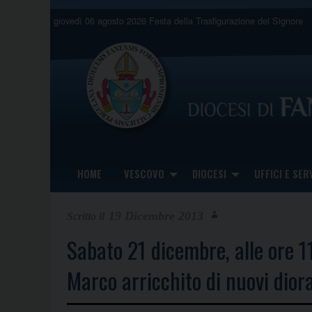
Skip
giovedì 06 agosto 2026
Festa della Trasfigurazione del Signore
to
content
HOME
VESCOVO
DIOCESI
UFFICI E SERV
19 Dicembre 2013
Sabato 21 dicembre, alle ore 11
Marco arricchito di nuovi dior