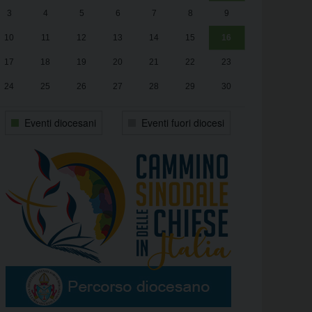
3
4
5
6
7
8
9
alle
Luca Santini
13:00
10
11
12
13
14
15
16
17
18
19
20
21
22
23
24
25
26
27
28
29
30
31
1
2
3
4
5
6
Eventi diocesani
Eventi fuori diocesi