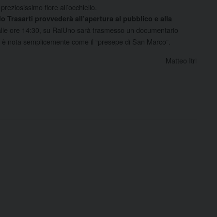
reziosissimo fiore all’occhiello.
 Trasarti provvederà all’apertura al pubblico e alla
 alle ore 14:30, su RaiUno sarà trasmesso un documentario
ù, è nota semplicemente come il “presepe di San Marco”.
Matteo Itri