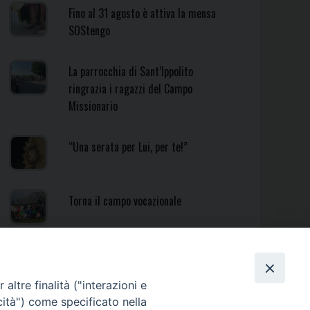
Fino al 31 agosto è attiva la mensa
SOStengo
La parrocchia di Sant’Ippolito
ringrazia i ragazzi del Campo
Missionario
“Una serata per Lui, per te!”
Torna il campo vocazionale
Torna il Campo Missionario
Diocesano
altre finalità ("interazioni e
cità") come specificato nella