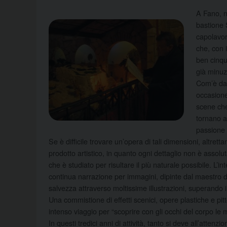
A Fano, n
bastione 
capolavor
che, con 
ben cinqu
già minuz
Com’è da 
occasione
scene che
tornano a
passione 
Se è difficile trovare un’opera di tali dimensioni, altrett
prodotto artistico, in quanto ogni dettaglio non è assol
che è studiato per risultare il più naturale possibile. L
continua narrazione per immagini, dipinte dal maestro d
salvezza attraverso moltissime illustrazioni, superando
Una commistione di effetti scenici, opere plastiche e pit
intenso viaggio per “scoprire con gli occhi del corpo le m
In questi tredici anni di attività, tanto si deve all’attenz