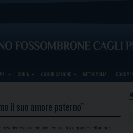
IZI
CURIA
COMUNICAZIONE
METROPOLIA
DOCUMEN
A
amo il suo amore paterno”
è misericordioso e pietoso, lento all’ira e grande nell’amore.