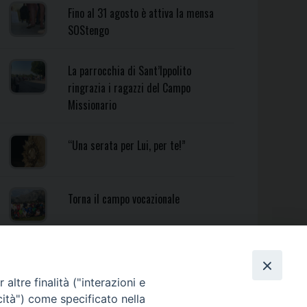
Fino al 31 agosto è attiva la mensa
SOStengo
La parrocchia di Sant’Ippolito
ringrazia i ragazzi del Campo
Missionario
“Una serata per Lui, per te!”
Torna il campo vocazionale
Torna il Campo Missionario
Diocesano
altre finalità ("interazioni e
cità") come specificato nella