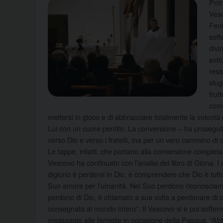
Potr
Vesc
Feni
soff
divi
sott
resi
sfug
frut
comp
mettersi in gioco e di abbracciare totalmente la volontà d
Lui con un cuore pentito. La conversione – ha prosegui
verso Dio e verso i fratelli, ma per un vero cammino di
Le tappe, infatti, che portano alla conversione completa 
Vescovo ha continuato con l’analisi del libro di Giona. I 
digiuno è perdersi in Dio, è comprendere che Dio è tutto”
Suo amore per l’umanità. Nel Suo perdono riconosciamo t
perdono di Dio, è chiamato a sua volta a perdonare di cu
consegnata al mondo intero”. Il Vescovo si è poi soff
messaggio alle famiglie in occasione della Pasqua. “Ab