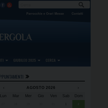
CER
Facebook
Youtube
CA
Parrocchie e Orari Messe
Contatti
TI
GIUBILEO 2025
CERCA
PPUNTAMENTI
‹
AGOSTO 2026
›
Lun
Mar
Mer
Gio
Ven
Sab
Dom
x
x
27
28
29
30
31
1
2
Una giornata 
25° anniversa