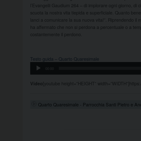
l’Evangelii Gaudium 264 – di implorare ogni giorno, di 
scuota la nostra vita tiepida e superficiale. Quanto bene 
lanci a comunicare la sua nuova vita!”. Riprendendo il 
ha affermato che non si perdona a percentuale o a tem
costantemente il perdono.
Testo guida – Quarto Quaresimale
00:00
Audio
Audio
Player
[youtube height=”HEIGHT” width=”WIDTH”]http
Video
Quarto Quaresimale - Parrocchia Santi Pietro e An