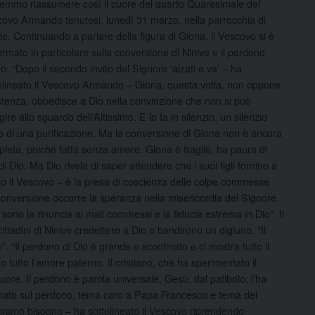
emmo riassumere così il cuore del quarto Quaresimale del
ovo Armando tenutosi, lunedì 31 marzo, nella parrocchia di
le. Continuando a parlare della figura di Giona, il Vescovo si è
ermato in particolare sulla conversione di Ninive e il perdono
no. “Dopo il secondo invito del Signore ‘alzati e va’ – ha
olineato il Vescovo Armando – Giona, questa volta, non oppone
stenza, obbedisce a Dio nella convinzione che non si può
gire allo sguardo dell’Altissimo. E lo fa in silenzio, un silenzio
to di una purificazione. Ma la conversione di Giona non è ancora
leta, poiché fatta senza amore. Giona è fragile, ha paura di
i Dio. Ma Dio rivela di saper attendere che i suoi figli tornino a
to il Vescovo – è la presa di coscienza delle colpe commesse
 conversione occorre la speranza nella misericordia del Signore.
sono la rinuncia ai mali commessi e la fiducia estrema in Dio”. Il
cittadini di Ninive credettero a Dio e bandirono un digiuno. “Il
. “Il perdono di Dio è grande e sconfinato e ci mostra tutto il
utto l’amore paterno. Il cristiano, che ha sperimentato il
ore. Il perdono è parola universale, Gesù, dal patibolo, l’ha
ermato sul perdono, tema caro a Papa Francesco e tema del
biamo bisogno – ha sottolineato il Vescovo riprendendo