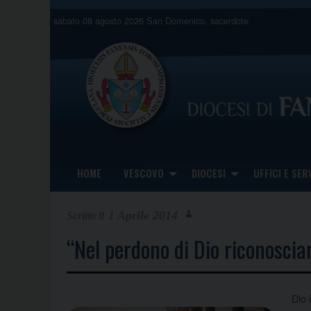
Skip
sabato 08 agosto 2026
San Domenico, sacerdote
to
content
HOME
VESCOVO
DIOCESI
UFFICI E SERV
1 Aprile 2014
“Nel perdono di Dio riconosci
Dio 