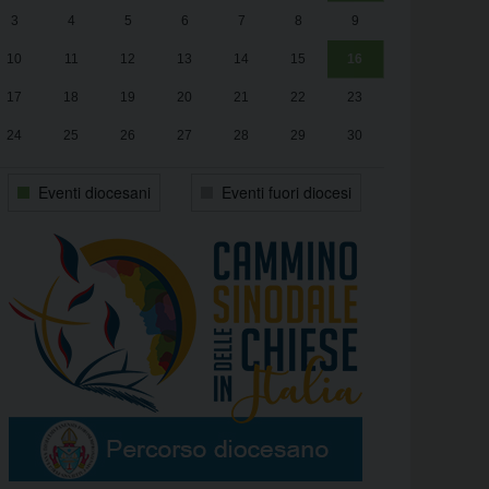
3
4
5
6
7
8
9
alle
Luca Santini
13:00
10
11
12
13
14
15
16
17
18
19
20
21
22
23
24
25
26
27
28
29
30
31
1
2
3
4
5
6
Eventi diocesani
Eventi fuori diocesi