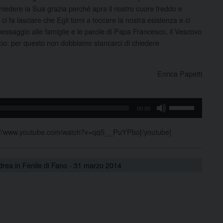
chiedere la Sua grazia perché apra il nostro cuore freddo e
ci fa lasciare che Egli torni a toccare la nostra esistenza e ci
messaggio alle famiglie e le parole di Papa Francesco, il Vescovo
po: per questo non dobbiamo stancarci di chiedere
Enrica Papetti
Usa
00:00
i
tasti
s://www.youtube.com/watch?v=qqS__PuYPbo[/youtube]
freccia
su/giù
per
drea in Fenile di Fano - 31 marzo 2014
aumentare
o
diminuire
il
volume.