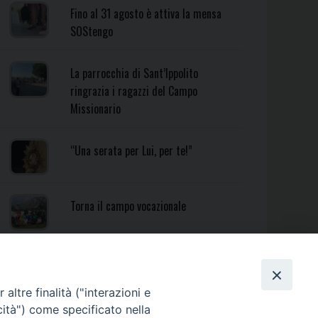
Fino al 31 agosto è attiva la mensa
SOStengo
La parrocchia di Sant’Ippolito
ringrazia i ragazzi del Campo
Missionario
“Una serata per Lui, per te!”
Torna il campo vocazionale
Torna il Campo Missionario
Diocesano
altre finalità ("interazioni e
cità") come specificato nella