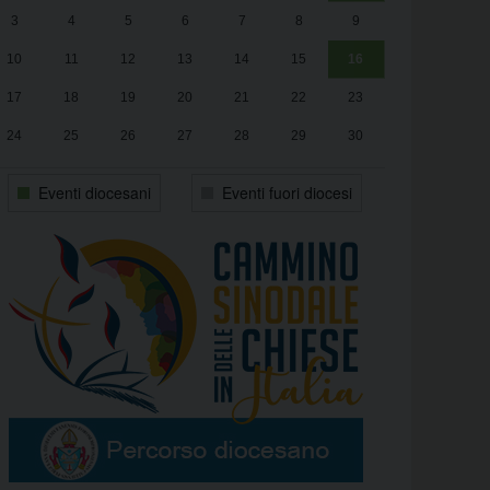
3
4
5
6
7
8
9
alle
Luca Santini
13:00
10
11
12
13
14
15
16
17
18
19
20
21
22
23
24
25
26
27
28
29
30
31
1
2
3
4
5
6
Eventi diocesani
Eventi fuori diocesi