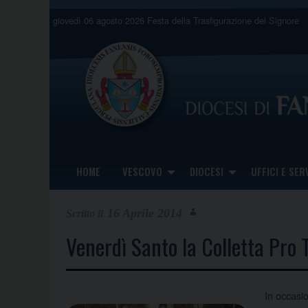
Skip
giovedì 06 agosto 2026
Festa della Trasfigurazione del Signore
to
content
HOME
VESCOVO
DIOCESI
UFFICI E SERV
16 Aprile 2014
Venerdì Santo la Colletta Pro 
In occasi