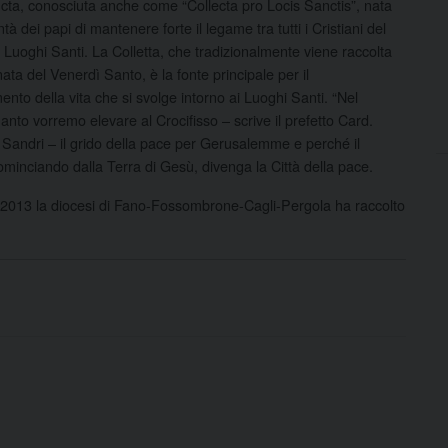
cta, conosciuta anche come “Collecta pro Locis Sanctis”, nata
ntà dei papi di mantenere forte il legame tra tutti i Cristiani del
 Luoghi Santi. La Colletta, che tradizionalmente viene raccolta
nata del Venerdì Santo, è la fonte principale per il
nto della vita che si svolge intorno ai Luoghi Santi. “Nel
nto vorremo elevare al Crocifisso – scrive il prefetto Card.
Sandri – il grido della pace per Gerusalemme e perché il
minciando dalla Terra di Gesù, divenga la Città della pace.
 2013 la diocesi di Fano-Fossombrone-Cagli-Pergola ha raccolto