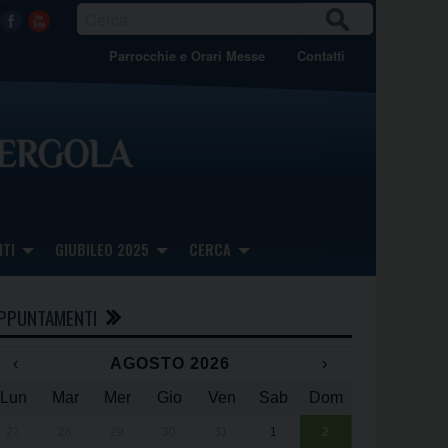
CER
Facebook
Youtube
CA
Parrocchie e Orari Messe
Contatti
TI
GIUBILEO 2025
CERCA
PPUNTAMENTI
‹
AGOSTO 2026
›
Lun
Mar
Mer
Gio
Ven
Sab
Dom
x
x
27
28
29
30
31
1
2
Una giornata 
25° anniversa