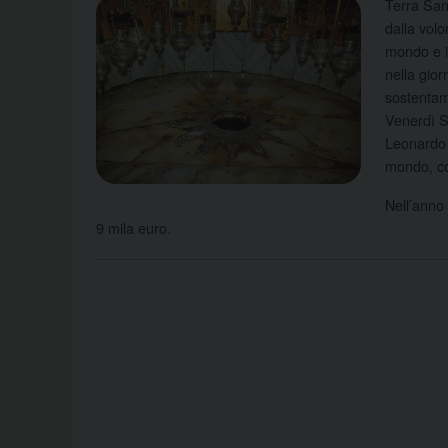
Terra San
dalla volo
mondo e i
nella gior
sostentame
Venerdì Sa
Leonardo 
mondo, co
Nell’anno
9 mila euro.