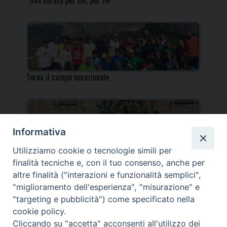
“Una serata per Lui, per te!”
Torna il campo vocazionale
Informativa
Utilizziamo cookie o tecnologie simili per
Torna il Campo Missionario Diocesano
finalità tecniche e, con il tuo consenso, anche per
altre finalità ("interazioni e funzionalità semplici",
"miglioramento dell'esperienza", "misurazione" e
"targeting e pubblicità") come specificato nella
cookie policy.
_____________________________________________________
Cliccando su "accetta" acconsenti all'utilizzo dei