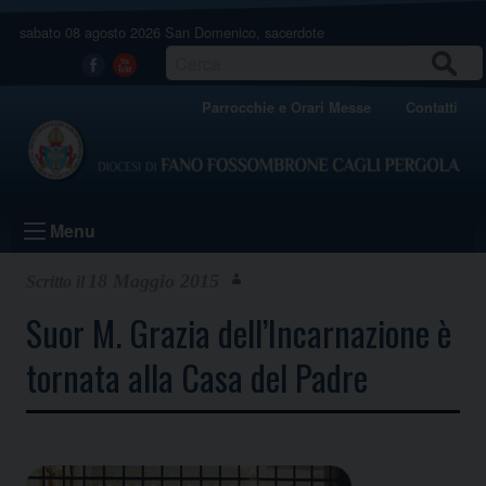
Skip
sabato 08 agosto 2026
San Domenico, sacerdote
to
content
CERCA
Facebook
Youtube
Parrocchie e Orari Messe
Contatti
Menu
18 Maggio 2015
Suor M. Grazia dell’Incarnazione è
tornata alla Casa del Padre