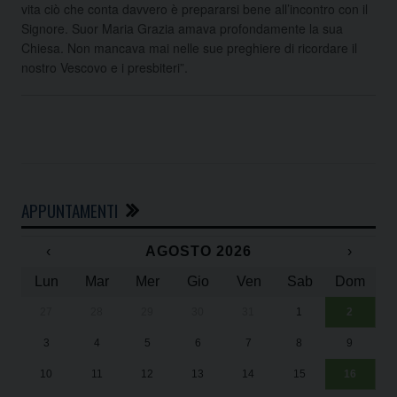
vita ciò che conta davvero è prepararsi bene all’incontro con il
Signore. Suor Maria Grazia amava profondamente la sua
Chiesa. Non mancava mai nelle sue preghiere di ricordare il
nostro Vescovo e i presbiteri”.
APPUNTAMENTI
‹
AGOSTO 2026
›
Lun
Mar
Mer
Gio
Ven
Sab
Dom
27
28
29
30
31
1
2
Un
25
3
4
5
6
7
8
9
1
Sa
10
11
12
13
14
15
16