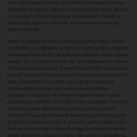
aver visto il paese distrutto, era difficile continuare a credere
alla bontà del Signore. Mi viene il pensiero della vicina Albania
e come dopo tanta persecuzione e distruzione è riuscita ad
alzarsi nella dignità e nella fede. Così avevano sofferto gli
israeliti nell’esilio.
Anche noi possiamo vivere a volte una sorta di esilio, quando
la solitudine, la sofferenza, la morte ci fanno pensare di essere
stati abbandonati da Dio. Quante volte abbiamo sentito questa
parola: “Dio si è dimenticato di me”: sono persone che soffrono
e si sentono abbandonate. E quanti nostri fratelli invece stanno
vivendo in questo tempo una reale e drammatica situazione di
esilio, lontani dalla loro patria, con negli occhi ancora le
macerie delle loro case, nel cuore la paura e spesso,
purtroppo, il dolore per la perdita di persone care! In questi
casi uno può chiedersi: dov’è Dio? Come è possibile che tanta
sofferenza possa abbattersi su uomini, donne e bambini
innocenti? E quando cercano di entrare in qualche altra parte
gli chiudono la porta. E sono lì, al confine perché tante porte e
tanti cuori sono chiusi. I migranti di oggi che soffrono il freddo,
senza cibo e non possono entrare, non sentono l’accoglienza.