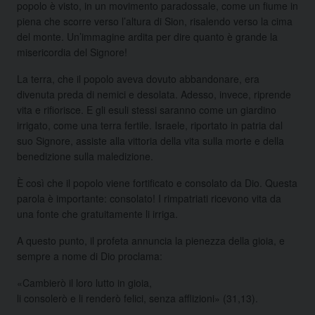
popolo è visto, in un movimento paradossale, come un fiume in
piena che scorre verso l’altura di Sion, risalendo verso la cima
del monte. Un’immagine ardita per dire quanto è grande la
misericordia del Signore!
La terra, che il popolo aveva dovuto abbandonare, era
divenuta preda di nemici e desolata. Adesso, invece, riprende
vita e rifiorisce. E gli esuli stessi saranno come un giardino
irrigato, come una terra fertile. Israele, riportato in patria dal
suo Signore, assiste alla vittoria della vita sulla morte e della
benedizione sulla maledizione.
È così che il popolo viene fortificato e consolato da Dio. Questa
parola è importante: consolato! I rimpatriati ricevono vita da
una fonte che gratuitamente li irriga.
A questo punto, il profeta annuncia la pienezza della gioia, e
sempre a nome di Dio proclama:
«Cambierò il loro lutto in gioia,
li consolerò e li renderò felici, senza afflizioni» (31,13).