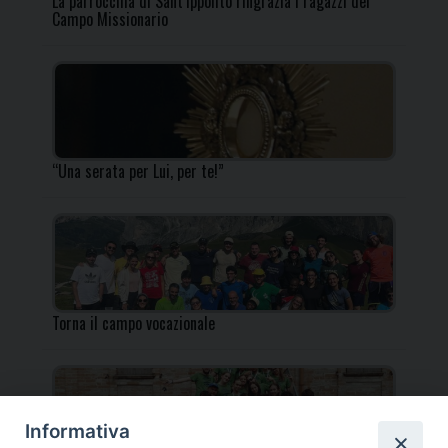
La parrocchia di Sant’Ippolito ringrazia i ragazzi del
Campo Missionario
“Una serata per Lui, per te!”
Torna il campo vocazionale
Informativa