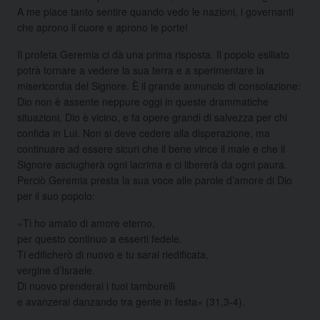
A me piace tanto sentire quando vedo le nazioni, i governanti
che aprono il cuore e aprono le porte!
Il profeta Geremia ci dà una prima risposta. Il popolo esiliato
potrà tornare a vedere la sua terra e a sperimentare la
misericordia del Signore. È il grande annuncio di consolazione:
Dio non è assente neppure oggi in queste drammatiche
situazioni, Dio è vicino, e fa opere grandi di salvezza per chi
confida in Lui. Non si deve cedere alla disperazione, ma
continuare ad essere sicuri che il bene vince il male e che il
Signore asciugherà ogni lacrima e ci libererà da ogni paura.
Perciò Geremia presta la sua voce alle parole d’amore di Dio
per il suo popolo:
«Ti ho amato di amore eterno,
per questo continuo a esserti fedele.
Ti edificherò di nuovo e tu sarai riedificata,
vergine d’Israele.
Di nuovo prenderai i tuoi tamburelli
e avanzerai danzando tra gente in festa» (31,3-4).