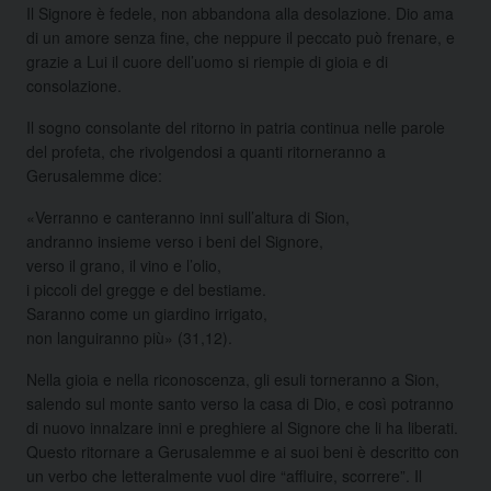
Il Signore è fedele, non abbandona alla desolazione. Dio ama
di un amore senza fine, che neppure il peccato può frenare, e
grazie a Lui il cuore dell’uomo si riempie di gioia e di
consolazione.
Il sogno consolante del ritorno in patria continua nelle parole
del profeta, che rivolgendosi a quanti ritorneranno a
Gerusalemme dice:
«Verranno e canteranno inni sull’altura di Sion,
andranno insieme verso i beni del Signore,
verso il grano, il vino e l’olio,
i piccoli del gregge e del bestiame.
Saranno come un giardino irrigato,
non languiranno più» (31,12).
Nella gioia e nella riconoscenza, gli esuli torneranno a Sion,
salendo sul monte santo verso la casa di Dio, e così potranno
di nuovo innalzare inni e preghiere al Signore che li ha liberati.
Questo ritornare a Gerusalemme e ai suoi beni è descritto con
un verbo che letteralmente vuol dire “affluire, scor­rere”. Il