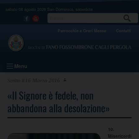
Skip
sabato 08 agosto 2026
San Domenico, sacerdote
to
content
CERCA
Facebook
Youtube
Parrocchie e Orari Messe
Contatti
Menu
16 Marzo 2016
«Il Signore è fedele, non
abbandona alla desolazione»
10.
Misericordi