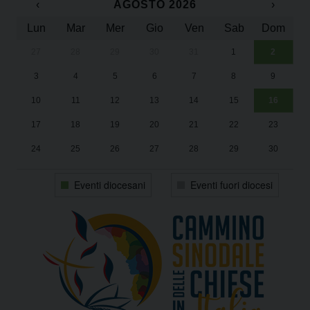
‹
AGOSTO 2026
›
Lun
Mar
Mer
Gio
Ven
Sab
Dom
27
28
29
30
31
1
2
Un
25
3
4
5
6
7
8
9
1
Sa
10
11
12
13
14
15
16
17
18
19
20
21
22
23
24
25
26
27
28
29
30
31
1
2
3
4
5
6
Eventi diocesani
Eventi fuori diocesi