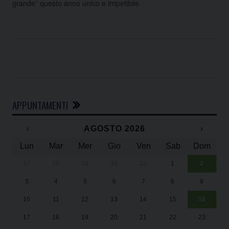
grande” questo anno unico e irripetibile.
APPUNTAMENTI
‹
AGOSTO 2026
›
Lun
Mar
Mer
Gio
Ven
Sab
Dom
27
28
29
30
31
1
2
Un
25
3
4
5
6
7
8
9
1
Sa
10
11
12
13
14
15
16
17
18
19
20
21
22
23