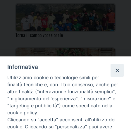
Torna il campo vocazionale
Informativa
Utilizziamo cookie o tecnologie simili per
Torna il Campo Missionario Diocesano
finalità tecniche e, con il tuo consenso, anche per
altre finalità ("interazioni e funzionalità semplici",
"miglioramento dell'esperienza", "misurazione" e
"targeting e pubblicità") come specificato nella
cookie policy.
_____________________________________________________
Cliccando su "accetta" acconsenti all'utilizzo dei
_____________________________
cookie. Cliccando su "personalizza" puoi avere
DIOCESI DI FANO FOSSOMBRONE CAGLI PERGOLA | Via Roma,