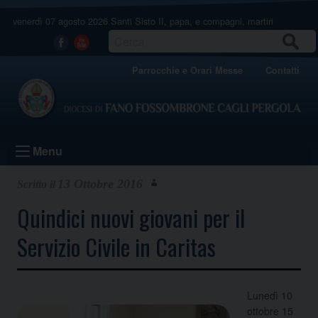
Skip
venerdì 07 agosto 2026
Santi Sisto II, papa, e compagni, martiri
to
content
CERCA
Facebook
Youtube
Parrocchie e Orari Messe
Contatti
Menu
13 Ottobre 2016
Quindici nuovi giovani per il
Servizio Civile in Caritas
Lunedì 10
ottobre 15