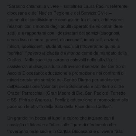
“Saranno chiamati a vivere – sottolinea Laura Paolini referente
diocesana e del Nucleo Regionale del Servizio Civile –
momenti di condivisione e comunione fra di loro, a intessere
relazioni con il mondo degli adulti (operatori e volontari delle
sedi) e a rapportarsi con i destinatari dei servizi (bisognosi,
senza fissa dimora, poveri, disoccupati, immigrati, anziani,
minori, adolescenti, studenti, ecc.). Si ritroveranno quindi a
“servire”
il povero la chiesa e il mondo
come da mandato della
Caritas. Nello specifico saranno coinvolti nelle attività di :
assistenza al disagio adulto attraverso il servizio del Centro di
Ascolto Diocesano; educazione e promozione nei confronti di
minori prestando servizio nel Centro Diurno per adolescenti
dell’Associazione Volontari nella Solidarietà e all’interno di tre
Oratori Parrocchiali (Gran Madre di Dio, San Paolo di Torrette
e SS. Pietro e Andrea di Fenile); educazione e promozione alla
pace con le attività della Sala della Pace della Caritas”.
Un grande “in bocca al lupo” a coloro che iniziano con il
consiglio di fidarsi e affidarsi alle figure di riferimento che
troveranno nelle sedi e in Caritas Diocesana e di vivere “alla