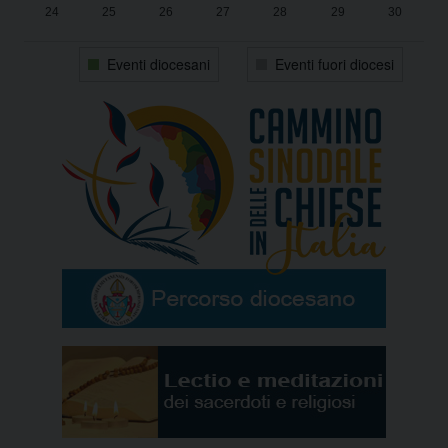
24
25
26
27
28
29
30
31
1
2
3
4
5
6
Eventi diocesani
Eventi fuori diocesi