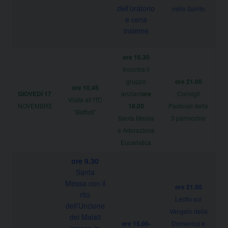
dell’oratorio
nello Spirito
e cena
insieme
ore 16.30
Incontra il
gruppo
ore 21.00
ore 10.45
GIOVEDÌ 17
anziani
ore
Consigli
Visita all’ITC
NOVEMBRE
18.00
Pastorali delle
“Battisti”
Santa Messa
3 parrocchie
e Adorazione
Eucaristica
ore 9.30
Santa
Messa con il
ore 21.00
rito
Lectio sul
dell’Unzione
Vangelo della
dei Malati
ore 15.00-
Domenica e
presso la