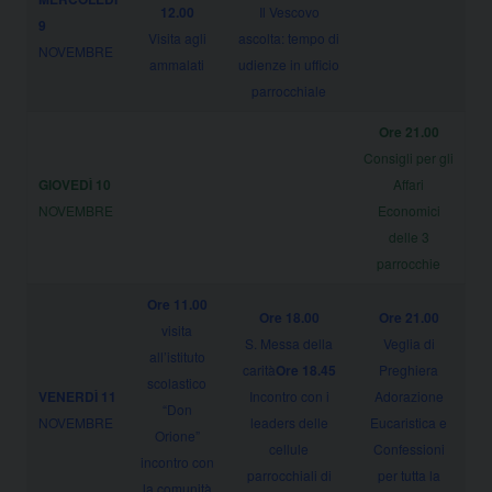
12.00
Il Vescovo
9
Visita agli
ascolta: tempo di
NOVEMBRE
ammalati
udienze in ufficio
parrocchiale
Ore 21.00
Consigli per gli
GIOVEDÌ 10
Affari
NOVEMBRE
Economici
delle 3
parrocchie
Ore 11.00
Ore 18.00
Ore 21.00
visita
S. Messa della
Veglia di
all’istituto
carità
Ore 18.45
Preghiera
scolastico
VENERDÌ
11
Incontro con i
Adorazione
“Don
NOVEMBRE
leaders delle
Eucaristica e
Orione”
cellule
Confessioni
incontro con
parrocchiali di
per tutta la
la comunità