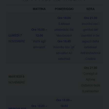
MATTINA
POMERIGGIO
SERA
Ore 18.00
Ore 21.00
S.Messa
incontro con i
Ore 10.00 –
presieduta dal
genitori dei
LUNEDÌ 7
12.00
Vescovoore
bambini e dei
NOVEMBRE
Visita agli
Ore 18.45
ragazzi della
ammalati
incontro con gli
catechesi
educatori e i
dell’Iniziazione
catechisti
Cristina
Ore 21.00
Consigli di
MARTEDÌ 8
Azione
NOVEMBRE
Cattolica delle
3 parrocchie
Ore 16.00 –
Ore 10.00 –
18.00
MERCOLEDÌ