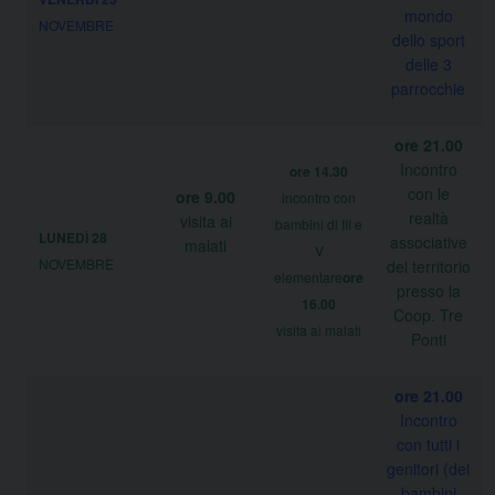
mondo
NOVEMBRE
dello sport
delle 3
parrocchie
ore 21.00
Incontro
ore 14.30
con le
ore 9.00
incontro con
realtà
visita ai
bambini di III e
LUNEDÌ 28
associative
malati
V
NOVEMBRE
del territorio
elementare
ore
presso la
16.00
Coop. Tre
visita ai malati
Ponti
ore 21.00
Incontro
con tutti i
genitori (dei
bambini