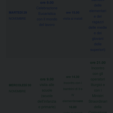
ore 9.00
delle
Celebrazione
elementari
MARTEDÌ 29
ore 15.00
Eucaristica
e dei
NOVEMBRE
visita ai malati
con il mondo
ragazzi
del lavoro
delle medie
e dei
giovani
delle
superiori)
ore 21.00
Incontro
con gli
ore 14.30
ore 9.00
operatori
Incontro con i
visita alle
liturgici e
MERCOLEDÌ
30
bambini di II e
scuole
con i
NOVEMBRE
IV
(scuole
Ministri
dell’infanzia
elementare
ore
Straordinari
e primarie)
della
16.00
Comunione
visita ai malati