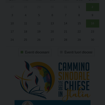
27
28
29
30
31
1
2
Un
25
3
4
5
6
7
8
9
1
Sa
10
11
12
13
14
15
16
17
18
19
20
21
22
23
24
25
26
27
28
29
30
31
1
2
3
4
5
6
Eventi diocesani
Eventi fuori diocesi