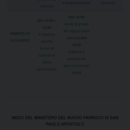
evangelizzazione
comunità
orionina
Ore 15.00
Ore 10.00 –
saluto ai gruppi
12.00
dei ragazzi della
SABATO 12
Il Vescovo
catechesi
Ore
NOVEMBRE
ascolta:
18.00
tempo di
S.Messa e
udienze in
sacramento
ufficio
dell’Unzione dei
parrocchiale
malati
INIZIO DEL MINISTERO DEL NUOVO PARROCO DI SAN
PAOLO APOSTOLO