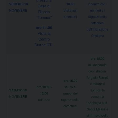
VENERDÌ 18
18.00
incontro con i
Casa di
NOVEMBRE
Visita agli
genitori e i
Riposo
ammalati
ragazzi della
“Tonucci”
catechesi
ore 11.00
dell’Iniziazione
Visita al
Cristiana
Centro
Diurno CTL
ore 18.00
in Cattedrale
con i diaconi
Angiolo Farneti
ore 15.00
e Maurizio
ore 10.00-
saluto ai
SABATO 19
Tonucci la
12.00
gruppi dei
NOVEMBRE
comunità
udienze
ragazzi della
partecipa alla
catechesi
Santa Messa e
al rinnovo delle