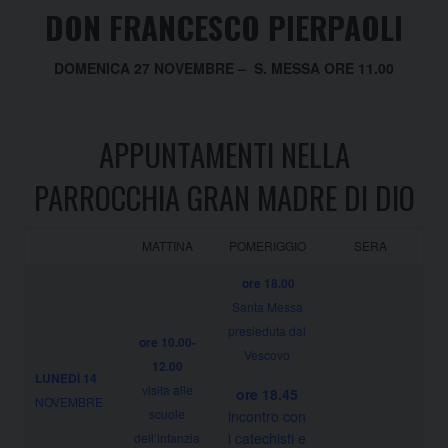
DON FRANCESCO PIERPAOLI
DOMENICA 27 NOVEMBRE – S. MESSA ORE 11.00
APPUNTAMENTI NELLA
PARROCCHIA GRAN MADRE DI DIO
MATTINA
POMERIGGIO
SERA
ore 18.00
Santa Messa
presieduta dal
ore 10.00-
Vescovo
12.00
LUNEDÌ 14
visita alle
ore 18.45
NOVEMBRE
scuole
incontro con
i catechisti e
dell’infanzia