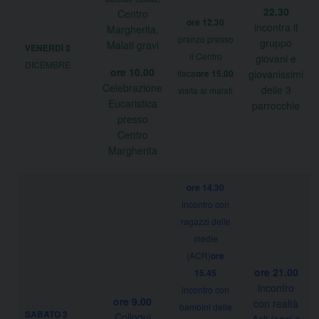
22.30
Centro
ore 12.30
incontra il
Margherita,
pranzo presso
gruppo
Malati gravi
VENERDÌ 2
il Centro
giovani e
DICEMBRE
ore 10.00
Itaca
ore 15.00
giovanissimi
Celebrazione
delle 3
visita ai malati
Eucaristica
parrocchie
presso
Centro
Margherita
ore 14.30
incontro con
ragazzi delle
medie
(ACR)
ore
ore 21.00
15.45
incontro
incontro con
ore 9.00
con realtà
bambini delle
SABATO 3
Colloqui
Acli (soci e