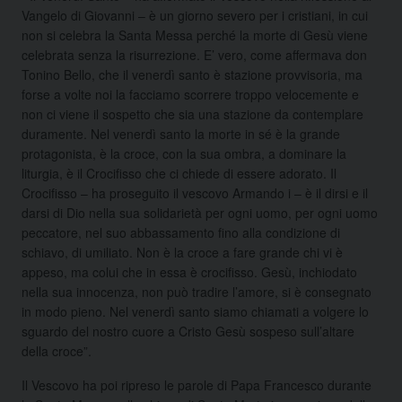
Vangelo di Giovanni – è un giorno severo per i cristiani, in cui
non si celebra la Santa Messa perché la morte di Gesù viene
celebrata senza la risurrezione. E’ vero, come affermava don
Tonino Bello, che il venerdì santo è stazione provvisoria, ma
forse a volte noi la facciamo scorrere troppo velocemente e
non ci viene il sospetto che sia una stazione da contemplare
duramente. Nel venerdì santo la morte in sé è la grande
protagonista, è la croce, con la sua ombra, a dominare la
liturgia, è il Crocifisso che ci chiede di essere adorato. Il
Crocifisso – ha proseguito il vescovo Armando i – è il dirsi e il
darsi di Dio nella sua solidarietà per ogni uomo, per ogni uomo
peccatore, nel suo abbassamento fino alla condizione di
schiavo, di umiliato. Non è la croce a fare grande chi vi è
appeso, ma colui che in essa è crocifisso. Gesù, inchiodato
nella sua innocenza, non può tradire l’amore, si è consegnato
in modo pieno. Nel venerdì santo siamo chiamati a volgere lo
sguardo del nostro cuore a Cristo Gesù sospeso sull’altare
della croce”.
Il Vescovo ha poi ripreso le parole di Papa Francesco durante