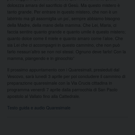
dolcezza amara del sacrificio di Gesù. Ma questo mistero è
tanto grande. Per entrare in questo mistero, che non è un
labirinto ma gli assomiglia un po’, sempre abbiamo bisogno
della Madre, della mano della mamma. Che Lei, Maria, ci
faccia sentire quanto grande e quanto umile è questo mistero;
quanto dolce come il miele e quanto amaro come l’aloe. Che
sia Lei che ci accompagni in questo cammino, che non può
farlo nessun’altro se non noi stessi. Ognuno deve farlo! Con la
mamma, piangendo e in ginocchio”
Il prossimo appuntamento con i Quaresimali, presieduti dal
Vescovo, sarà lunedì 3 aprile per poi concludere il cammino di
preparazione quaresimale con la Via Crucis cittadina in
programma venerdì 7 aprile dalla parrocchia di San Paolo
apostolo al Vallato fino alla Cattedrale.
Testo guida e audio Quaresimale