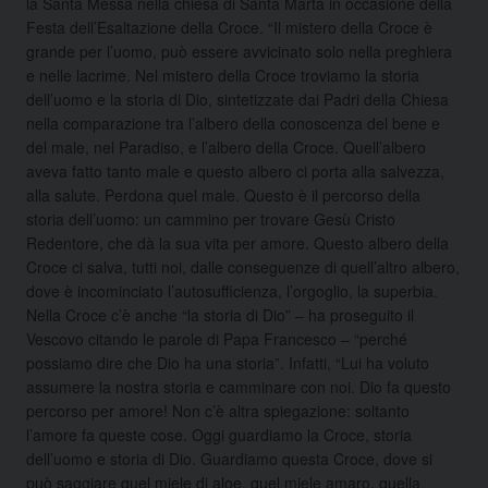
la Santa Messa nella chiesa di Santa Marta in occasione della
Festa dell’Esaltazione della Croce. “Il mistero della Croce è
grande per l’uomo, può essere avvicinato solo nella preghiera
e nelle lacrime. Nel mistero della Croce troviamo la storia
dell’uomo e la storia di Dio, sintetizzate dai Padri della Chiesa
nella comparazione tra l’albero della conoscenza del bene e
del male, nel Paradiso, e l’albero della Croce. Quell’albero
aveva fatto tanto male e questo albero ci porta alla salvezza,
alla salute. Perdona quel male. Questo è il percorso della
storia dell’uomo: un cammino per trovare Gesù Cristo
Redentore, che dà la sua vita per amore. Questo albero della
Croce ci salva, tutti noi, dalle conseguenze di quell’altro albero,
dove è incominciato l’autosufficienza, l’orgoglio, la superbia.
Nella Croce c’è anche “la storia di Dio” – ha proseguito il
Vescovo citando le parole di Papa Francesco – “perché
possiamo dire che Dio ha una storia”. Infatti, “Lui ha voluto
assumere la nostra storia e camminare con noi. Dio fa questo
percorso per amore! Non c’è altra spiegazione: soltanto
l’amore fa queste cose. Oggi guardiamo la Croce, storia
dell’uomo e storia di Dio. Guardiamo questa Croce, dove si
può saggiare quel miele di aloe, quel miele amaro, quella