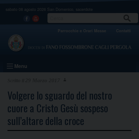
Skip
sabato 08 agosto 2026
San Domenico, sacerdote
to
content
CERCA
Facebook
Youtube
Parrocchie e Orari Messe
Contatti
Menu
29 Marzo 2017
Volgere lo sguardo del nostro
cuore a Cristo Gesù sospeso
sull’altare della croce