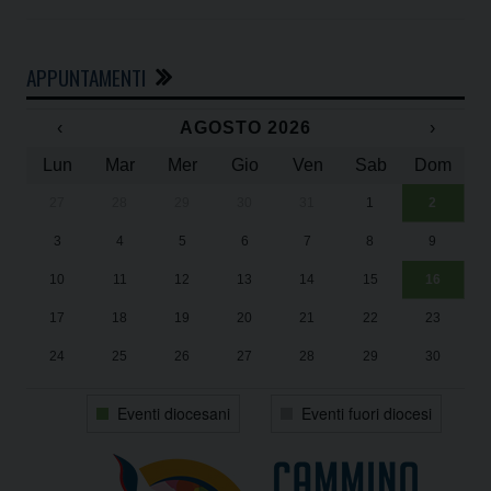
APPUNTAMENTI
‹
AGOSTO 2026
›
Lun
Mar
Mer
Gio
Ven
Sab
Dom
27
28
29
30
31
1
2
Un
25
3
4
5
6
7
8
9
1
Sa
10
11
12
13
14
15
16
17
18
19
20
21
22
23
24
25
26
27
28
29
30
31
1
2
3
4
5
6
Eventi diocesani
Eventi fuori diocesi